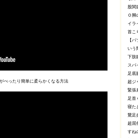
股関
Ｏ脚
イラ
首こ
【パ
いう
下肢
スパ
足底
がべったり簡単に柔らかくなる方法
超ジ
緊張
足首
寝た
鵞足
超屈
すね