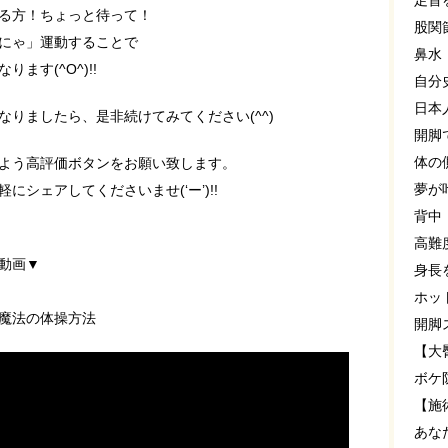
足首
る方！ちょっと待って！
股関
にゃ」運動することで
鼻水
ます(^O^)!!
自分
日本
りましたら、是非続けてみてください(^^)
開脚
体の
よう高評価ボタンをお願い致します。
夢が
シェアしてくださいませ(‘ー’)!!
背中
高難
動画▼
身長
ホッ
魔法の体操方法
開脚
【大
ボケ
【施
あな