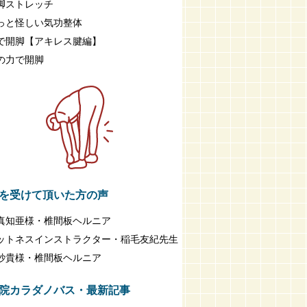
脚ストレッチ
っと怪しい気功整体
で開脚【アキレス腱編】
の力で開脚
を受けて頂いた方の声
真知亜様・椎間板ヘルニア
ットネスインストラクター・稲毛友紀先生
紗貴様・椎間板ヘルニア
院カラダノバス・最新記事