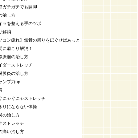
節ガチガチでも開脚
の治し方
イラを整える手のツボ
り解消
ソコン疲れ】鎖骨の周りをほぐせばあっと
間に肩こり解消！
静脈瘤の治し方
イダーストレッチ
腱膜炎の治し方
ャンプ力up
肩
ぐにゃぐにゃストレッチ
きりにならない体操
炎の治し方
伸ストレッチ
の痛い治し方