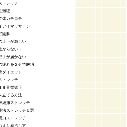
ストレッチ
性難聴
て体カチコチ
イアイマッサージ
て開脚
の上下が激しい
上がらない！
で手が届かない！
の疲れを２分で解消
骨ダイエット
ストレッチ
まま骨盤矯正
を立てる方法
神経痛ストレッチ
座法ストレッチ５選
脱力ストレッチ
つまり感治し方