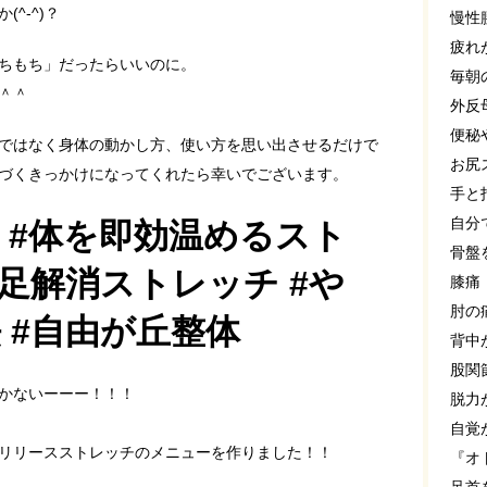
^-^)？
慢性
疲れ
ちもち」だったらいいのに。
毎朝
＾＾
外反
便秘
ではなく身体の動かし方、使い方を思い出させるだけで
お尻
づくきっかけになってくれたら幸いでございます。
手と
自分
 #体を即効温めるスト
骨盤
不足解消ストレッチ #や
膝痛
肘の
 #自由が丘整体
背中
股関
かないーーー！！！
脱力
自覚
リリースストレッチのメニューを作りました！！
『オ