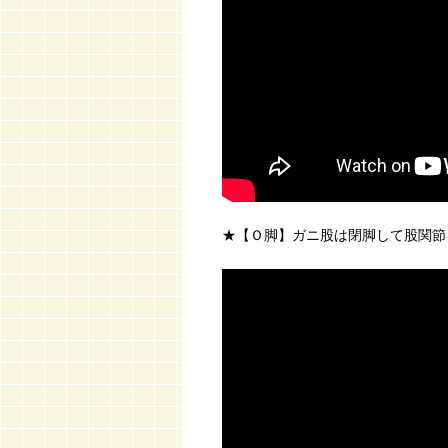
★【Ｏ脚】ガニ股は閉脚して股関節