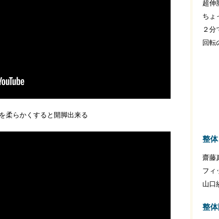
超伸
ちょ
２分
回転
を柔らかくすると開脚出来る
整体
齋藤
フィ
山口
整体