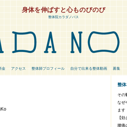
身体を伸ばすと心ものびのび
整体院カラダノバス
料金
アクセス
整体師プロフィール
自分で出来る整体動画
募集
整体
その
なぜ
gKo
ます
【効
腰痛の