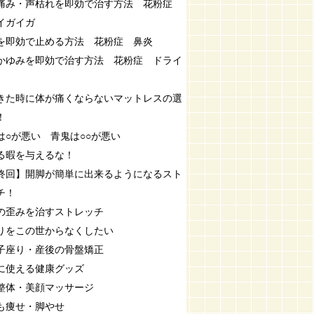
痛み・声枯れを即効で治す方法 花粉症
イガイガ
を即効で止める方法 花粉症 鼻炎
かゆみを即効で治す方法 花粉症 ドライ
きた時に体が痛くならないマットレスの選
！
は○が悪い 青鬼は○○が悪い
る暇を与えるな！
終回】開脚が簡単に出来るようになるスト
チ！
の歪みを治すストレッチ
りをこの世からなくしたい
子座り・産後の骨盤矯正
に使える健康グッズ
整体・美顔マッサージ
も痩せ・脚やせ