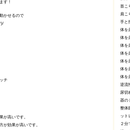
ます！
首こ
肩こ
動かせるので
手と
)/
体を
体を
体を
体を
体を
体を
体を
ッチ
逆流
尿切
器の
整体
ット
果が高いです。
２分
方が効果が高いです。