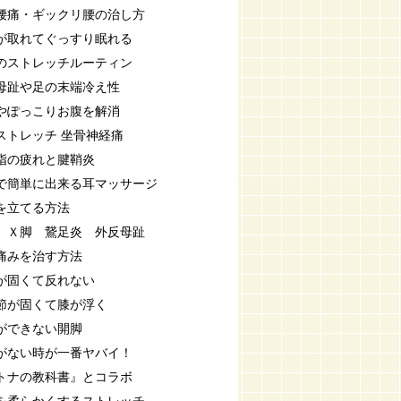
腰痛・ギックリ腰の治し方
が取れてぐっすり眠れる
のストレッチルーティン
母趾や足の末端冷え性
やぽっこりお腹を解消
ストレッチ 坐骨神経痛
指の疲れと腱鞘炎
で簡単に出来る耳マッサージ
を立てる方法
 Ｘ脚 鵞足炎 外反母趾
痛みを治す方法
が固くて反れない
節が固くて膝が浮く
ができない開脚
がない時が一番ヤバイ！
トナの教科書』とコラボ