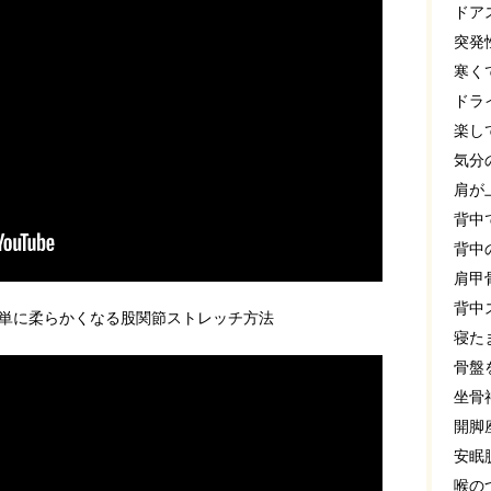
ドア
突発
寒く
ドラ
楽し
気分
肩が
背中
背中
肩甲
背中
単に柔らかくなる股関節ストレッチ方法
寝た
骨盤
坐骨
開脚
安眠
喉の