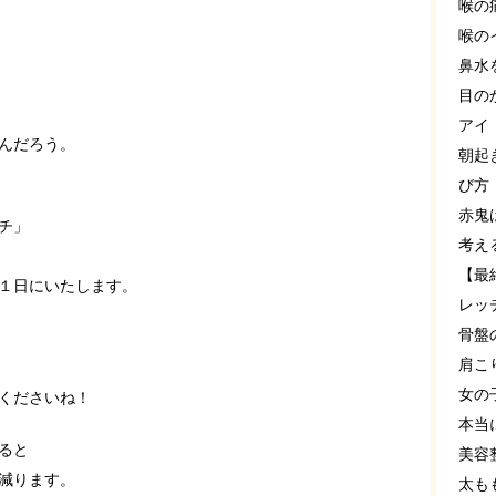
喉の
喉の
鼻水
目の
アイ
んだろう。
朝起
び方
赤鬼
チ」
考え
【最
１日にいたします。
レッ
骨盤
肩こ
女の
くださいね！
本当
ると
美容
減ります。
太も