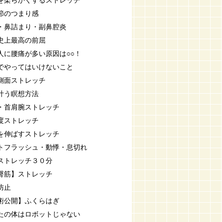
を柔らかくするストレッチ
節のつまり感
・鼻詰まり・副鼻腔炎
史上最高の前屈
人に腰痛が多い原因は○○！
でやってはいけないこと
側面ストレッチ
叶う瞑想方法
・首肩腕ストレッチ
度ストレッチ
を伸ばすストレッチ
トフラッシュ・動悸・息切れ
ストレッチ３０分
臀筋】ストレッチ
防止
術公開】ふくらはぎ
たの体はロボットじゃない