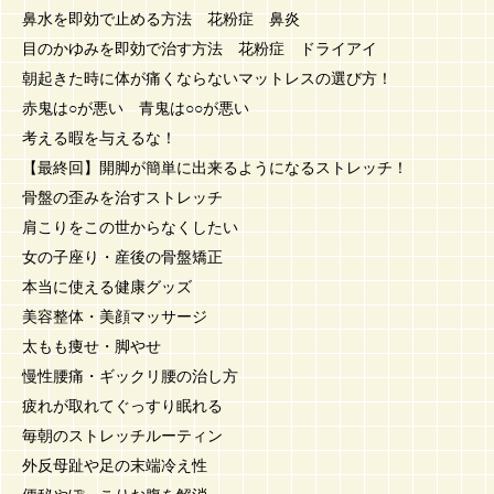
鼻水を即効で止める方法 花粉症 鼻炎
目のかゆみを即効で治す方法 花粉症 ドライアイ
朝起きた時に体が痛くならないマットレスの選び方！
赤鬼は○が悪い 青鬼は○○が悪い
考える暇を与えるな！
【最終回】開脚が簡単に出来るようになるストレッチ！
骨盤の歪みを治すストレッチ
肩こりをこの世からなくしたい
女の子座り・産後の骨盤矯正
本当に使える健康グッズ
美容整体・美顔マッサージ
太もも痩せ・脚やせ
慢性腰痛・ギックリ腰の治し方
疲れが取れてぐっすり眠れる
毎朝のストレッチルーティン
外反母趾や足の末端冷え性