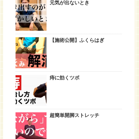
元気が出ないとき
【施術公開】ふくらはぎ
痔に効くツボ
超簡単開脚ストレッチ