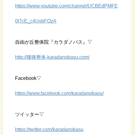
https://www.youtube.com/channel/UCBEdPMFE
0l7cE_c4UvbFOzA
自由が丘整体院『カラダノバス』▽
http://腰痛整体-karadanobasu.com/
Facebook▽
https://www.facebook.com/karadanobasu/
ツイッター▽
https://twitter.com/karadanobasu