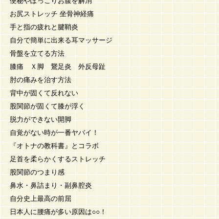
便秘やぽっこりお腹を解消
お尻ストレッチ 坐骨神経痛
手と指の疲れと腱鞘炎
自分で簡単に出来る耳マッサージ
骨盤を立てる方法
膝痛 Ｘ脚 鵞足炎 外反母趾
肘の痛みを治す方法
背中が固くて反れない
股関節が固くて膝が浮く
脱力ができない開脚
自覚がない時が一番ヤバイ！
『オトナの教科書』とコラボ
足首を柔らかくするストレッチ
股関節のつまり感
鼻水・鼻詰まり・副鼻腔炎
自分史上最高の前屈
日本人に腰痛が多い原因は○○！