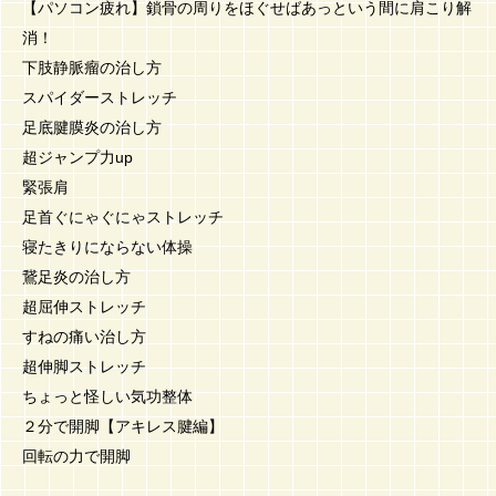
【パソコン疲れ】鎖骨の周りをほぐせばあっという間に肩こり解
消！
下肢静脈瘤の治し方
スパイダーストレッチ
足底腱膜炎の治し方
超ジャンプ力up
緊張肩
足首ぐにゃぐにゃストレッチ
寝たきりにならない体操
鵞足炎の治し方
超屈伸ストレッチ
すねの痛い治し方
超伸脚ストレッチ
ちょっと怪しい気功整体
２分で開脚【アキレス腱編】
回転の力で開脚