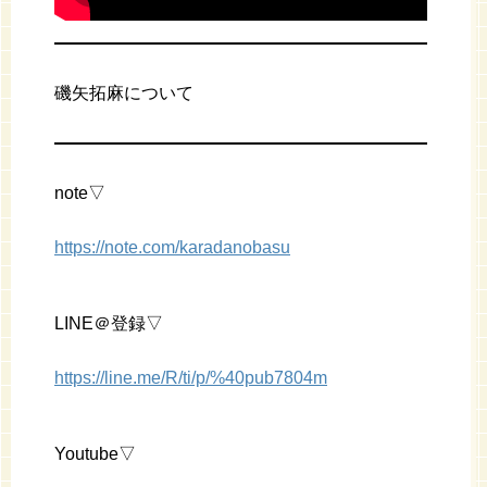
磯矢拓麻について
note▽
https://note.com/karadanobasu
LINE＠登録▽
https://line.me/R/ti/p/%40pub7804m
Youtube▽