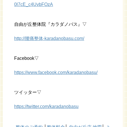
0l7cE_c4UvbFOzA
自由が丘整体院『カラダノバス』▽
http://腰痛整体-karadanobasu.com/
Facebook▽
https://www.facebook.com/karadanobasu/
ツイッター▽
https://twitter.com/karadanobasu