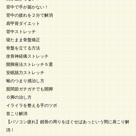
背中で手が届かない！
背中の疲れを２分で解消
肩甲骨ダイエット
背中ストレッチ
寝たまま骨盤矯正
骨盤を立てる方法
坐骨神経痛ストレッチ
開脚座法ストレッチ５選
安眠脱力ストレッチ
喉のつまり感治し方
股関節ガチガチでも開脚
Ｏ脚の治し方
イライラを整える手のツボ
首こり解消
【パソコン疲れ】鎖骨の周りをほぐせばあっという間に肩こり解
消！