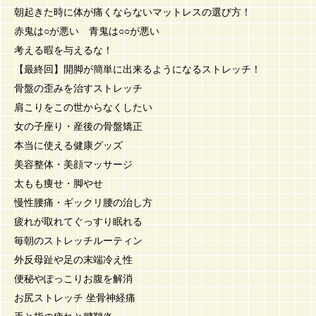
朝起きた時に体が痛くならないマットレスの選び方！
赤鬼は○が悪い 青鬼は○○が悪い
考える暇を与えるな！
【最終回】開脚が簡単に出来るようになるストレッチ！
骨盤の歪みを治すストレッチ
肩こりをこの世からなくしたい
女の子座り・産後の骨盤矯正
本当に使える健康グッズ
美容整体・美顔マッサージ
太もも痩せ・脚やせ
慢性腰痛・ギックリ腰の治し方
疲れが取れてぐっすり眠れる
毎朝のストレッチルーティン
外反母趾や足の末端冷え性
便秘やぽっこりお腹を解消
お尻ストレッチ 坐骨神経痛