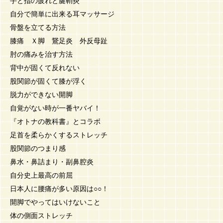
手と指の疲れと腱鞘炎
自分で簡単に出来る耳マッサージ
骨盤を立てる方法
膝痛 Ｘ脚 鵞足炎 外反母趾
肘の痛みを治す方法
背中が固くて反れない
股関節が固くて膝が浮く
脱力ができない開脚
自覚がない時が一番ヤバイ！
『オトナの教科書』とコラボ
足首を柔らかくするストレッチ
股関節のつまり感
鼻水・鼻詰まり・副鼻腔炎
自分史上最高の前屈
日本人に腰痛が多い原因は○○！
開脚でやってはいけないこと
体の側面ストレッチ