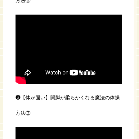
方法②
❸【体が固い】開脚が柔らかくなる魔法の体操
方法③