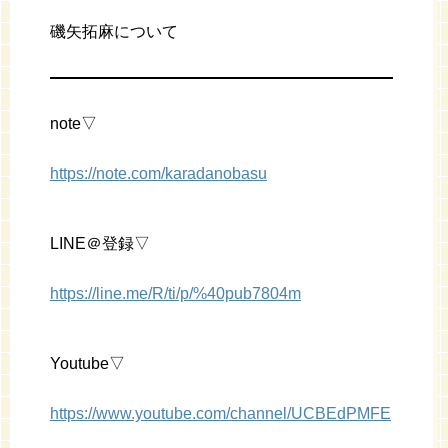
磯矢拓麻について
note▽
https://note.com/karadanobasu
LINE＠登録▽
https://line.me/R/ti/p/%40pub7804m
Youtube▽
https://www.youtube.com/channel/UCBEdPMFE