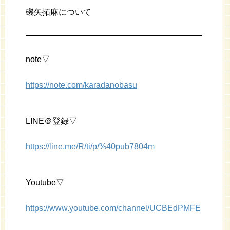
磯矢拓麻について
note▽
https://note.com/karadanobasu
LINE＠登録▽
https://line.me/R/ti/p/%40pub7804m
Youtube▽
https://www.youtube.com/channel/UCBEdPMFE