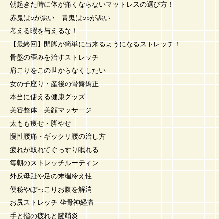
朝起きた時に体が痛くならないマットレスの選び方！
赤鬼は○が悪い 青鬼は○○が悪い
考える暇を与えるな！
【最終回】開脚が簡単に出来るようになるストレッチ！
骨盤の歪みを治すストレッチ
肩こりをこの世からなくしたい
女の子座り・産後の骨盤矯正
本当に使える健康グッズ
美容整体・美顔マッサージ
太もも痩せ・脚やせ
慢性腰痛・ギックリ腰の治し方
疲れが取れてぐっすり眠れる
毎朝のストレッチルーティン
外反母趾や足の末端冷え性
便秘やぽっこりお腹を解消
お尻ストレッチ 坐骨神経痛
手と指の疲れと腱鞘炎