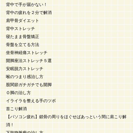
背中で手が届かない！
背中の疲れを２分で解消
肩甲骨ダイエット
背中ストレッチ
寝たまま骨盤矯正
骨盤を立てる方法
坐骨神経痛ストレッチ
開脚座法ストレッチ５選
安眠脱力ストレッチ
喉のつまり感治し方
股関節ガチガチでも開脚
Ｏ脚の治し方
イライラを整える手のツボ
首こり解消
【パソコン疲れ】鎖骨の周りをほぐせばあっという間に肩こり解
消！
下肢静脈瘤の治し方