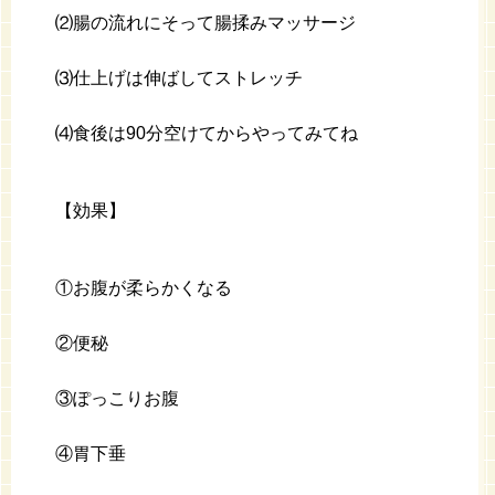
⑵腸の流れにそって腸揉みマッサージ
⑶仕上げは伸ばしてストレッチ
⑷食後は90分空けてからやってみてね
【効果】
①お腹が柔らかくなる
②便秘
③ぽっこりお腹
④胃下垂