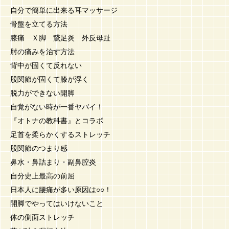
自分で簡単に出来る耳マッサージ
骨盤を立てる方法
膝痛 Ｘ脚 鵞足炎 外反母趾
肘の痛みを治す方法
背中が固くて反れない
股関節が固くて膝が浮く
脱力ができない開脚
自覚がない時が一番ヤバイ！
『オトナの教科書』とコラボ
足首を柔らかくするストレッチ
股関節のつまり感
鼻水・鼻詰まり・副鼻腔炎
自分史上最高の前屈
日本人に腰痛が多い原因は○○！
開脚でやってはいけないこと
体の側面ストレッチ