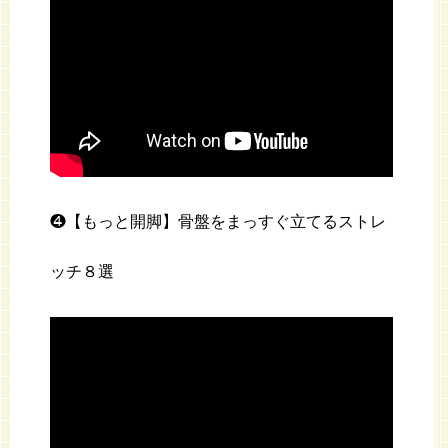
❹【もっと開脚】骨盤をまっすぐ立てるストレ
ッチ８選