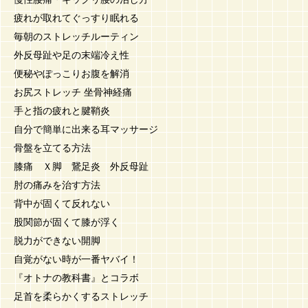
疲れが取れてぐっすり眠れる
毎朝のストレッチルーティン
外反母趾や足の末端冷え性
便秘やぽっこりお腹を解消
お尻ストレッチ 坐骨神経痛
手と指の疲れと腱鞘炎
自分で簡単に出来る耳マッサージ
骨盤を立てる方法
膝痛 Ｘ脚 鵞足炎 外反母趾
肘の痛みを治す方法
背中が固くて反れない
股関節が固くて膝が浮く
脱力ができない開脚
自覚がない時が一番ヤバイ！
『オトナの教科書』とコラボ
足首を柔らかくするストレッチ