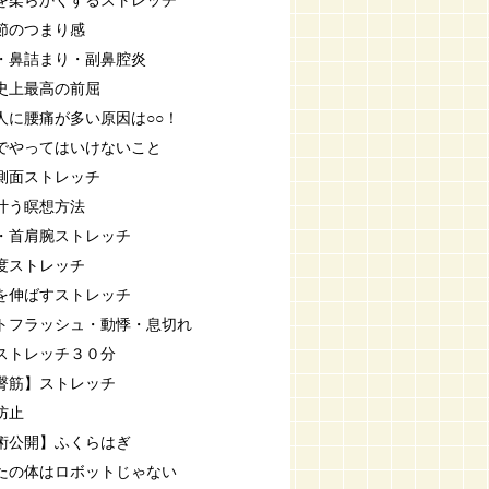
を柔らかくするストレッチ
節のつまり感
・鼻詰まり・副鼻腔炎
史上最高の前屈
人に腰痛が多い原因は○○！
でやってはいけないこと
側面ストレッチ
叶う瞑想方法
・首肩腕ストレッチ
度ストレッチ
を伸ばすストレッチ
トフラッシュ・動悸・息切れ
ストレッチ３０分
臀筋】ストレッチ
防止
術公開】ふくらはぎ
たの体はロボットじゃない