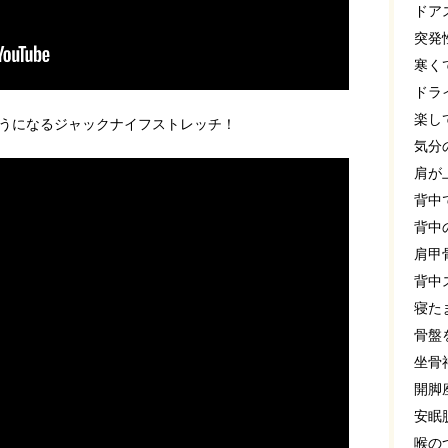
ドア
突発
寒く
ドラ
楽し
うになるジャックナイフストレッチ！
気分
肩が
背中
背中
肩甲
背中
寝た
骨盤
坐骨
開脚
安眠
喉の