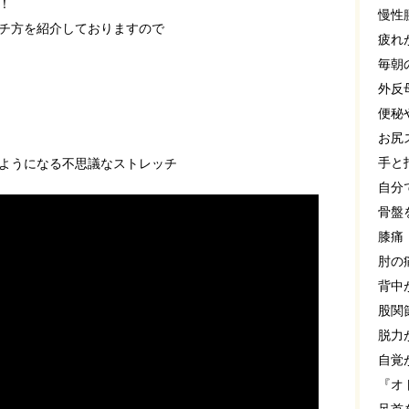
！
慢性
チ方を紹介しておりますので
疲れ
毎朝
外反
便秘
お尻
手と
ようになる不思議なストレッチ
自分
骨盤
膝痛
肘の
背中
股関
脱力
自覚
『オ