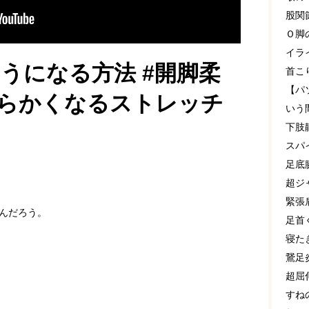
股関
Ｏ脚
イラ
うになる方法 #開脚柔
首こ
【パ
柔らかくなるストレッチ
いう
下肢
スパ
足底
超ジ
緊張
んだろう。
足首
寝た
鵞足
超屈
すね