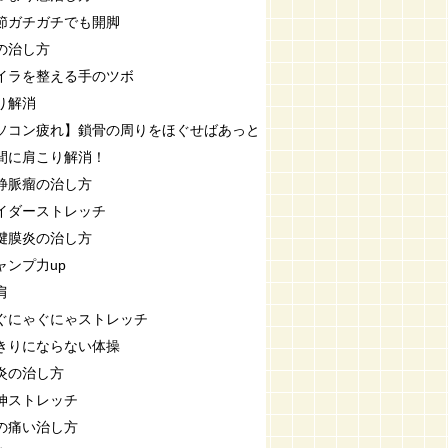
節ガチガチでも開脚
の治し方
イラを整える手のツボ
り解消
ソコン疲れ】鎖骨の周りをほぐせばあっと
間に肩こり解消！
静脈瘤の治し方
イダーストレッチ
腱膜炎の治し方
ャンプ力up
肩
ぐにゃぐにゃストレッチ
きりにならない体操
炎の治し方
伸ストレッチ
の痛い治し方