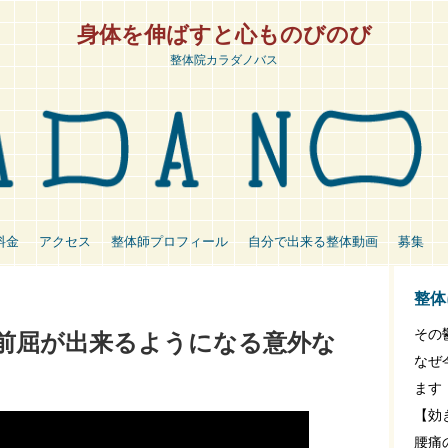
身体を伸ばすと心ものびのび
整体院カラダノバス
料金
アクセス
整体師プロフィール
自分で出来る整体動画
募集
整体
その
前屈が出来るようになる意外な
なぜ
ます
【効
腰痛の