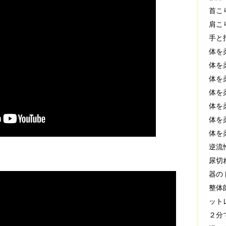
首こ
肩こ
手と
体を
体を
体を
体を
体を
体を
体を
逆流
尿切
器の
整体
ット
２分