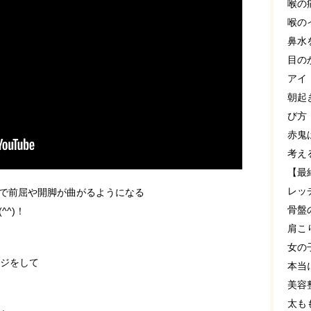
喉の
喉の
鼻水
目の
アイ
朝起
び方
赤鬼
考え
【最
レッ
で前屈や開脚が曲がるようになる
骨盤
^)！
肩こ
女の
ジをして
本当
美容
太も