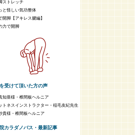
脚ストレッチ
っと怪しい気功整体
で開脚【アキレス腱編】
の力で開脚
を受けて頂いた方の声
真知亜様・椎間板ヘルニア
ットネスインストラクター・稲毛友紀先生
紗貴様・椎間板ヘルニア
院カラダノバス・最新記事