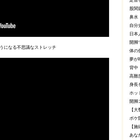
足首
股関
鼻水
自分
日本
開脚
うになる不思議なストレッチ
体の
夢が
背中
高難
身長
ホッ
開脚
【大
ボケ
【施
あな