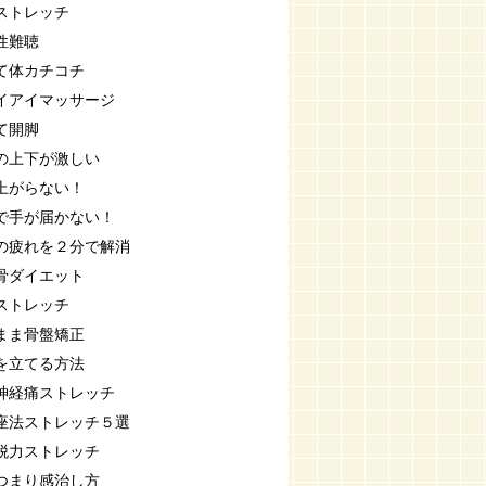
ストレッチ
性難聴
て体カチコチ
イアイマッサージ
て開脚
の上下が激しい
上がらない！
で手が届かない！
の疲れを２分で解消
骨ダイエット
ストレッチ
まま骨盤矯正
を立てる方法
神経痛ストレッチ
座法ストレッチ５選
脱力ストレッチ
つまり感治し方