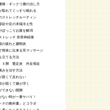
腰痛・ギックリ腰の治し方
が取れてぐっすり眠れる
のストレッチルーティン
母趾や足の末端冷え性
やぽっこりお腹を解消
ストレッチ 坐骨神経痛
指の疲れと腱鞘炎
で簡単に出来る耳マッサージ
を立てる方法
 Ｘ脚 鵞足炎 外反母趾
痛みを治す方法
が固くて反れない
節が固くて膝が浮く
ができない開脚
がない時が一番ヤバイ！
トナの教科書』とコラボ