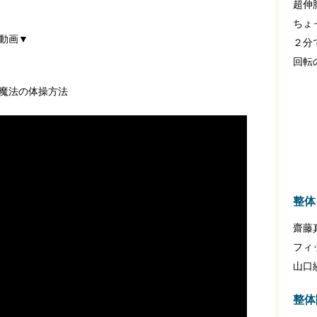
超伸
ちょ
動画▼
２分
回転
魔法の体操方法
整体
齋藤
フィ
山口
整体