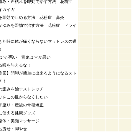
痛み・声枯れを即効で治す方法 花粉症
イガイガ
を即効で止める方法 花粉症 鼻炎
かゆみを即効で治す方法 花粉症 ドライ
きた時に体が痛くならないマットレスの選
！
は○が悪い 青鬼は○○が悪い
る暇を与えるな！
終回】開脚が簡単に出来るようになるスト
チ！
の歪みを治すストレッチ
りをこの世からなくしたい
子座り・産後の骨盤矯正
に使える健康グッズ
整体・美顔マッサージ
も痩せ・脚やせ