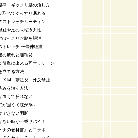
腰痛・ギックリ腰の治し方
が取れてぐっすり眠れる
のストレッチルーティン
母趾や足の末端冷え性
やぽっこりお腹を解消
ストレッチ 坐骨神経痛
指の疲れと腱鞘炎
で簡単に出来る耳マッサージ
を立てる方法
 Ｘ脚 鵞足炎 外反母趾
痛みを治す方法
が固くて反れない
節が固くて膝が浮く
ができない開脚
がない時が一番ヤバイ！
トナの教科書』とコラボ