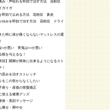
痛み・声枯れを即効で治す方法 花粉症
イガイガ
を即効で止める方法 花粉症 鼻炎
かゆみを即効で治す方法 花粉症 ドライ
きた時に体が痛くならないマットレスの選
！
は○が悪い 青鬼は○○が悪い
る暇を与えるな！
終回】開脚が簡単に出来るようになるスト
チ！
の歪みを治すストレッチ
りをこの世からなくしたい
子座り・産後の骨盤矯正
に使える健康グッズ
整体・美顔マッサージ
も痩せ・脚やせ