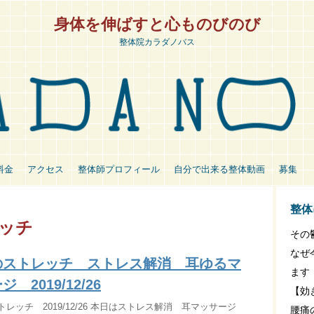
身体を伸ばすと心ものびのび
整体院カラダノバス
料金
アクセス
整体師プロフィール
自分で出来る整体動画
募集
整体
ッチ
その
なぜ
のストレッチ ストレス解消 耳ゆるマ
ます
 2019/12/26
【効
レッチ 2019/12/26 本日はストレス解消 耳マッサージ
腰痛の