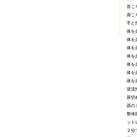
首こ
肩こ
手と
体を
体を
体を
体を
体を
体を
体を
逆流
尿切
器の
整体
ット
２分