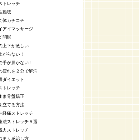
ストレッチ
性難聴
て体カチコチ
イアイマッサージ
て開脚
の上下が激しい
上がらない！
で手が届かない！
の疲れを２分で解消
骨ダイエット
ストレッチ
まま骨盤矯正
を立てる方法
神経痛ストレッチ
座法ストレッチ５選
脱力ストレッチ
つまり感治し方