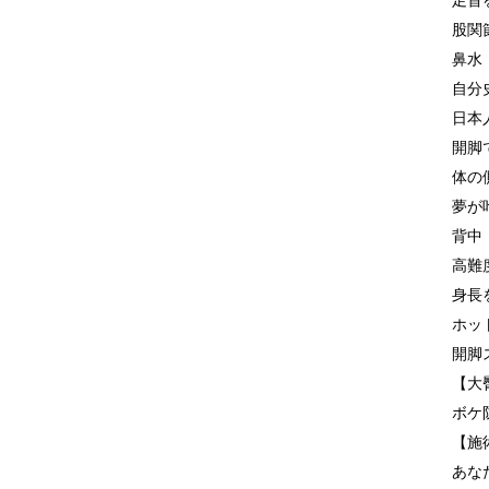
足首
股関
鼻水
自分
日本
開脚
体の
夢が
背中
高難
身長
ホッ
開脚
【大
ボケ
【施
あな