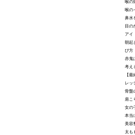
喉の
喉の
鼻水
目の
アイ
朝起
び方
赤鬼
考え
【最
レッ
骨盤
肩こ
女の
本当
美容
太も