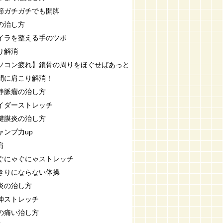
節ガチガチでも開脚
の治し方
イラを整える手のツボ
り解消
ソコン疲れ】鎖骨の周りをほぐせばあっと
間に肩こり解消！
静脈瘤の治し方
イダーストレッチ
腱膜炎の治し方
ャンプ力up
肩
ぐにゃぐにゃストレッチ
きりにならない体操
炎の治し方
伸ストレッチ
の痛い治し方