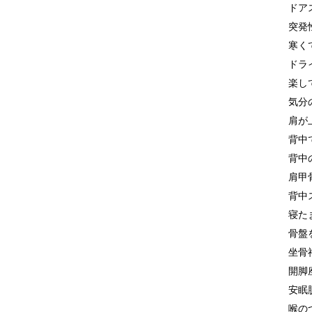
ドア
突発
寒く
ドラ
楽し
気分
肩が
背中
背中
肩甲
背中
寝た
骨盤
坐骨
開脚
安眠
喉の