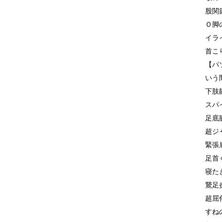
股関
Ｏ脚
イラ
首こ
【パ
いう
下肢
スパ
足底
超ジ
緊張
足首
寝た
鵞足
超屈
すね