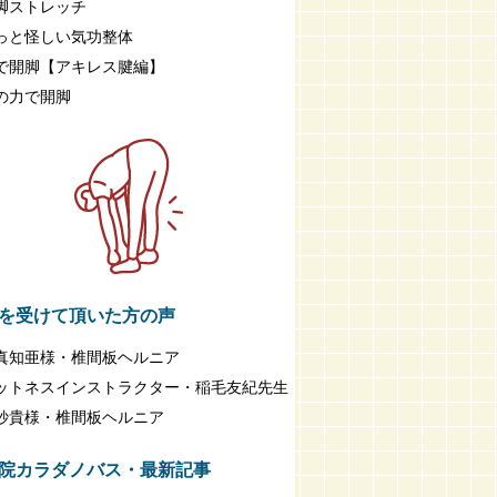
脚ストレッチ
っと怪しい気功整体
で開脚【アキレス腱編】
の力で開脚
を受けて頂いた方の声
真知亜様・椎間板ヘルニア
ットネスインストラクター・稲毛友紀先生
紗貴様・椎間板ヘルニア
院カラダノバス・最新記事