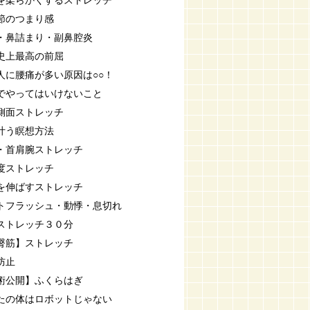
を柔らかくするストレッチ
節のつまり感
・鼻詰まり・副鼻腔炎
史上最高の前屈
人に腰痛が多い原因は○○！
でやってはいけないこと
側面ストレッチ
叶う瞑想方法
・首肩腕ストレッチ
度ストレッチ
を伸ばすストレッチ
トフラッシュ・動悸・息切れ
ストレッチ３０分
臀筋】ストレッチ
防止
術公開】ふくらはぎ
たの体はロボットじゃない