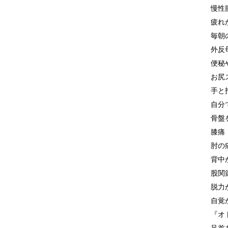
慢性
疲れ
毎朝
外反
便秘
お尻
手と
自分
骨盤
膝痛
肘の
背中
股関
脱力
自覚
『オ