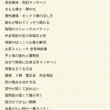
美容整体・美顔マッサージ
太もも痩せ・脚やせ
慢性腰痛・ギックリ腰の治し方
疲れが取れてぐっすり眠れる
毎朝のストレッチルーティン
外反母趾や足の末端冷え性
便秘やぽっこりお腹を解消
お尻ストレッチ 坐骨神経痛
手と指の疲れと腱鞘炎
自分で簡単に出来る耳マッサージ
骨盤を立てる方法
膝痛 Ｘ脚 鵞足炎 外反母趾
肘の痛みを治す方法
背中が固くて反れない
股関節が固くて膝が浮く
脱力ができない開脚
自覚がない時が一番ヤバイ！