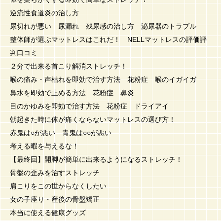
逆流性食道炎の治し方
尿切れが悪い 尿漏れ 残尿感の治し方 泌尿器のトラブル
整体師が選ぶマットレスはこれだ！ NELLマットレスの評価評
判口コミ
２分で出来る首こり解消ストレッチ！
喉の痛み・声枯れを即効で治す方法 花粉症 喉のイガイガ
鼻水を即効で止める方法 花粉症 鼻炎
目のかゆみを即効で治す方法 花粉症 ドライアイ
朝起きた時に体が痛くならないマットレスの選び方！
赤鬼は○が悪い 青鬼は○○が悪い
考える暇を与えるな！
【最終回】開脚が簡単に出来るようになるストレッチ！
骨盤の歪みを治すストレッチ
肩こりをこの世からなくしたい
女の子座り・産後の骨盤矯正
本当に使える健康グッズ