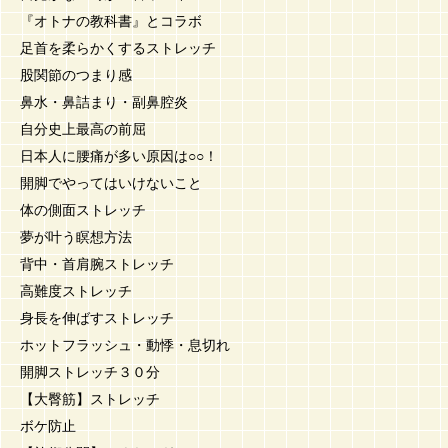
『オトナの教科書』とコラボ
足首を柔らかくするストレッチ
股関節のつまり感
鼻水・鼻詰まり・副鼻腔炎
自分史上最高の前屈
日本人に腰痛が多い原因は○○！
開脚でやってはいけないこと
体の側面ストレッチ
夢が叶う瞑想方法
背中・首肩腕ストレッチ
高難度ストレッチ
身長を伸ばすストレッチ
ホットフラッシュ・動悸・息切れ
開脚ストレッチ３０分
【大臀筋】ストレッチ
ボケ防止