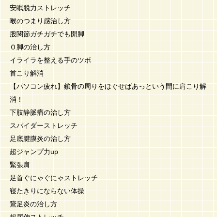
安眠脱力ストレッチ
喉のつまり感治し方
股関節ガチガチでも開脚
Ｏ脚の治し方
イライラを整える手のツボ
首こり解消
【パソコン疲れ】鎖骨の周りをほぐせばあっという間に肩こり解
消！
下肢静脈瘤の治し方
スパイダーストレッチ
足底腱膜炎の治し方
超ジャンプ力up
緊張肩
足首ぐにゃぐにゃストレッチ
寝たきりにならない体操
鵞足炎の治し方
超屈伸ストレッチ