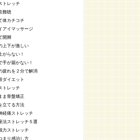
ストレッチ
性難聴
て体カチコチ
イアイマッサージ
て開脚
の上下が激しい
上がらない！
で手が届かない！
の疲れを２分で解消
骨ダイエット
ストレッチ
まま骨盤矯正
を立てる方法
神経痛ストレッチ
座法ストレッチ５選
脱力ストレッチ
つまり感治し方