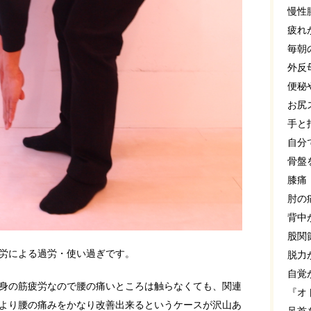
慢性
疲れ
毎朝
外反
便秘
お尻
手と
自分
骨盤
膝痛
肘の
背中
股関
労による過労・使い過ぎです。
脱力
自覚
身の筋疲労なので腰の痛いところは触らなくても、関連
『オ
より腰の痛みをかなり改善出来るというケースが沢山あ