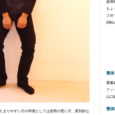
超伸
ちょ
２分
回転
整体
齋藤
フィ
山口
整体
たまりやすい方の特徴としては姿勢の悪い方、変則的な