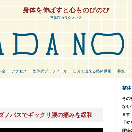
身体を伸ばすと心ものびのび
整体院カラダノバス
料金
アクセス
整体師プロフィール
自分で出来る整体動画
募集
整体
その
なぜ
ダノバスでギックリ腰の痛みを緩和
ます
【効
腰痛の