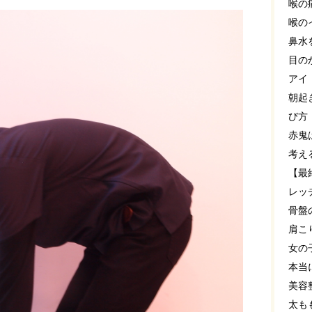
喉の
喉の
鼻水
目の
アイ
朝起
び方
赤鬼
考え
【最
レッ
骨盤
肩こ
女の
本当
美容
太も