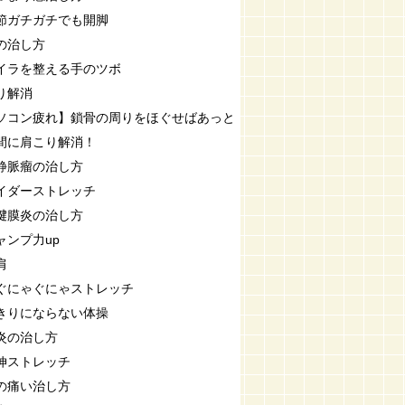
節ガチガチでも開脚
の治し方
イラを整える手のツボ
り解消
ソコン疲れ】鎖骨の周りをほぐせばあっと
間に肩こり解消！
静脈瘤の治し方
イダーストレッチ
腱膜炎の治し方
ャンプ力up
肩
ぐにゃぐにゃストレッチ
きりにならない体操
炎の治し方
伸ストレッチ
の痛い治し方