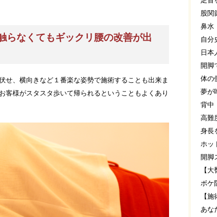
足首
股関
鼻水
触らなくてもギックリ腰の改善が出
自分
日本
開脚
体の
伏せ、横向きなど１番楽な姿勢で施術することも出来ま
夢が
お客様がスタスタ歩いて帰られるということもよくあり
背中
高難
身長
ホッ
開脚
【大
ボケ
【施
あな