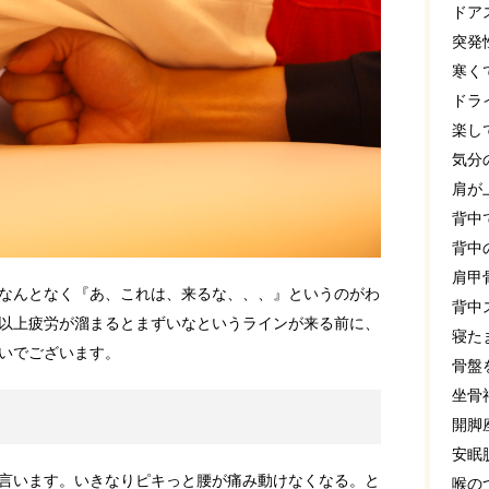
ドア
突発
寒く
ドラ
楽し
気分
肩が
背中
背中
肩甲
なんとなく『あ、これは、来るな、、、』というのがわ
背中
以上疲労が溜まるとまずいなというラインが来る前に、
寝た
いでございます。
骨盤
坐骨
開脚
安眠
言います。いきなりピキっと腰が痛み動けなくなる。と
喉の