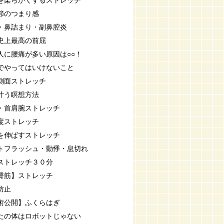
を柔らかくするストレッチ
節のつまり感
・鼻詰まり・副鼻腔炎
史上最高の前屈
人に腰痛が多い原因は○○！
でやってはいけないこと
側面ストレッチ
叶う瞑想方法
・首肩腕ストレッチ
度ストレッチ
を伸ばすストレッチ
トフラッシュ・動悸・息切れ
ストレッチ３０分
臀筋】ストレッチ
防止
術公開】ふくらはぎ
たの体はロボットじゃない