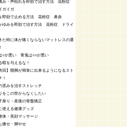
痛み・声枯れを即効で治す方法 花粉症
イガイガ
を即効で止める方法 花粉症 鼻炎
かゆみを即効で治す方法 花粉症 ドライ
きた時に体が痛くならないマットレスの選
！
は○が悪い 青鬼は○○が悪い
る暇を与えるな！
終回】開脚が簡単に出来るようになるスト
チ！
の歪みを治すストレッチ
りをこの世からなくしたい
子座り・産後の骨盤矯正
に使える健康グッズ
整体・美顔マッサージ
も痩せ・脚やせ