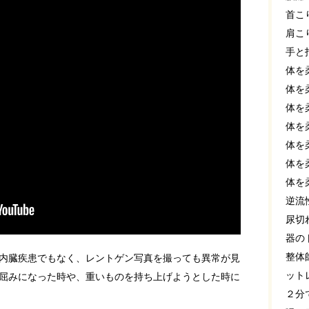
首こ
肩こ
手と
体を
体を
体を
体を
体を
体を
体を
逆流
尿切
器の
整体
内臓疾患でもなく、レントゲン写真を撮っても異常が見
ット
屈みになった時や、重いものを持ち上げようとした時に
２分