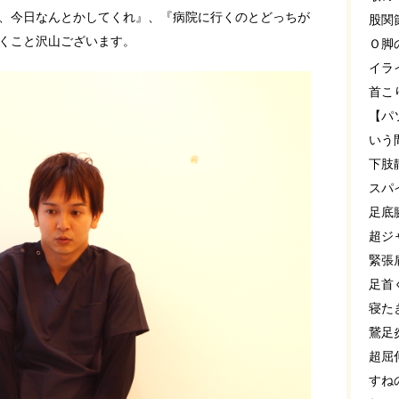
、今日なんとかしてくれ』、『病院に行くのとどっちが
股関
くこと沢山ございます。
Ｏ脚
イラ
首こ
【パ
いう
下肢
スパ
足底
超ジ
緊張
足首
寝た
鵞足
超屈
すね