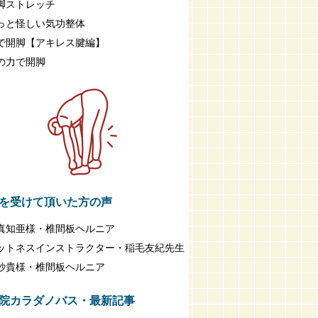
脚ストレッチ
っと怪しい気功整体
で開脚【アキレス腱編】
の力で開脚
を受けて頂いた方の声
真知亜様・椎間板ヘルニア
ットネスインストラクター・稲毛友紀先生
紗貴様・椎間板ヘルニア
院カラダノバス・最新記事