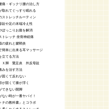
腰痛・ギックリ腰の治し方
が取れてぐっすり眠れる
のストレッチルーティン
母趾や足の末端冷え性
やぽっこりお腹を解消
ストレッチ 坐骨神経痛
指の疲れと腱鞘炎
で簡単に出来る耳マッサージ
を立てる方法
 Ｘ脚 鵞足炎 外反母趾
痛みを治す方法
が固くて反れない
節が固くて膝が浮く
ができない開脚
がない時が一番ヤバイ！
トナの教科書』とコラボ