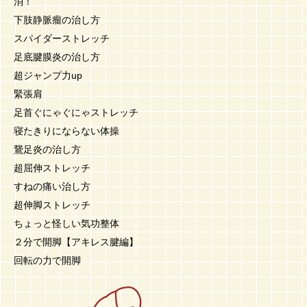
消！
下肢静脈瘤の治し方
スパイダーストレッチ
足底腱膜炎の治し方
超ジャンプ力up
緊張肩
足首ぐにゃぐにゃストレッチ
寝たきりにならない体操
鵞足炎の治し方
超屈伸ストレッチ
すねの痛い治し方
超伸脚ストレッチ
ちょっと怪しい気功整体
２分で開脚【アキレス腱編】
回転の力で開脚