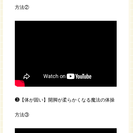
方法②
❸【体が固い】開脚が柔らかくなる魔法の体操
方法③