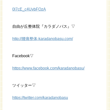
0l7cE_c4UvbFOzA
自由が丘整体院『カラダノバス』▽
http://腰痛整体-karadanobasu.com/
Facebook▽
https://www.facebook.com/karadanobasu/
ツイッター▽
https://twitter.com/karadanobasu