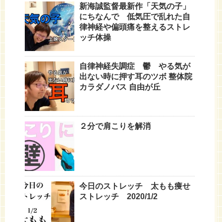
新海誠監督最新作「天気の子」
にちなんで 低気圧で乱れた自
律神経や偏頭痛を整えるストレ
ッチ体操
自律神経失調症 鬱 やる気が
出ない時に押す耳のツボ 整体院
カラダノバス 自由が丘
２分で肩こりを解消
今日のストレッチ 太もも痩せ
ストレッチ 2020/1/2