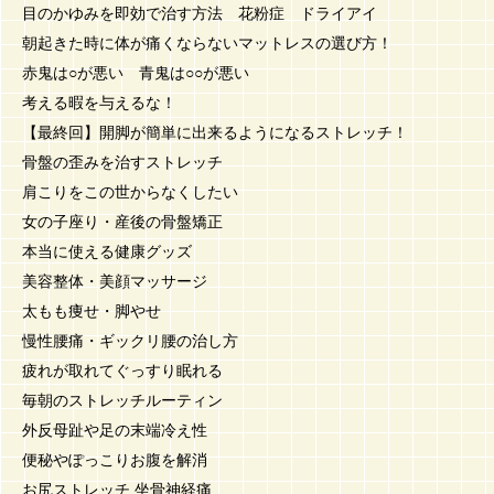
目のかゆみを即効で治す方法 花粉症 ドライアイ
朝起きた時に体が痛くならないマットレスの選び方！
赤鬼は○が悪い 青鬼は○○が悪い
考える暇を与えるな！
【最終回】開脚が簡単に出来るようになるストレッチ！
骨盤の歪みを治すストレッチ
肩こりをこの世からなくしたい
女の子座り・産後の骨盤矯正
本当に使える健康グッズ
美容整体・美顔マッサージ
太もも痩せ・脚やせ
慢性腰痛・ギックリ腰の治し方
疲れが取れてぐっすり眠れる
毎朝のストレッチルーティン
外反母趾や足の末端冷え性
便秘やぽっこりお腹を解消
お尻ストレッチ 坐骨神経痛