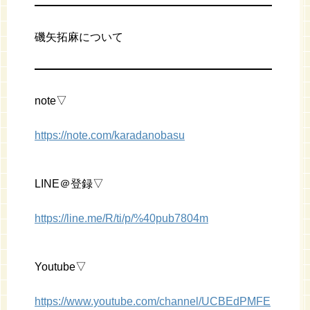
磯矢拓麻について
note▽
https://note.com/karadanobasu
LINE＠登録▽
https://line.me/R/ti/p/%40pub7804m
Youtube▽
https://www.youtube.com/channel/UCBEdPMFE