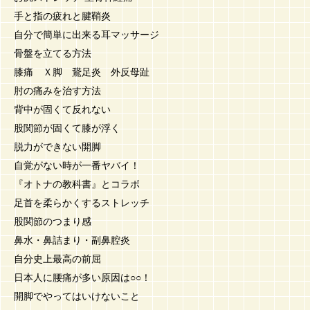
手と指の疲れと腱鞘炎
自分で簡単に出来る耳マッサージ
骨盤を立てる方法
膝痛 Ｘ脚 鵞足炎 外反母趾
肘の痛みを治す方法
背中が固くて反れない
股関節が固くて膝が浮く
脱力ができない開脚
自覚がない時が一番ヤバイ！
『オトナの教科書』とコラボ
足首を柔らかくするストレッチ
股関節のつまり感
鼻水・鼻詰まり・副鼻腔炎
自分史上最高の前屈
日本人に腰痛が多い原因は○○！
開脚でやってはいけないこと