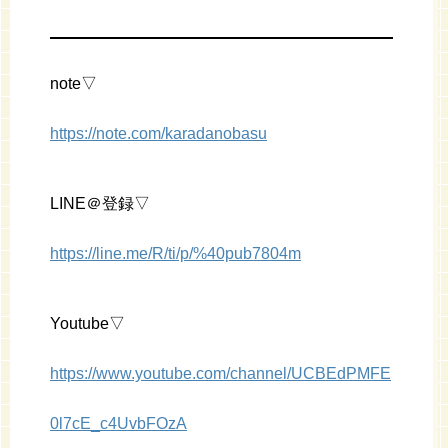
note▽
https://note.com/karadanobasu
LINE＠登録▽
https://line.me/R/ti/p/%40pub7804m
Youtube▽
https://www.youtube.com/channel/UCBEdPMFE
0l7cE_c4UvbFOzA