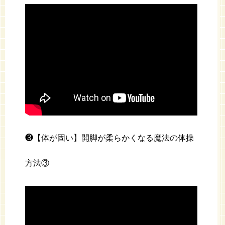
❸【体が固い】開脚が柔らかくなる魔法の体操
方法③