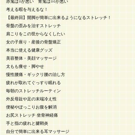
赤鬼は○が悪い 青鬼は○○が悪い
考える暇を与えるな！
【最終回】開脚が簡単に出来るようになるストレッチ！
骨盤の歪みを治すストレッチ
肩こりをこの世からなくしたい
女の子座り・産後の骨盤矯正
本当に使える健康グッズ
美容整体・美顔マッサージ
太もも痩せ・脚やせ
慢性腰痛・ギックリ腰の治し方
疲れが取れてぐっすり眠れる
毎朝のストレッチルーティン
外反母趾や足の末端冷え性
便秘やぽっこりお腹を解消
お尻ストレッチ 坐骨神経痛
手と指の疲れと腱鞘炎
自分で簡単に出来る耳マッサージ