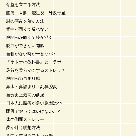
骨盤を立てる方法
膝痛 Ｘ脚 鵞足炎 外反母趾
肘の痛みを治す方法
背中が固くて反れない
股関節が固くて膝が浮く
脱力ができない開脚
自覚がない時が一番ヤバイ！
『オトナの教科書』とコラボ
足首を柔らかくするストレッチ
股関節のつまり感
鼻水・鼻詰まり・副鼻腔炎
自分史上最高の前屈
日本人に腰痛が多い原因は○○！
開脚でやってはいけないこと
体の側面ストレッチ
夢が叶う瞑想方法
背中・首肩腕ストレッチ