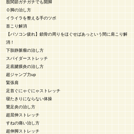
股関節ガチガチでも開脚
Ｏ脚の治し方
イライラを整える手のツボ
首こり解消
【パソコン疲れ】鎖骨の周りをほぐせばあっという間に肩こり解
消！
下肢静脈瘤の治し方
スパイダーストレッチ
足底腱膜炎の治し方
超ジャンプ力up
緊張肩
足首ぐにゃぐにゃストレッチ
寝たきりにならない体操
鵞足炎の治し方
超屈伸ストレッチ
すねの痛い治し方
超伸脚ストレッチ