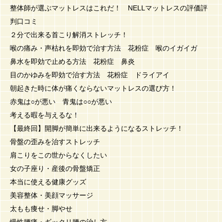
整体師が選ぶマットレスはこれだ！ NELLマットレスの評価評
判口コミ
２分で出来る首こり解消ストレッチ！
喉の痛み・声枯れを即効で治す方法 花粉症 喉のイガイガ
鼻水を即効で止める方法 花粉症 鼻炎
目のかゆみを即効で治す方法 花粉症 ドライアイ
朝起きた時に体が痛くならないマットレスの選び方！
赤鬼は○が悪い 青鬼は○○が悪い
考える暇を与えるな！
【最終回】開脚が簡単に出来るようになるストレッチ！
骨盤の歪みを治すストレッチ
肩こりをこの世からなくしたい
女の子座り・産後の骨盤矯正
本当に使える健康グッズ
美容整体・美顔マッサージ
太もも痩せ・脚やせ