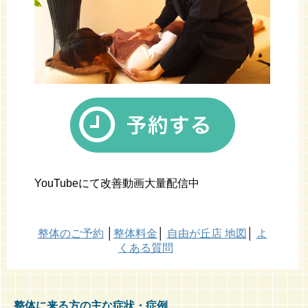
YouTubeにて改善動画大量配信中
整体のご予約
│
整体料金
│
自由が丘店 地図
│
よ
くある質問
整体に来る方の主な症状・症例