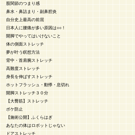
股関節のつまり感
鼻水・鼻詰まり・副鼻腔炎
自分史上最高の前屈
日本人に腰痛が多い原因は○○！
開脚でやってはいけないこと
体の側面ストレッチ
夢が叶う瞑想方法
背中・首肩腕ストレッチ
高難度ストレッチ
身長を伸ばすストレッチ
ホットフラッシュ・動悸・息切れ
開脚ストレッチ３０分
【大臀筋】ストレッチ
ボケ防止
【施術公開】ふくらはぎ
あなたの体はロボットじゃない
ドアストレッチ