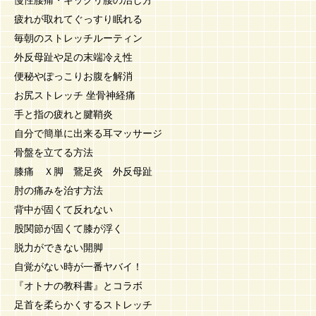
慢性腰痛・ギックリ腰の治し方
疲れが取れてぐっすり眠れる
毎朝のストレッチルーティン
外反母趾や足の末端冷え性
便秘やぽっこりお腹を解消
お尻ストレッチ 坐骨神経痛
手と指の疲れと腱鞘炎
自分で簡単に出来る耳マッサージ
骨盤を立てる方法
膝痛 Ｘ脚 鵞足炎 外反母趾
肘の痛みを治す方法
背中が固くて反れない
股関節が固くて膝が浮く
脱力ができない開脚
自覚がない時が一番ヤバイ！
『オトナの教科書』とコラボ
足首を柔らかくするストレッチ