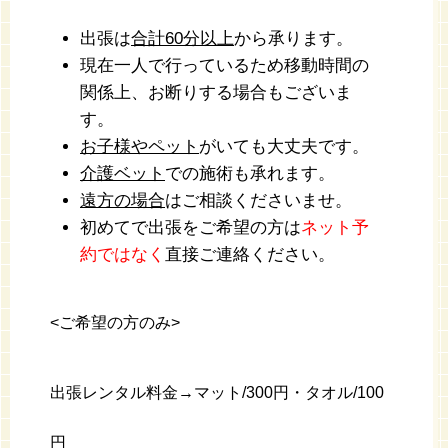
出張は
合計60分以上
から承ります。
現在一人で行っているため移動時間の
関係上、お断りする場合もございま
す。
お子様やペット
がいても大丈夫です。
介護ベット
での施術も承れます。
遠方の場合
はご相談くださいませ。
初めてで出張をご希望の方は
ネット予
約ではなく
直接ご連絡ください。
<
ご希望の方のみ
>
出張レンタル料金→マット
/300
円・タオル
/100
円