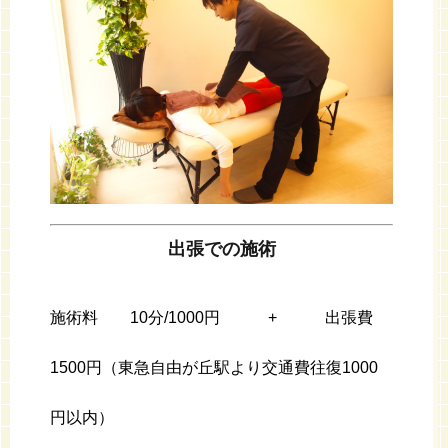
出張での施術
施術料
10
分
/1000
円
+
出張費
1500
円（東急自由が丘駅より交通費往復
1000
円以内）