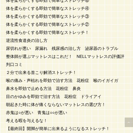
体を柔らかくする即効で簡単なストレッチ⑥
体を柔らかくする即効で簡単なストレッチ④
体を柔らかくする即効で簡単なストレッチ③
体を柔らかくする即効で簡単なストレッチ②
体を柔らかくする即効で簡単なストレッチ！
逆流性食道炎の治し方
尿切れが悪い 尿漏れ 残尿感の治し方 泌尿器のトラブル
整体師が選ぶマットレスはこれだ！ NELLマットレスの評価評
判口コミ
２分で出来る首こり解消ストレッチ！
喉の痛み・声枯れを即効で治す方法 花粉症 喉のイガイガ
鼻水を即効で止める方法 花粉症 鼻炎
目のかゆみを即効で治す方法 花粉症 ドライアイ
朝起きた時に体が痛くならないマットレスの選び方！
赤鬼は○が悪い 青鬼は○○が悪い
考える暇を与えるな！
【最終回】開脚が簡単に出来るようになるストレッチ！