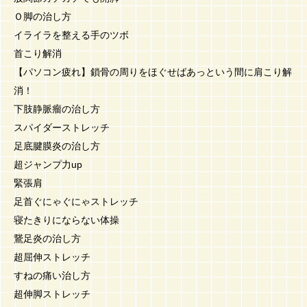
Ｏ脚の治し方
イライラを整える手のツボ
首こり解消
【パソコン疲れ】鎖骨の周りをほぐせばあっという間に肩こり解
消！
下肢静脈瘤の治し方
スパイダーストレッチ
足底腱膜炎の治し方
超ジャンプ力up
緊張肩
足首ぐにゃぐにゃストレッチ
寝たきりにならない体操
鵞足炎の治し方
超屈伸ストレッチ
すねの痛い治し方
超伸脚ストレッチ