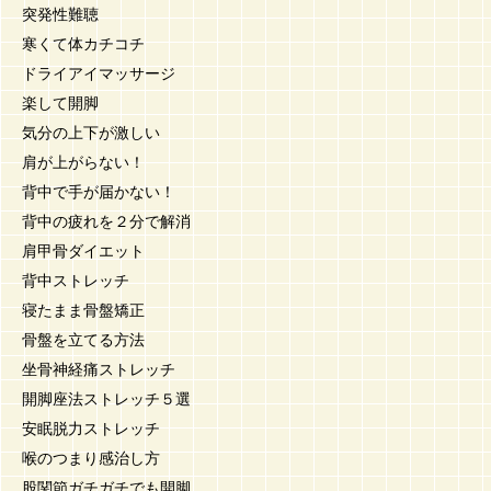
突発性難聴
寒くて体カチコチ
ドライアイマッサージ
楽して開脚
気分の上下が激しい
肩が上がらない！
背中で手が届かない！
背中の疲れを２分で解消
肩甲骨ダイエット
背中ストレッチ
寝たまま骨盤矯正
骨盤を立てる方法
坐骨神経痛ストレッチ
開脚座法ストレッチ５選
安眠脱力ストレッチ
喉のつまり感治し方
股関節ガチガチでも開脚