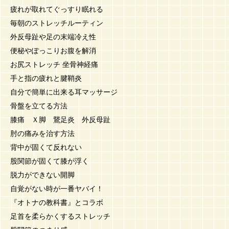
疲れが取れてぐっすり眠れる
毎朝のストレッチルーティン
外反母趾や足の末端冷え性
便秘やぽっこりお腹を解消
お尻ストレッチ 坐骨神経痛
手と指の疲れと腱鞘炎
自分で簡単に出来る耳マッサージ
骨盤を立てる方法
膝痛 Ｘ脚 鵞足炎 外反母趾
肘の痛みを治す方法
背中が固くて反れない
股関節が固くて膝が浮く
脱力ができない開脚
自覚がない時が一番ヤバイ！
『オトナの教科書』とコラボ
足首を柔らかくするストレッチ