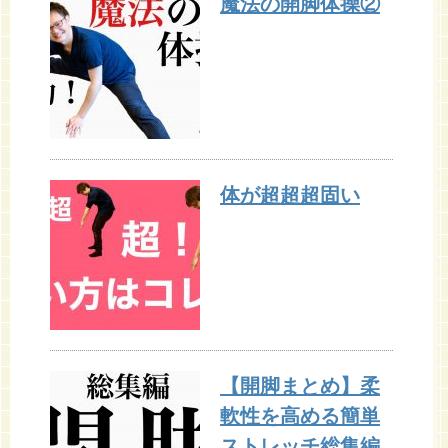
魔法の開脚体操②
体が超超超固い
【開脚まとめ】柔
軟性を高める簡単
ストレッチ総集編