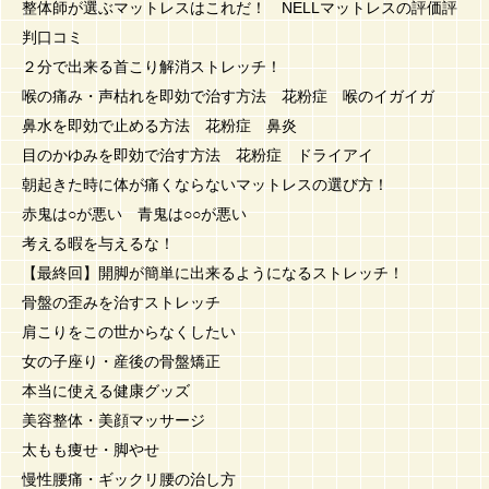
整体師が選ぶマットレスはこれだ！ NELLマットレスの評価評
判口コミ
２分で出来る首こり解消ストレッチ！
喉の痛み・声枯れを即効で治す方法 花粉症 喉のイガイガ
鼻水を即効で止める方法 花粉症 鼻炎
目のかゆみを即効で治す方法 花粉症 ドライアイ
朝起きた時に体が痛くならないマットレスの選び方！
赤鬼は○が悪い 青鬼は○○が悪い
考える暇を与えるな！
【最終回】開脚が簡単に出来るようになるストレッチ！
骨盤の歪みを治すストレッチ
肩こりをこの世からなくしたい
女の子座り・産後の骨盤矯正
本当に使える健康グッズ
美容整体・美顔マッサージ
太もも痩せ・脚やせ
慢性腰痛・ギックリ腰の治し方