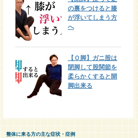
の裏をつけると膝
が浮いてしまう方
へ
【Ｏ脚】ガニ股は
閉脚して股関節を
柔らかくすると開
脚出来る
整体に来る方の主な症状・症例