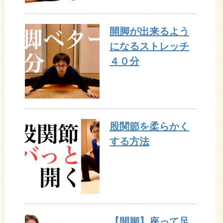
開脚が出来るよう
になるストレッチ
４０分
股関節を柔らかく
する方法
【開脚】座って足