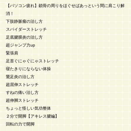
【パソコン疲れ】鎖骨の周りをほぐせばあっという間に肩こり解
消！
下肢静脈瘤の治し方
スパイダーストレッチ
足底腱膜炎の治し方
超ジャンプ力up
緊張肩
足首ぐにゃぐにゃストレッチ
寝たきりにならない体操
鵞足炎の治し方
超屈伸ストレッチ
すねの痛い治し方
超伸脚ストレッチ
ちょっと怪しい気功整体
２分で開脚【アキレス腱編】
回転の力で開脚