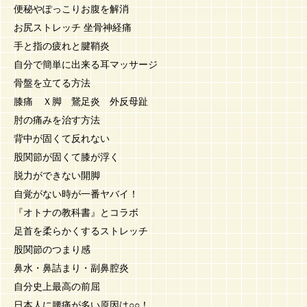
便秘やぽっこりお腹を解消
お尻ストレッチ 坐骨神経痛
手と指の疲れと腱鞘炎
自分で簡単に出来る耳マッサージ
骨盤を立てる方法
膝痛 Ｘ脚 鵞足炎 外反母趾
肘の痛みを治す方法
背中が固くて反れない
股関節が固くて膝が浮く
脱力ができない開脚
自覚がない時が一番ヤバイ！
『オトナの教科書』とコラボ
足首を柔らかくするストレッチ
股関節のつまり感
鼻水・鼻詰まり・副鼻腔炎
自分史上最高の前屈
日本人に腰痛が多い原因は○○！