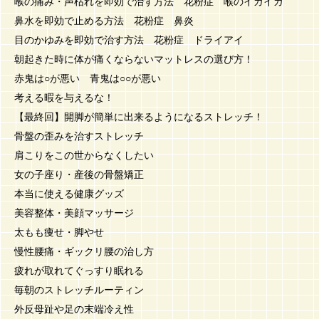
喉の痛み・声枯れを即効で治す方法 花粉症 喉のイガイガ
鼻水を即効で止める方法 花粉症 鼻炎
目のかゆみを即効で治す方法 花粉症 ドライアイ
朝起きた時に体が痛くならないマットレスの選び方！
赤鬼は○が悪い 青鬼は○○が悪い
考える暇を与えるな！
【最終回】開脚が簡単に出来るようになるストレッチ！
骨盤の歪みを治すストレッチ
肩こりをこの世からなくしたい
女の子座り・産後の骨盤矯正
本当に使える健康グッズ
美容整体・美顔マッサージ
太もも痩せ・脚やせ
慢性腰痛・ギックリ腰の治し方
疲れが取れてぐっすり眠れる
毎朝のストレッチルーティン
外反母趾や足の末端冷え性