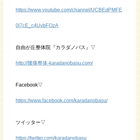
https://www.youtube.com/channel/UCBEdPMFE
0l7cE_c4UvbFOzA
自由が丘整体院『カラダノバス』▽
http://腰痛整体-karadanobasu.com/
Facebook▽
https://www.facebook.com/karadanobasu/
ツイッター▽
https://twitter.com/karadanobasu