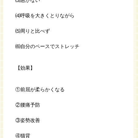
⑶急がない
⑷呼吸を大きくとりながら
⑸周りと比べず
⑹自分のペースでストレッチ
【効果】
①前屈が柔らかくなる
②腰痛予防
③姿勢改善
④猫背