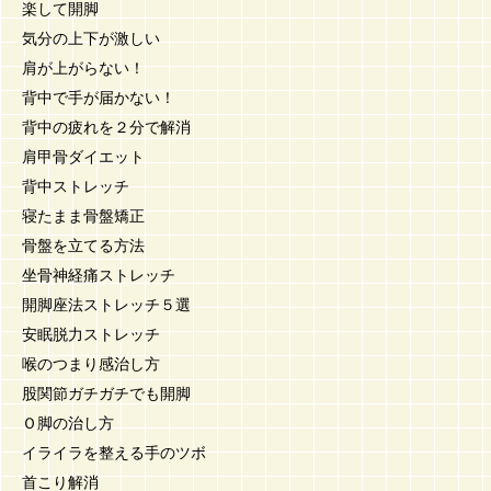
楽して開脚
気分の上下が激しい
肩が上がらない！
背中で手が届かない！
背中の疲れを２分で解消
肩甲骨ダイエット
背中ストレッチ
寝たまま骨盤矯正
骨盤を立てる方法
坐骨神経痛ストレッチ
開脚座法ストレッチ５選
安眠脱力ストレッチ
喉のつまり感治し方
股関節ガチガチでも開脚
Ｏ脚の治し方
イライラを整える手のツボ
首こり解消