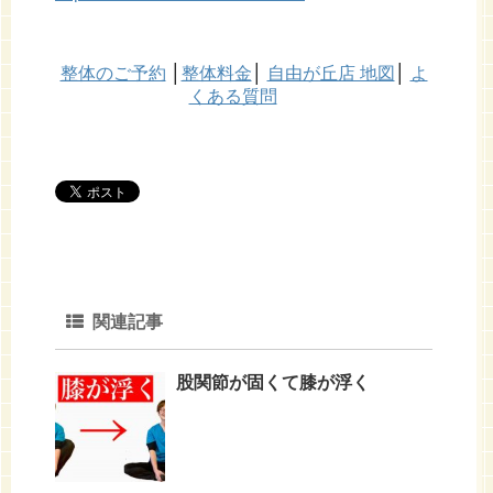
整体のご予約
│
整体料金
│
自由が丘店 地図
│
よ
くある質問
関連記事
股関節が固くて膝が浮く