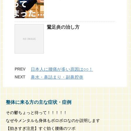
鵞足炎の治し方
PREV
日本人に腰痛が多い原因は○○！
NEXT
鼻水・鼻詰まり・副鼻腔炎
整体に来る方の主な症状・症例
その鬱ちょっと待って！！！！！
なぜ今メンタルも身体もボロボロなのか説明します
【効きすぎ注意】すぐ効く腰痛のツボ