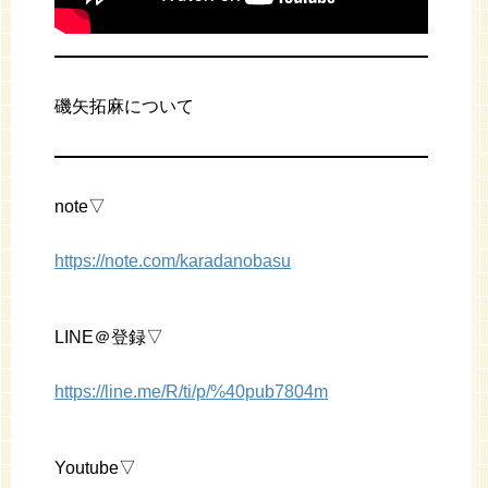
磯矢拓麻について
note▽
https://note.com/karadanobasu
LINE＠登録▽
https://line.me/R/ti/p/%40pub7804m
Youtube▽