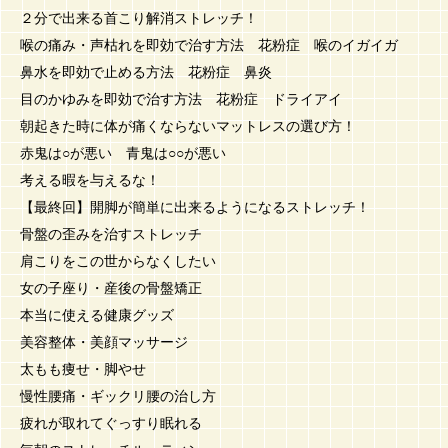
２分で出来る首こり解消ストレッチ！
喉の痛み・声枯れを即効で治す方法 花粉症 喉のイガイガ
鼻水を即効で止める方法 花粉症 鼻炎
目のかゆみを即効で治す方法 花粉症 ドライアイ
朝起きた時に体が痛くならないマットレスの選び方！
赤鬼は○が悪い 青鬼は○○が悪い
考える暇を与えるな！
【最終回】開脚が簡単に出来るようになるストレッチ！
骨盤の歪みを治すストレッチ
肩こりをこの世からなくしたい
女の子座り・産後の骨盤矯正
本当に使える健康グッズ
美容整体・美顔マッサージ
太もも痩せ・脚やせ
慢性腰痛・ギックリ腰の治し方
疲れが取れてぐっすり眠れる