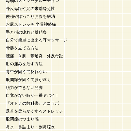
毎朝のストレッチルーティン
外反母趾や足の末端冷え性
便秘やぽっこりお腹を解消
お尻ストレッチ 坐骨神経痛
手と指の疲れと腱鞘炎
自分で簡単に出来る耳マッサージ
骨盤を立てる方法
膝痛 Ｘ脚 鵞足炎 外反母趾
肘の痛みを治す方法
背中が固くて反れない
股関節が固くて膝が浮く
脱力ができない開脚
自覚がない時が一番ヤバイ！
『オトナの教科書』とコラボ
足首を柔らかくするストレッチ
股関節のつまり感
鼻水・鼻詰まり・副鼻腔炎