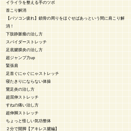
イライラを整える手のツボ
首こり解消
【パソコン疲れ】鎖骨の周りをほぐせばあっという間に肩こり解
消！
下肢静脈瘤の治し方
スパイダーストレッチ
足底腱膜炎の治し方
超ジャンプ力up
緊張肩
足首ぐにゃぐにゃストレッチ
寝たきりにならない体操
鵞足炎の治し方
超屈伸ストレッチ
すねの痛い治し方
超伸脚ストレッチ
ちょっと怪しい気功整体
２分で開脚【アキレス腱編】