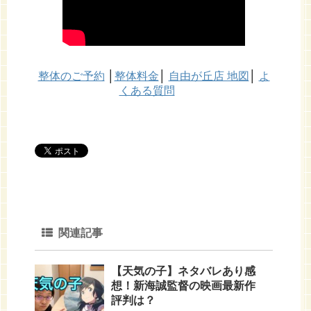
整体のご予約
│
整体料金
│
自由が丘店 地図
│
よ
くある質問
関連記事
【天気の子】ネタバレあり感
想！新海誠監督の映画最新作
評判は？