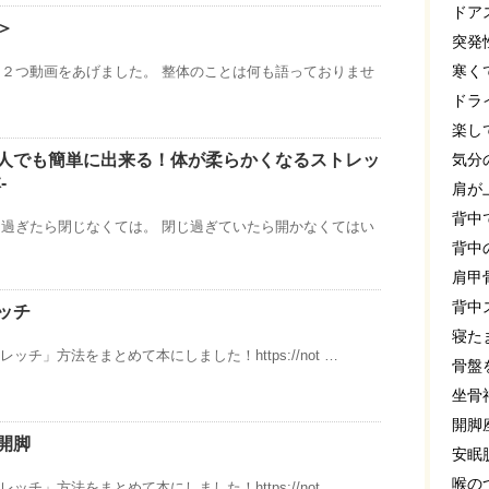
ドア
＞
突発
寒く
２つ動画をあげました。 整体のことは何も語っておりませ
ドラ
楽し
気分
人でも簡単に出来る！体が柔らかくなるストレッ
-
肩が
背中
過ぎたら閉じなくては。 閉じ過ぎていたら開かなくてはい
背中
肩甲
背中
ッチ
寝た
レッチ」方法をまとめて本にしました！https://not …
骨盤
坐骨
開脚
開脚
安眠
喉の
レッチ」方法をまとめて本にしました！https://not …