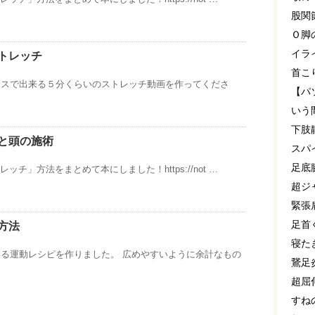
股関
Ｏ脚
イラ
トレッチ
首こ
ィスで出来る５分くらいのストレッチ動画を作ってくださ
【パ
いう
下肢
と頭の施術
スパ
足底
レッチ」方法をまとめて本にしました！https://not …
超ジ
緊張
足首
方法
寝た
る運動レシピを作りました。 広めやすいように余計なもの
鵞足
超屈
すね