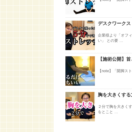
デスクワークス
企業様より「オフ
い」 との要 …
【施術公開】首
【note】「開脚スト
胸を大きくする
２分で胸を大きくす
をとこと …