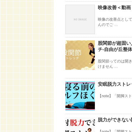
映像改善＜動画
映像の改善点として
んのでご …
股関節が超固い
チ-自由が丘整体
股関節ってのは開き
けません …
安眠脱力ストレ
【note】「開脚スト
脱力ができない
【note】「開脚スト