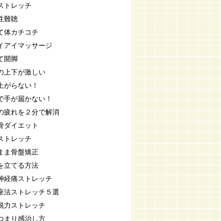
ストレッチ
性難聴
て体カチコチ
イアイマッサージ
て開脚
の上下が激しい
上がらない！
で手が届かない！
の疲れを２分で解消
骨ダイエット
ストレッチ
まま骨盤矯正
を立てる方法
神経痛ストレッチ
座法ストレッチ５選
脱力ストレッチ
つまり感治し方