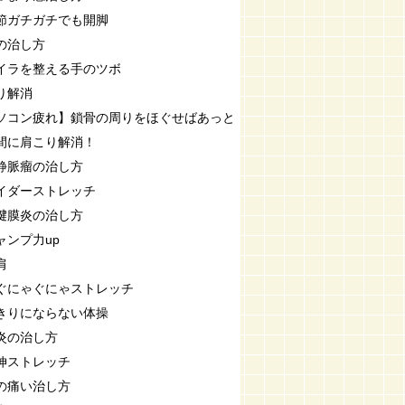
節ガチガチでも開脚
の治し方
イラを整える手のツボ
り解消
ソコン疲れ】鎖骨の周りをほぐせばあっと
間に肩こり解消！
静脈瘤の治し方
イダーストレッチ
腱膜炎の治し方
ャンプ力up
肩
ぐにゃぐにゃストレッチ
きりにならない体操
炎の治し方
伸ストレッチ
の痛い治し方