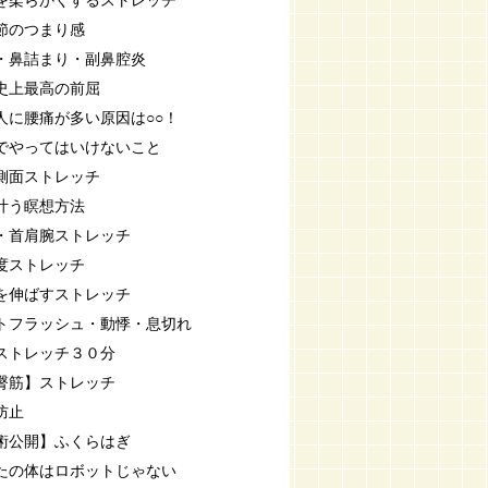
を柔らかくするストレッチ
節のつまり感
・鼻詰まり・副鼻腔炎
史上最高の前屈
人に腰痛が多い原因は○○！
でやってはいけないこと
側面ストレッチ
叶う瞑想方法
・首肩腕ストレッチ
度ストレッチ
を伸ばすストレッチ
トフラッシュ・動悸・息切れ
ストレッチ３０分
臀筋】ストレッチ
防止
術公開】ふくらはぎ
たの体はロボットじゃない