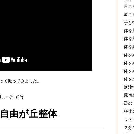
首こ
肩こ
手と
体を
体を
体を
体を
体を
体を
体を
って撮ってみました。
逆流
尿切
いです(^^)
器の
#自由が丘整体
整体
ット
２分