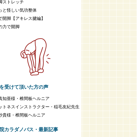
脚ストレッチ
っと怪しい気功整体
で開脚【アキレス腱編】
の力で開脚
を受けて頂いた方の声
真知亜様・椎間板ヘルニア
ットネスインストラクター・稲毛友紀先生
紗貴様・椎間板ヘルニア
院カラダノバス・最新記事