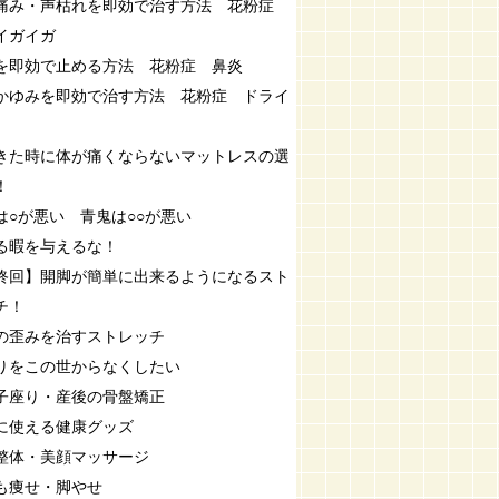
痛み・声枯れを即効で治す方法 花粉症
イガイガ
を即効で止める方法 花粉症 鼻炎
かゆみを即効で治す方法 花粉症 ドライ
きた時に体が痛くならないマットレスの選
！
は○が悪い 青鬼は○○が悪い
る暇を与えるな！
終回】開脚が簡単に出来るようになるスト
チ！
の歪みを治すストレッチ
りをこの世からなくしたい
子座り・産後の骨盤矯正
に使える健康グッズ
整体・美顔マッサージ
も痩せ・脚やせ