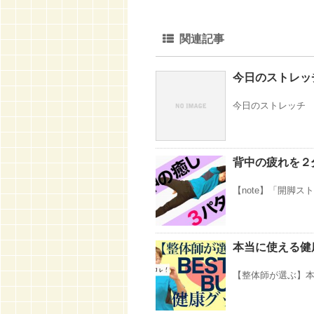
関連記事
今日のストレッチ
今日のストレッチ 2
背中の疲れを２
【note】「開脚スト
本当に使える健
【整体師が選ぶ】本当