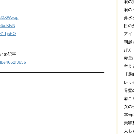
喉の
喉の
o/32XWwop
鼻水
/3bsKfvN
目の
/31TjsFO
アイ
朝起
び方
まとめ記事
赤鬼
ndbe4662f3b36
考え
【最
レッ
骨盤
肩こ
女の
本当
美容
太も