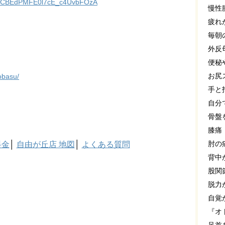
l/UCBEdPMFE0l7cE_c4UvbFOzA
慢性
疲れ
毎朝
外反
便秘
お尻
obasu/
手と
自分
骨盤
膝痛
肘の
料金
│
自由が丘店 地図
│
よくある質問
背中
股関
脱力
自覚
『オ