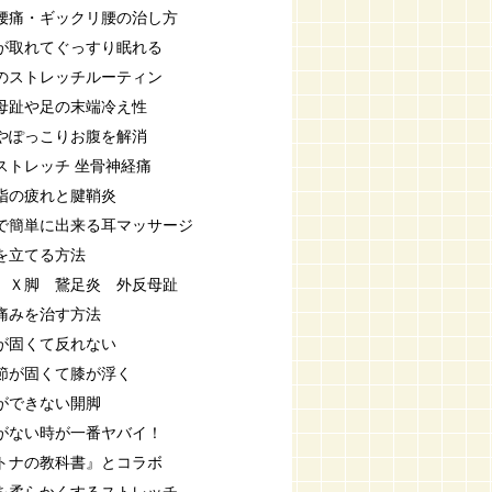
腰痛・ギックリ腰の治し方
が取れてぐっすり眠れる
のストレッチルーティン
母趾や足の末端冷え性
やぽっこりお腹を解消
ストレッチ 坐骨神経痛
指の疲れと腱鞘炎
で簡単に出来る耳マッサージ
を立てる方法
 Ｘ脚 鵞足炎 外反母趾
痛みを治す方法
が固くて反れない
節が固くて膝が浮く
ができない開脚
がない時が一番ヤバイ！
トナの教科書』とコラボ