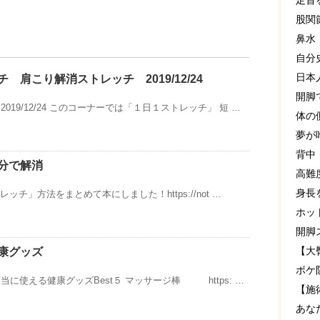
足首
股関
鼻水
自分
日本
 肩こり解消ストレッチ 2019/12/24
開脚
019/12/24 このコーナーでは「１日１ストレッチ」 短 …
体の
夢が
背中
分で解消
高難
身長
レッチ」方法をまとめて本にしました！https://not …
ホッ
開脚
【大
康グッズ
ボケ
に使える健康グッズBest５ マッサージ棒 https: …
【施
あな