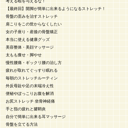
考える暇を与えるな！
【最終回】開脚が簡単に出来るようになるストレッチ！
骨盤の歪みを治すストレッチ
肩こりをこの世からなくしたい
女の子座り・産後の骨盤矯正
本当に使える健康グッズ
美容整体・美顔マッサージ
太もも痩せ・脚やせ
慢性腰痛・ギックリ腰の治し方
疲れが取れてぐっすり眠れる
毎朝のストレッチルーティン
外反母趾や足の末端冷え性
便秘やぽっこりお腹を解消
お尻ストレッチ 坐骨神経痛
手と指の疲れと腱鞘炎
自分で簡単に出来る耳マッサージ
骨盤を立てる方法