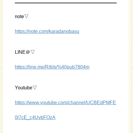
note▽
https://note.com/karadanobasu
LINE＠▽
https://line.me/R/ti/p/%40pub7804m
Youtube▽
https://www.youtube.com/channel/UCBEdPMFE
0l7cE_c4UvbFOzA