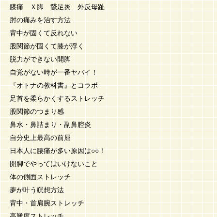
膝痛 Ｘ脚 鵞足炎 外反母趾
肘の痛みを治す方法
背中が固くて反れない
股関節が固くて膝が浮く
脱力ができない開脚
自覚がない時が一番ヤバイ！
『オトナの教科書』とコラボ
足首を柔らかくするストレッチ
股関節のつまり感
鼻水・鼻詰まり・副鼻腔炎
自分史上最高の前屈
日本人に腰痛が多い原因は○○！
開脚でやってはいけないこと
体の側面ストレッチ
夢が叶う瞑想方法
背中・首肩腕ストレッチ
高難度ストレッチ