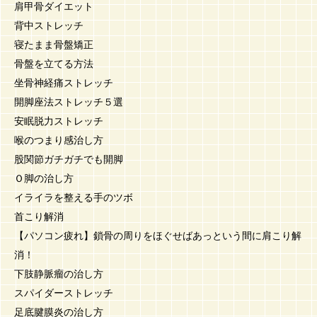
肩甲骨ダイエット
背中ストレッチ
寝たまま骨盤矯正
骨盤を立てる方法
坐骨神経痛ストレッチ
開脚座法ストレッチ５選
安眠脱力ストレッチ
喉のつまり感治し方
股関節ガチガチでも開脚
Ｏ脚の治し方
イライラを整える手のツボ
首こり解消
【パソコン疲れ】鎖骨の周りをほぐせばあっという間に肩こり解
消！
下肢静脈瘤の治し方
スパイダーストレッチ
足底腱膜炎の治し方