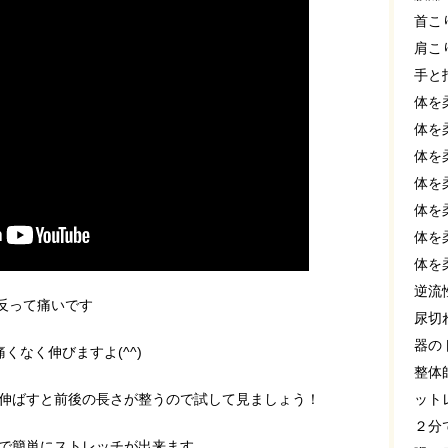
首こ
肩こ
手と
体を
体を
体を
体を
体を
体を
体を
逆流
反って痛いです
尿切
器の
くなく伸びますよ(^^)
整体
伸ばすと前後の長さが整うので試して見ましょう！
ット
２分
で簡単にストレッチが出来ます。