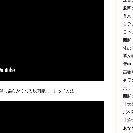
足首
股関
鼻水
自分
日本
開脚
体の
夢が
背中
高難
身長
ホッ
単に柔らかくなる股関節ストレッチ方法
開脚
【大
ボケ
【施
あな