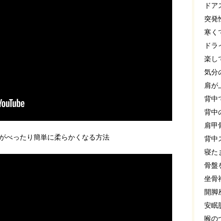
ドア
突発
寒く
ドラ
楽し
気分
肩が
背中
背中
肩甲
がべったり簡単に柔らかくなる方法
背中
寝た
骨盤
坐骨
開脚
安眠
喉の