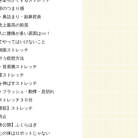
を柔らかくするストレッチ
節のつまり感
・鼻詰まり・副鼻腔炎
史上最高の前屈
人に腰痛が多い原因は○○！
でやってはいけないこと
側面ストレッチ
叶う瞑想方法
・首肩腕ストレッチ
度ストレッチ
を伸ばすストレッチ
トフラッシュ・動悸・息切れ
ストレッチ３０分
臀筋】ストレッチ
防止
術公開】ふくらはぎ
たの体はロボットじゃない