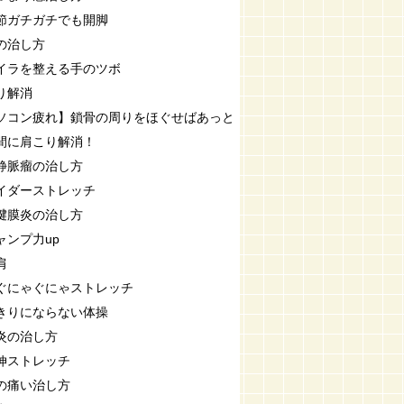
節ガチガチでも開脚
の治し方
イラを整える手のツボ
り解消
ソコン疲れ】鎖骨の周りをほぐせばあっと
間に肩こり解消！
静脈瘤の治し方
イダーストレッチ
腱膜炎の治し方
ャンプ力up
肩
ぐにゃぐにゃストレッチ
きりにならない体操
炎の治し方
伸ストレッチ
の痛い治し方