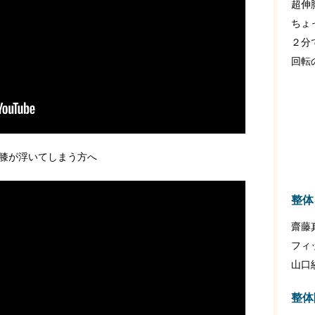
超伸
ちょ
２分
回転
膝が浮いてしまう方へ
整体
齋藤
フィ
山口
整体