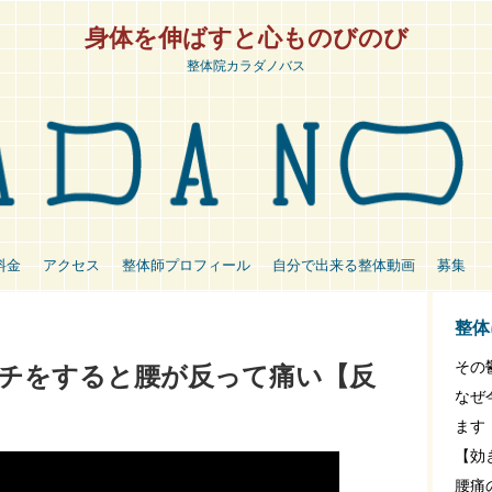
身体を伸ばすと心ものびのび
整体院カラダノバス
料金
アクセス
整体師プロフィール
自分で出来る整体動画
募集
整体
その
チをすると腰が反って痛い【反
なぜ
ます
【効
腰痛の