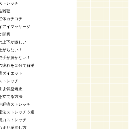
ストレッチ
性難聴
て体カチコチ
イアイマッサージ
て開脚
の上下が激しい
上がらない！
で手が届かない！
の疲れを２分で解消
骨ダイエット
ストレッチ
まま骨盤矯正
を立てる方法
神経痛ストレッチ
座法ストレッチ５選
脱力ストレッチ
つまり感治し方