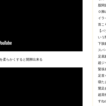
股関
Ｏ脚
イラ
首こ
【パ
いう
下肢
スパ
足底
を柔らかくすると開脚出来る
超ジ
緊張
足首
寝た
鵞足
超屈
すね