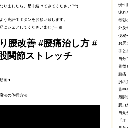
慢性
りましたら、是非続けてみてください(^^)
疲れ
よう高評価ボタンをお願い致します。
毎朝
シェアしてくださいませ(‘ー’)!!
外反
便秘
り腰改善 #腰痛治し方 #
お尻
手と
#股関節ストレッチ
自分
骨盤
膝痛
動画▼
肘の
背中
魔法の体操方法
股関
脱力
自覚
『オ