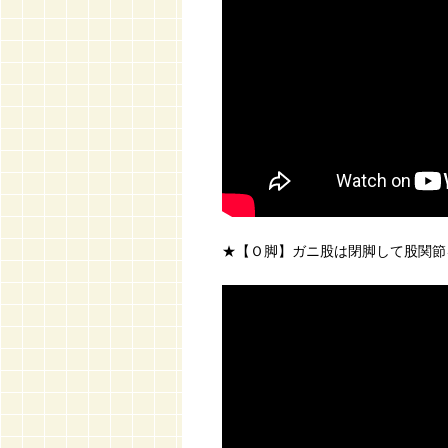
★【Ｏ脚】ガニ股は閉脚して股関節