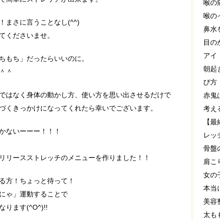
喉の
喉の
まさに言うことなし(^^)
鼻水
てくださいませ。
目の
アイ
ちもち」だったらいいのに。
朝起
＾＾
び方
ではなく身体の動かし方、使い方を思い出させるだけで
赤鬼
づくきっかけになってくれたら幸いでございます。
考え
【最
かないーーー！！！
レッ
骨盤
リリースストレッチのメニューを作りました！！
肩こ
女の
る方！ちょっと待って！
本当
にゃ」運動することで
美容
ます(^O^)!!
太も