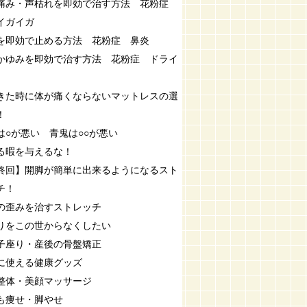
痛み・声枯れを即効で治す方法 花粉症
イガイガ
を即効で止める方法 花粉症 鼻炎
かゆみを即効で治す方法 花粉症 ドライ
きた時に体が痛くならないマットレスの選
！
は○が悪い 青鬼は○○が悪い
る暇を与えるな！
終回】開脚が簡単に出来るようになるスト
チ！
の歪みを治すストレッチ
りをこの世からなくしたい
子座り・産後の骨盤矯正
に使える健康グッズ
整体・美顔マッサージ
も痩せ・脚やせ