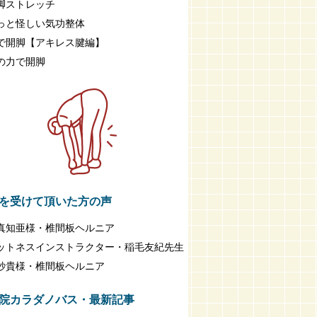
脚ストレッチ
っと怪しい気功整体
で開脚【アキレス腱編】
の力で開脚
を受けて頂いた方の声
真知亜様・椎間板ヘルニア
ットネスインストラクター・稲毛友紀先生
紗貴様・椎間板ヘルニア
院カラダノバス・最新記事