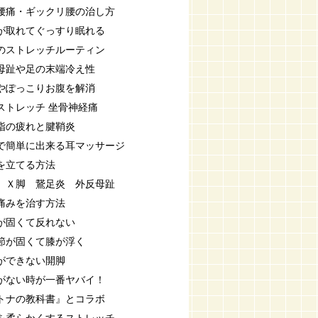
腰痛・ギックリ腰の治し方
が取れてぐっすり眠れる
のストレッチルーティン
母趾や足の末端冷え性
やぽっこりお腹を解消
ストレッチ 坐骨神経痛
指の疲れと腱鞘炎
で簡単に出来る耳マッサージ
を立てる方法
 Ｘ脚 鵞足炎 外反母趾
痛みを治す方法
が固くて反れない
節が固くて膝が浮く
ができない開脚
がない時が一番ヤバイ！
トナの教科書』とコラボ