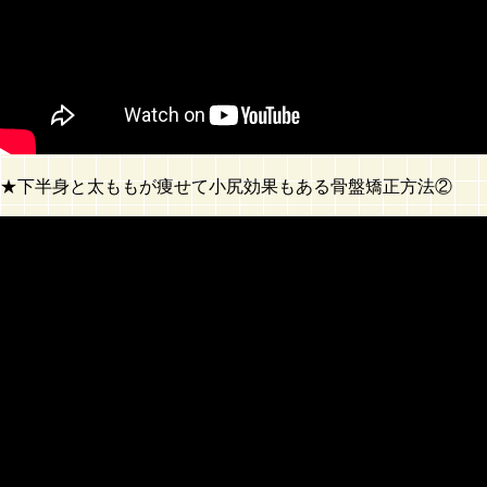
★下半身と太ももが痩せて小尻効果もある骨盤矯正方法②