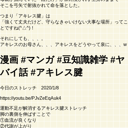
そこを弓矢で射抜かれて命を落とした。
つまり「アキレス腱」は
「強くて丈夫だけど、守らなきゃいけない大事な場所」ってこ
とですね(^△^)！
それにしても、、、。
アキレスのお母さん、、、アキレスをどうやって泉に、、、w
漫画 #マンガ #豆知識雑学 #ヤ
バイ話 #アキレス腱
今日のストレッチ 2020/1/8
https://youtu.be/PJvZeEqAuk4
運動不足が解消するアキレス腱ストレッチ
脚の裏側を伸ばすことで
①血流が良くなり
②代謝が上がり