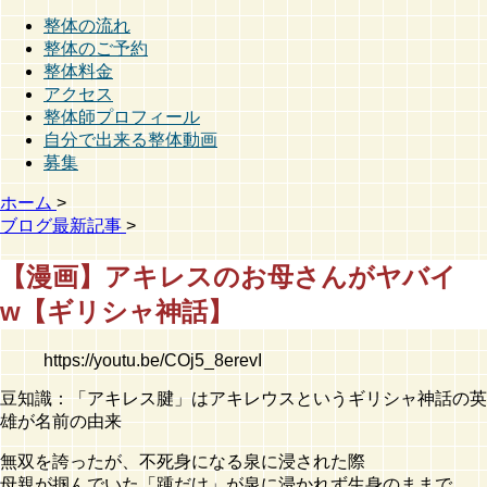
整体の流れ
整体のご予約
整体料金
アクセス
整体師プロフィール
自分で出来る整体動画
募集
ホーム
>
ブログ最新記事
>
【漫画】アキレスのお母さんがヤバイ
w【ギリシャ神話】
https://youtu.be/COj5_8erevI
豆知識：「アキレス腱」はアキレウスというギリシャ神話の英
雄が名前の由来
無双を誇ったが、不死身になる泉に浸された際
母親が掴んでいた「踵だけ」が泉に浸かれず生身のままで