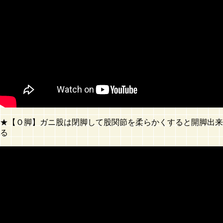
★【Ｏ脚】ガニ股は閉脚して股関節を柔らかくすると開脚出来
る