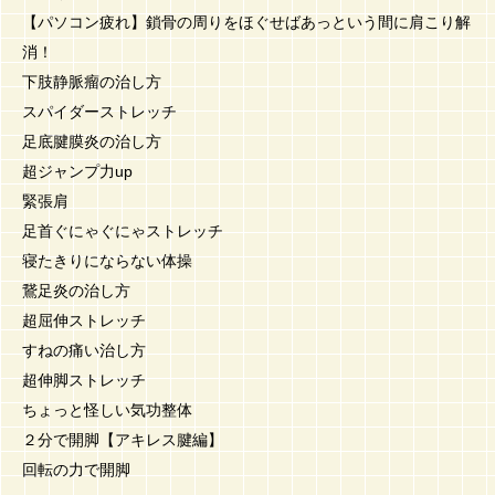
【パソコン疲れ】鎖骨の周りをほぐせばあっという間に肩こり解
消！
下肢静脈瘤の治し方
スパイダーストレッチ
足底腱膜炎の治し方
超ジャンプ力up
緊張肩
足首ぐにゃぐにゃストレッチ
寝たきりにならない体操
鵞足炎の治し方
超屈伸ストレッチ
すねの痛い治し方
超伸脚ストレッチ
ちょっと怪しい気功整体
２分で開脚【アキレス腱編】
回転の力で開脚