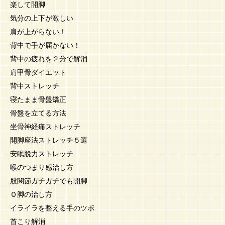
楽して開脚
気分の上下が激しい
肩が上がらない！
背中で手が届かない！
背中の疲れを２分で解消
肩甲骨ダイエット
背中ストレッチ
寝たまま骨盤矯正
骨盤を立てる方法
坐骨神経痛ストレッチ
開脚座法ストレッチ５選
安眠脱力ストレッチ
喉のつまり感治し方
股関節ガチガチでも開脚
Ｏ脚の治し方
イライラを整える手のツボ
首こり解消