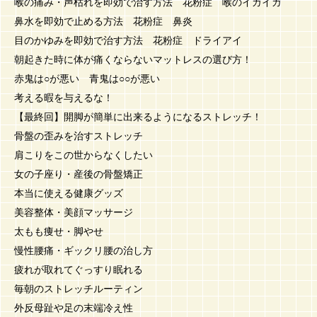
喉の痛み・声枯れを即効で治す方法 花粉症 喉のイガイガ
鼻水を即効で止める方法 花粉症 鼻炎
目のかゆみを即効で治す方法 花粉症 ドライアイ
朝起きた時に体が痛くならないマットレスの選び方！
赤鬼は○が悪い 青鬼は○○が悪い
考える暇を与えるな！
【最終回】開脚が簡単に出来るようになるストレッチ！
骨盤の歪みを治すストレッチ
肩こりをこの世からなくしたい
女の子座り・産後の骨盤矯正
本当に使える健康グッズ
美容整体・美顔マッサージ
太もも痩せ・脚やせ
慢性腰痛・ギックリ腰の治し方
疲れが取れてぐっすり眠れる
毎朝のストレッチルーティン
外反母趾や足の末端冷え性