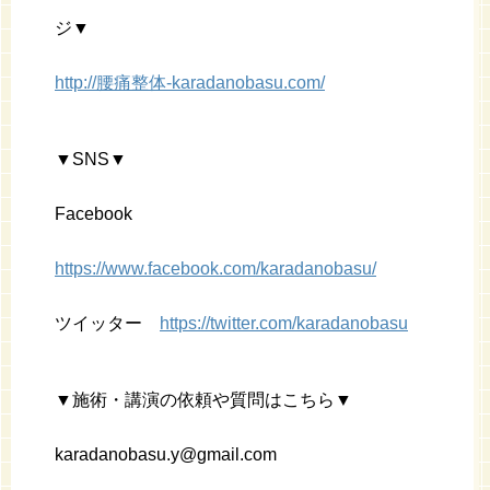
ジ▼
http://腰痛整体-karadanobasu.com/
▼SNS▼
Facebook
https://www.facebook.com/karadanobasu/
ツイッター
https://twitter.com/karadanobasu
▼施術・講演の依頼や質問はこちら▼
karadanobasu.y@gmail.com