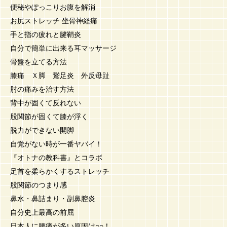
便秘やぽっこりお腹を解消
お尻ストレッチ 坐骨神経痛
手と指の疲れと腱鞘炎
自分で簡単に出来る耳マッサージ
骨盤を立てる方法
膝痛 Ｘ脚 鵞足炎 外反母趾
肘の痛みを治す方法
背中が固くて反れない
股関節が固くて膝が浮く
脱力ができない開脚
自覚がない時が一番ヤバイ！
『オトナの教科書』とコラボ
足首を柔らかくするストレッチ
股関節のつまり感
鼻水・鼻詰まり・副鼻腔炎
自分史上最高の前屈
日本人に腰痛が多い原因は○○！