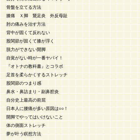
骨盤を立てる方法
膝痛 Ｘ脚 鵞足炎 外反母趾
肘の痛みを治す方法
背中が固くて反れない
股関節が固くて膝が浮く
脱力ができない開脚
自覚がない時が一番ヤバイ！
『オトナの教科書』とコラボ
足首を柔らかくするストレッチ
股関節のつまり感
鼻水・鼻詰まり・副鼻腔炎
自分史上最高の前屈
日本人に腰痛が多い原因は○○！
開脚でやってはいけないこと
体の側面ストレッチ
夢が叶う瞑想方法