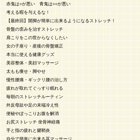
赤鬼は○が悪い 青鬼は○○が悪い
考える暇を与えるな！
【最終回】開脚が簡単に出来るようになるストレッチ！
骨盤の歪みを治すストレッチ
肩こりをこの世からなくしたい
女の子座り・産後の骨盤矯正
本当に使える健康グッズ
美容整体・美顔マッサージ
太もも痩せ・脚やせ
慢性腰痛・ギックリ腰の治し方
疲れが取れてぐっすり眠れる
毎朝のストレッチルーティン
外反母趾や足の末端冷え性
便秘やぽっこりお腹を解消
お尻ストレッチ 坐骨神経痛
手と指の疲れと腱鞘炎
自分で簡単に出来る耳マッサージ