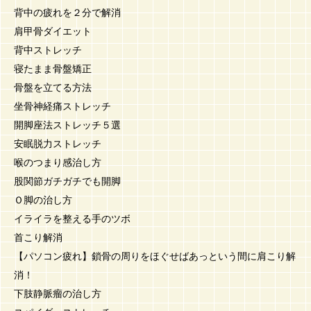
背中の疲れを２分で解消
肩甲骨ダイエット
背中ストレッチ
寝たまま骨盤矯正
骨盤を立てる方法
坐骨神経痛ストレッチ
開脚座法ストレッチ５選
安眠脱力ストレッチ
喉のつまり感治し方
股関節ガチガチでも開脚
Ｏ脚の治し方
イライラを整える手のツボ
首こり解消
【パソコン疲れ】鎖骨の周りをほぐせばあっという間に肩こり解
消！
下肢静脈瘤の治し方