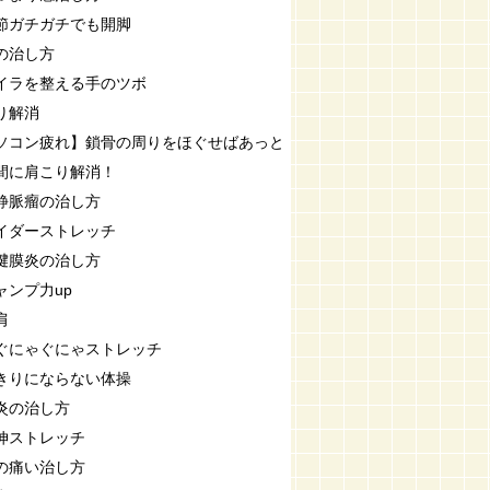
節ガチガチでも開脚
の治し方
イラを整える手のツボ
り解消
ソコン疲れ】鎖骨の周りをほぐせばあっと
間に肩こり解消！
静脈瘤の治し方
イダーストレッチ
腱膜炎の治し方
ャンプ力up
肩
ぐにゃぐにゃストレッチ
きりにならない体操
炎の治し方
伸ストレッチ
の痛い治し方