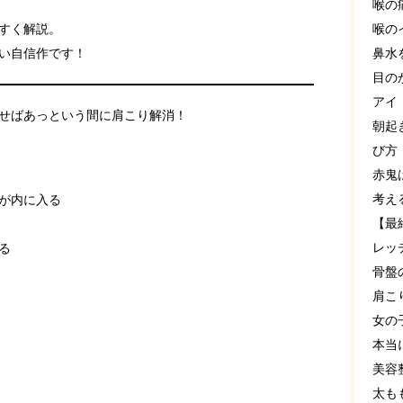
喉の
すく解説。
喉の
い自信作です！
鼻水
目の
アイ
せばあっという間に肩こり解消！
朝起
び方
赤鬼
考え
が内に入る
【最
レッ
る
骨盤
肩こ
女の
本当
美容
太も