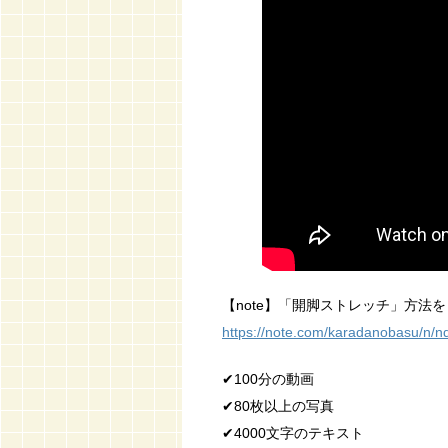
【note】「開脚ストレッチ」方法
https://note.com/karadanobasu/n/
✔︎100分の動画
✔︎80枚以上の写真
✔︎4000文字のテキスト