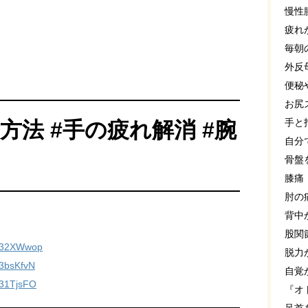
慢性
疲れ
毎朝
外反
便秘
お尻
手と
方法 #手の疲れ解消 #腕
自分
骨盤
膝痛
肘の
背中
股関
o/32XWwop
脱力
/3bsKfvN
自覚
/31TjsFO
『オ