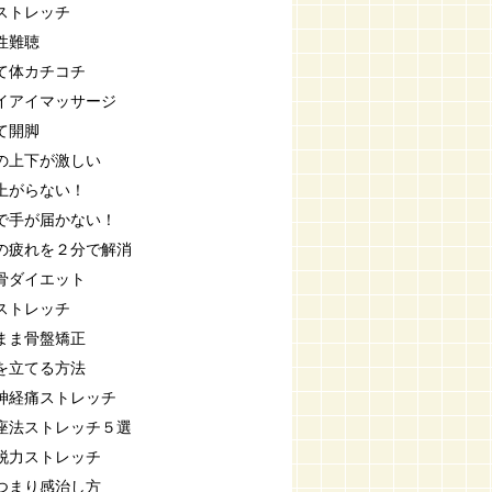
ストレッチ
性難聴
て体カチコチ
イアイマッサージ
て開脚
の上下が激しい
上がらない！
で手が届かない！
の疲れを２分で解消
骨ダイエット
ストレッチ
まま骨盤矯正
を立てる方法
神経痛ストレッチ
座法ストレッチ５選
脱力ストレッチ
つまり感治し方