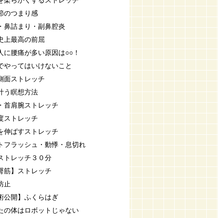
を柔らかくするストレッチ
節のつまり感
・鼻詰まり・副鼻腔炎
史上最高の前屈
人に腰痛が多い原因は○○！
でやってはいけないこと
側面ストレッチ
叶う瞑想方法
・首肩腕ストレッチ
度ストレッチ
を伸ばすストレッチ
トフラッシュ・動悸・息切れ
ストレッチ３０分
臀筋】ストレッチ
防止
術公開】ふくらはぎ
たの体はロボットじゃない