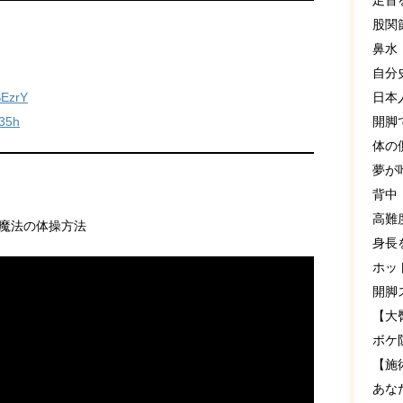
足首
股関
鼻水
自分
日本
SEzrY
開脚
X35h
体の
夢が
背中
高難
魔法の体操方法
身長
ホッ
開脚
【大
ボケ
【施
あな