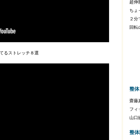
超伸
ちょ
２分
回転
てるストレッチ８選
整体
齋藤
フィ
山口
整体