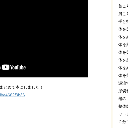
首こ
肩こ
手と
体を
体を
体を
体を
体を
体を
体を
逆流
をまとめて本にしました！
尿切
ndbe4662f3b36
器の
整体
ット
２分