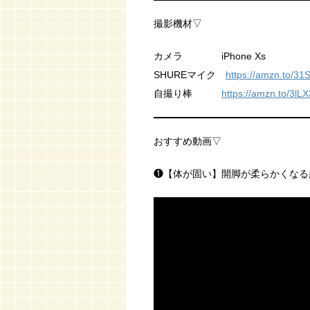
撮影機材▽
カメラ iPhone Xs
SHUREマイク
https://amzn.to/31
自撮り棒
https://amzn.to/3lL
おすすめ動画▽
❶【体が固い】開脚が柔らかくなる