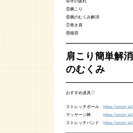
④手の疲れ
⑤腕こり
⑥腕のむくみ解消
⑦巻き肩
⑧猫背
肩こり簡単解消
のむくみ
おすすめ道具▽
ストレッチポール
https://amzn.t
マッサージ棒
https://amzn.to
ストレッチバンド
https://amzn.to