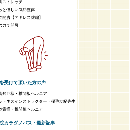
脚ストレッチ
っと怪しい気功整体
で開脚【アキレス腱編】
の力で開脚
を受けて頂いた方の声
真知亜様・椎間板ヘルニア
ットネスインストラクター・稲毛友紀先生
紗貴様・椎間板ヘルニア
院カラダノバス・最新記事