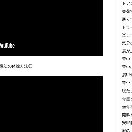
ドア
突発
寒く
ドラ
楽し
気分
肩が
背中
魔法の体操方法②
背中
肩甲
背中
寝た
骨盤
坐骨
開脚
安眠
喉の