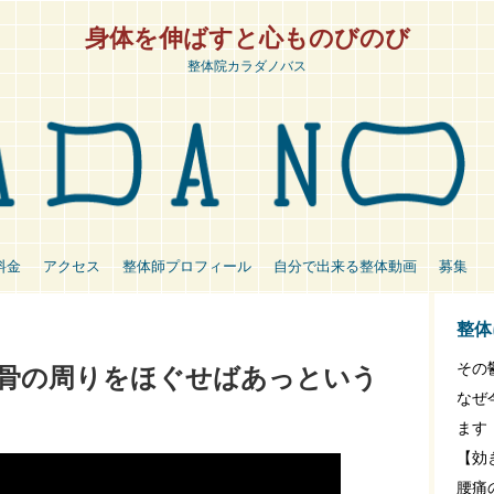
身体を伸ばすと心ものびのび
整体院カラダノバス
料金
アクセス
整体師プロフィール
自分で出来る整体動画
募集
整体
その
骨の周りをほぐせばあっという
なぜ
ます
【効
腰痛の