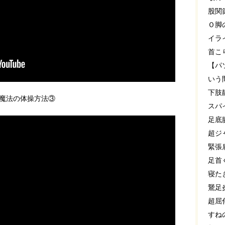
股関
Ｏ脚
イラ
首こ
【パ
いう
下肢
魔法の体操方法③
スパ
足底
超ジ
緊張
足首
寝た
鵞足
超屈
すね