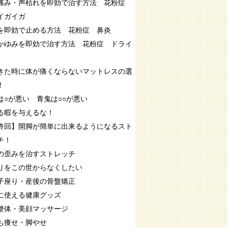
痛み・声枯れを即効で治す方法 花粉症
イガイガ
を即効で止める方法 花粉症 鼻炎
かゆみを即効で治す方法 花粉症 ドライ
きた時に体が痛くならないマットレスの選
！
は○が悪い 青鬼は○○が悪い
る暇を与えるな！
終回】開脚が簡単に出来るようになるスト
チ！
の歪みを治すストレッチ
りをこの世からなくしたい
子座り・産後の骨盤矯正
に使える健康グッズ
整体・美顔マッサージ
も痩せ・脚やせ