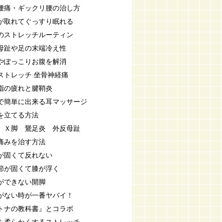
腰痛・ギックリ腰の治し方
が取れてぐっすり眠れる
のストレッチルーティン
母趾や足の末端冷え性
やぽっこりお腹を解消
ストレッチ 坐骨神経痛
指の疲れと腱鞘炎
で簡単に出来る耳マッサージ
を立てる方法
 Ｘ脚 鵞足炎 外反母趾
痛みを治す方法
が固くて反れない
節が固くて膝が浮く
ができない開脚
がない時が一番ヤバイ！
トナの教科書』とコラボ