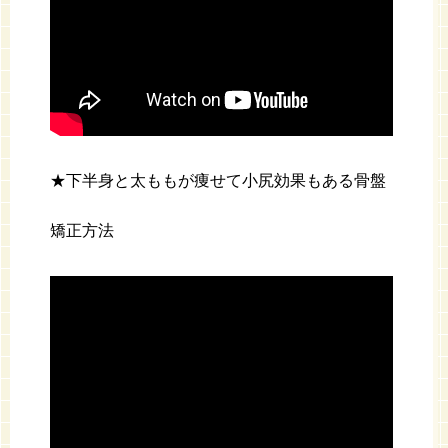
★下半身と太ももが痩せて小尻効果もある骨盤
矯正方法