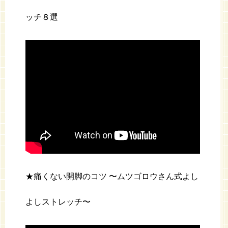
ッチ８選
★痛くない開脚のコツ 〜ムツゴロウさん式よし
よしストレッチ〜