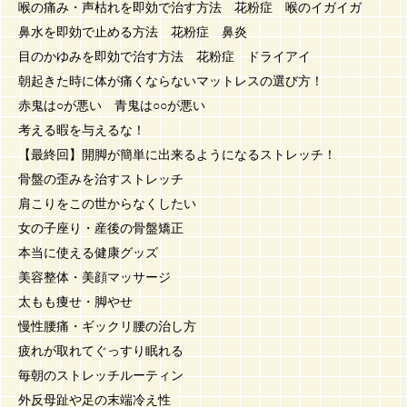
喉の痛み・声枯れを即効で治す方法 花粉症 喉のイガイガ
鼻水を即効で止める方法 花粉症 鼻炎
目のかゆみを即効で治す方法 花粉症 ドライアイ
朝起きた時に体が痛くならないマットレスの選び方！
赤鬼は○が悪い 青鬼は○○が悪い
考える暇を与えるな！
【最終回】開脚が簡単に出来るようになるストレッチ！
骨盤の歪みを治すストレッチ
肩こりをこの世からなくしたい
女の子座り・産後の骨盤矯正
本当に使える健康グッズ
美容整体・美顔マッサージ
太もも痩せ・脚やせ
慢性腰痛・ギックリ腰の治し方
疲れが取れてぐっすり眠れる
毎朝のストレッチルーティン
外反母趾や足の末端冷え性