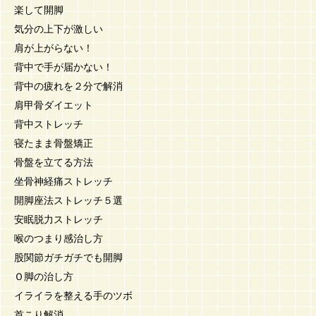
楽して開脚
気分の上下が激しい
肩が上がらない！
背中で手が届かない！
背中の疲れを２分で解消
肩甲骨ダイエット
背中ストレッチ
寝たまま骨盤矯正
骨盤を立てる方法
坐骨神経痛ストレッチ
開脚座法ストレッチ５選
安眠脱力ストレッチ
喉のつまり感治し方
股関節ガチガチでも開脚
Ｏ脚の治し方
イライラを整える手のツボ
首こり解消