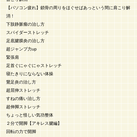
【パソコン疲れ】鎖骨の周りをほぐせばあっという間に肩こり解
消！
下肢静脈瘤の治し方
スパイダーストレッチ
足底腱膜炎の治し方
超ジャンプ力up
緊張肩
足首ぐにゃぐにゃストレッチ
寝たきりにならない体操
鵞足炎の治し方
超屈伸ストレッチ
すねの痛い治し方
超伸脚ストレッチ
ちょっと怪しい気功整体
２分で開脚【アキレス腱編】
回転の力で開脚