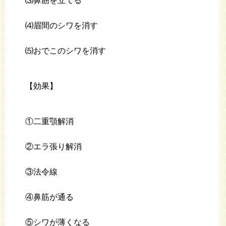
⑶鼻筋を立てる
⑷眉間のシワを消す
⑸おでこのシワを消す
【効果】
①二重顎解消
②エラ張り解消
③法令線
④鼻筋が通る
⑤シワが薄くなる