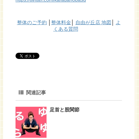
整体のご予約
│
整体料金
│
自由が丘店 地図
│
よ
くある質問
関連記事
足首と股関節