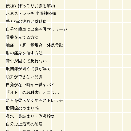
便秘やぽっこりお腹を解消
お尻ストレッチ 坐骨神経痛
手と指の疲れと腱鞘炎
自分で簡単に出来る耳マッサージ
骨盤を立てる方法
膝痛 Ｘ脚 鵞足炎 外反母趾
肘の痛みを治す方法
背中が固くて反れない
股関節が固くて膝が浮く
脱力ができない開脚
自覚がない時が一番ヤバイ！
『オトナの教科書』とコラボ
足首を柔らかくするストレッチ
股関節のつまり感
鼻水・鼻詰まり・副鼻腔炎
自分史上最高の前屈