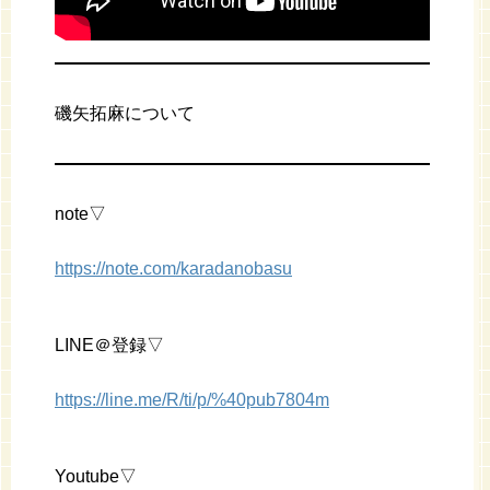
磯矢拓麻について
note▽
https://note.com/karadanobasu
LINE＠登録▽
https://line.me/R/ti/p/%40pub7804m
Youtube▽