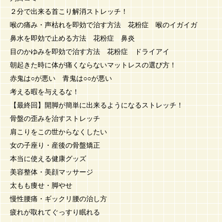
２分で出来る首こり解消ストレッチ！
喉の痛み・声枯れを即効で治す方法 花粉症 喉のイガイガ
鼻水を即効で止める方法 花粉症 鼻炎
目のかゆみを即効で治す方法 花粉症 ドライアイ
朝起きた時に体が痛くならないマットレスの選び方！
赤鬼は○が悪い 青鬼は○○が悪い
考える暇を与えるな！
【最終回】開脚が簡単に出来るようになるストレッチ！
骨盤の歪みを治すストレッチ
肩こりをこの世からなくしたい
女の子座り・産後の骨盤矯正
本当に使える健康グッズ
美容整体・美顔マッサージ
太もも痩せ・脚やせ
慢性腰痛・ギックリ腰の治し方
疲れが取れてぐっすり眠れる