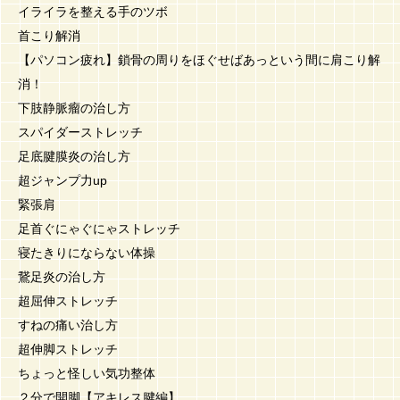
イライラを整える手のツボ
首こり解消
【パソコン疲れ】鎖骨の周りをほぐせばあっという間に肩こり解
消！
下肢静脈瘤の治し方
スパイダーストレッチ
足底腱膜炎の治し方
超ジャンプ力up
緊張肩
足首ぐにゃぐにゃストレッチ
寝たきりにならない体操
鵞足炎の治し方
超屈伸ストレッチ
すねの痛い治し方
超伸脚ストレッチ
ちょっと怪しい気功整体
２分で開脚【アキレス腱編】