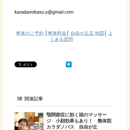
karadanobasu.y@gmail.com
整体のご予約
│
整体料金
│
自由が丘店 地図
│
よ
くある質問
関連記事
顎関節症に効く頭のマッサー
ジ 小顔効果もあり！ 整体院
カラダノバス 自由が丘