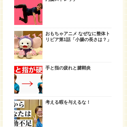
おもちゃアニメ なぜなに整体ト
リビア第1話「小腸の長さは？」
手と指の疲れと腱鞘炎
考える暇を与えるな！