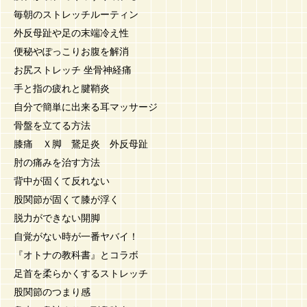
毎朝のストレッチルーティン
外反母趾や足の末端冷え性
便秘やぽっこりお腹を解消
お尻ストレッチ 坐骨神経痛
手と指の疲れと腱鞘炎
自分で簡単に出来る耳マッサージ
骨盤を立てる方法
膝痛 Ｘ脚 鵞足炎 外反母趾
肘の痛みを治す方法
背中が固くて反れない
股関節が固くて膝が浮く
脱力ができない開脚
自覚がない時が一番ヤバイ！
『オトナの教科書』とコラボ
足首を柔らかくするストレッチ
股関節のつまり感