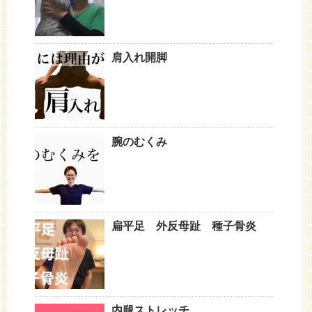
肩入れ開脚
腕のむくみ
扁平足 外反母趾 種子骨炎
内腿ストレッチ