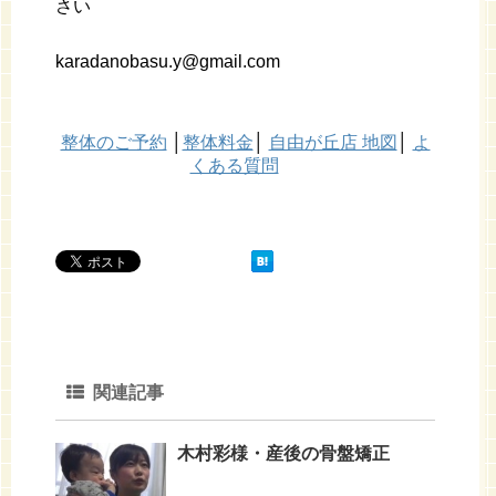
さい
karadanobasu.y@gmail.com
整体のご予約
│
整体料金
│
自由が丘店 地図
│
よ
くある質問
関連記事
木村彩様・産後の骨盤矯正