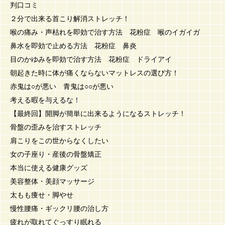
判口コミ
２分で出来る首こり解消ストレッチ！
喉の痛み・声枯れを即効で治す方法 花粉症 喉のイガイガ
鼻水を即効で止める方法 花粉症 鼻炎
目のかゆみを即効で治す方法 花粉症 ドライアイ
朝起きた時に体が痛くならないマットレスの選び方！
赤鬼は○が悪い 青鬼は○○が悪い
考える暇を与えるな！
【最終回】開脚が簡単に出来るようになるストレッチ！
骨盤の歪みを治すストレッチ
肩こりをこの世からなくしたい
女の子座り・産後の骨盤矯正
本当に使える健康グッズ
美容整体・美顔マッサージ
太もも痩せ・脚やせ
慢性腰痛・ギックリ腰の治し方
疲れが取れてぐっすり眠れる