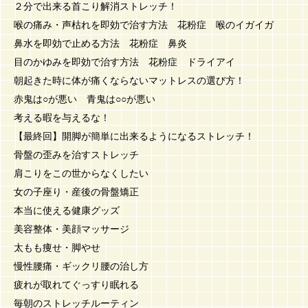
２分で出来る首こり解消ストレッチ！
喉の痛み・声枯れを即効で治す方法 花粉症 喉のイガイガ
鼻水を即効で止める方法 花粉症 鼻炎
目のかゆみを即効で治す方法 花粉症 ドライアイ
朝起きた時に体が痛くならないマットレスの選び方！
赤鬼は○が悪い 青鬼は○○が悪い
考える暇を与えるな！
【最終回】開脚が簡単に出来るようになるストレッチ！
骨盤の歪みを治すストレッチ
肩こりをこの世からなくしたい
女の子座り・産後の骨盤矯正
本当に使える健康グッズ
美容整体・美顔マッサージ
太もも痩せ・脚やせ
慢性腰痛・ギックリ腰の治し方
疲れが取れてぐっすり眠れる
毎朝のストレッチルーティン