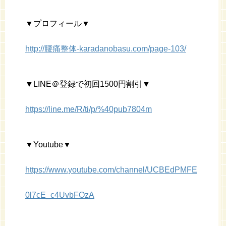
▼プロフィール▼
http://腰痛整体-karadanobasu.com/page-103/
▼LINE＠登録で初回1500円割引▼
https://line.me/R/ti/p/%40pub7804m
▼Youtube▼
https://www.youtube.com/channel/UCBEdPMFE
0l7cE_c4UvbFOzA