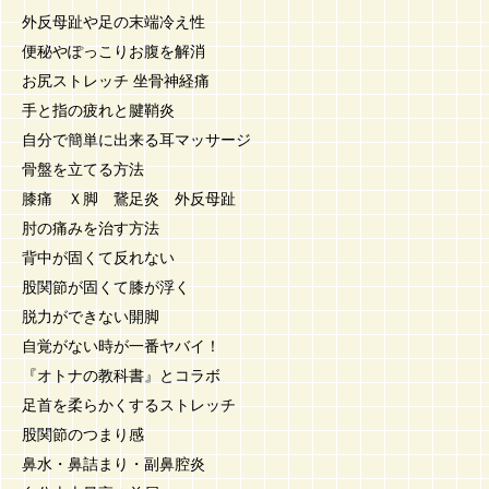
外反母趾や足の末端冷え性
便秘やぽっこりお腹を解消
お尻ストレッチ 坐骨神経痛
手と指の疲れと腱鞘炎
自分で簡単に出来る耳マッサージ
骨盤を立てる方法
膝痛 Ｘ脚 鵞足炎 外反母趾
肘の痛みを治す方法
背中が固くて反れない
股関節が固くて膝が浮く
脱力ができない開脚
自覚がない時が一番ヤバイ！
『オトナの教科書』とコラボ
足首を柔らかくするストレッチ
股関節のつまり感
鼻水・鼻詰まり・副鼻腔炎