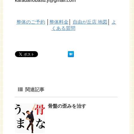
karadanobasu.y@gmail.com
整体のご予約
│
整体料金
│
自由が丘店 地図
│
よ
くある質問
関連記事
骨盤の歪みを治す