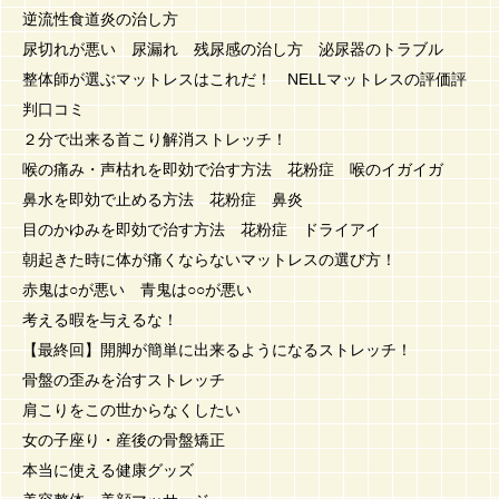
逆流性食道炎の治し方
尿切れが悪い 尿漏れ 残尿感の治し方 泌尿器のトラブル
整体師が選ぶマットレスはこれだ！ NELLマットレスの評価評
判口コミ
２分で出来る首こり解消ストレッチ！
喉の痛み・声枯れを即効で治す方法 花粉症 喉のイガイガ
鼻水を即効で止める方法 花粉症 鼻炎
目のかゆみを即効で治す方法 花粉症 ドライアイ
朝起きた時に体が痛くならないマットレスの選び方！
赤鬼は○が悪い 青鬼は○○が悪い
考える暇を与えるな！
【最終回】開脚が簡単に出来るようになるストレッチ！
骨盤の歪みを治すストレッチ
肩こりをこの世からなくしたい
女の子座り・産後の骨盤矯正
本当に使える健康グッズ