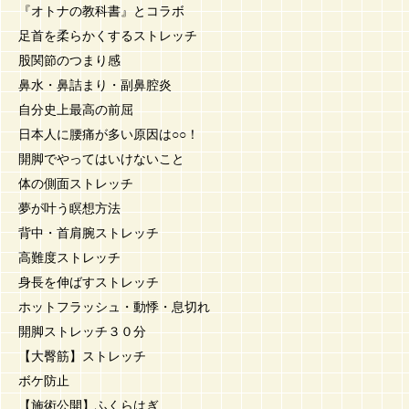
『オトナの教科書』とコラボ
足首を柔らかくするストレッチ
股関節のつまり感
鼻水・鼻詰まり・副鼻腔炎
自分史上最高の前屈
日本人に腰痛が多い原因は○○！
開脚でやってはいけないこと
体の側面ストレッチ
夢が叶う瞑想方法
背中・首肩腕ストレッチ
高難度ストレッチ
身長を伸ばすストレッチ
ホットフラッシュ・動悸・息切れ
開脚ストレッチ３０分
【大臀筋】ストレッチ
ボケ防止
【施術公開】ふくらはぎ