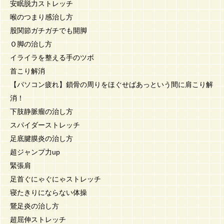
安眠脱力ストレッチ
喉のつまり感治し方
股関節ガチガチでも開脚
Ｏ脚の治し方
イライラを整える手のツボ
首こり解消
【パソコン疲れ】鎖骨の周りをほぐせばあっという間に肩こり解
消！
下肢静脈瘤の治し方
スパイダーストレッチ
足底腱膜炎の治し方
超ジャンプ力up
緊張肩
足首ぐにゃぐにゃストレッチ
寝たきりにならない体操
鵞足炎の治し方
超屈伸ストレッチ