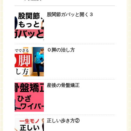
股関節ガバッと開く３
Ｏ脚の治し方
産後の骨盤矯正
正しい歩き方②