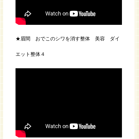
★眉間 おでこのシワを消す整体 美容 ダイ
エット整体４