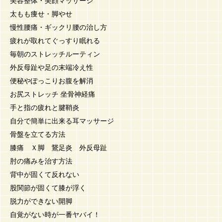
美容整体・美顔マッサージ
太もも痩せ・脚やせ
慢性腰痛・ギックリ腰の治し方
疲れが取れてぐっすり眠れる
毎朝のストレッチルーティン
外反母趾や足の末端冷え性
便秘やぽっこりお腹を解消
お尻ストレッチ 坐骨神経痛
手と指の疲れと腱鞘炎
自分で簡単に出来る耳マッサージ
骨盤を立てる方法
膝痛 Ｘ脚 鵞足炎 外反母趾
肘の痛みを治す方法
背中が固くて反れない
股関節が固くて膝が浮く
脱力ができない開脚
自覚がない時が一番ヤバイ！