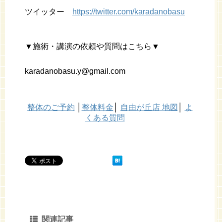
ツイッター
https://twitter.com/karadanobasu
▼施術・講演の依頼や質問はこちら▼
karadanobasu.y@gmail.com
整体のご予約
│
整体料金
│
自由が丘店 地図
│
よ
くある質問
関連記事