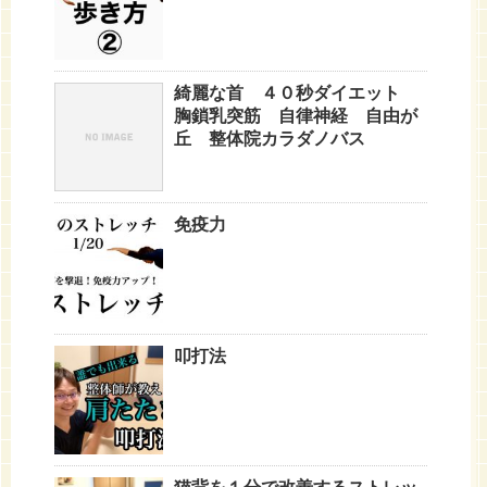
綺麗な首 ４０秒ダイエット
胸鎖乳突筋 自律神経 自由が
丘 整体院カラダノバス
免疫力
叩打法