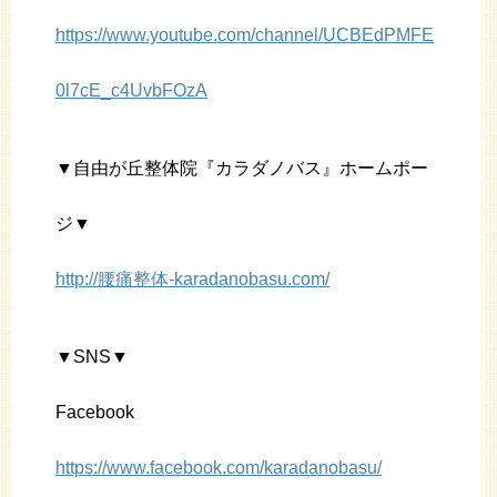
https://www.youtube.com/channel/UCBEdPMFE
0l7cE_c4UvbFOzA
▼自由が丘整体院『カラダノバス』ホームポー
ジ▼
http://腰痛整体-karadanobasu.com/
▼SNS▼
Facebook
https://www.facebook.com/karadanobasu/