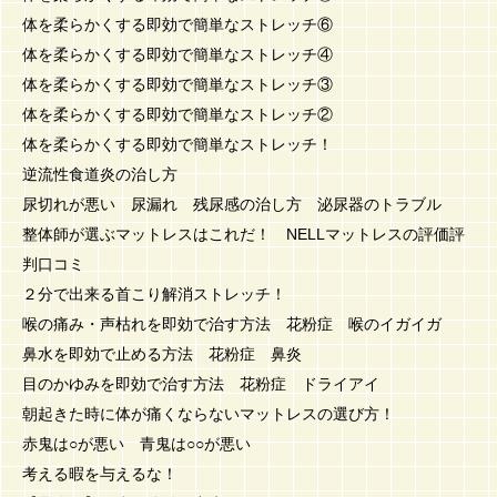
体を柔らかくする即効で簡単なストレッチ⑥
体を柔らかくする即効で簡単なストレッチ④
体を柔らかくする即効で簡単なストレッチ③
体を柔らかくする即効で簡単なストレッチ②
体を柔らかくする即効で簡単なストレッチ！
逆流性食道炎の治し方
尿切れが悪い 尿漏れ 残尿感の治し方 泌尿器のトラブル
整体師が選ぶマットレスはこれだ！ NELLマットレスの評価評
判口コミ
２分で出来る首こり解消ストレッチ！
喉の痛み・声枯れを即効で治す方法 花粉症 喉のイガイガ
鼻水を即効で止める方法 花粉症 鼻炎
目のかゆみを即効で治す方法 花粉症 ドライアイ
朝起きた時に体が痛くならないマットレスの選び方！
赤鬼は○が悪い 青鬼は○○が悪い
考える暇を与えるな！