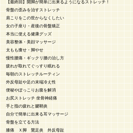
【最終回】開脚が簡単に出来るようになるストレッチ！
骨盤の歪みを治すストレッチ
肩こりをこの世からなくしたい
女の子座り・産後の骨盤矯正
本当に使える健康グッズ
美容整体・美顔マッサージ
太もも痩せ・脚やせ
慢性腰痛・ギックリ腰の治し方
疲れが取れてぐっすり眠れる
毎朝のストレッチルーティン
外反母趾や足の末端冷え性
便秘やぽっこりお腹を解消
お尻ストレッチ 坐骨神経痛
手と指の疲れと腱鞘炎
自分で簡単に出来る耳マッサージ
骨盤を立てる方法
膝痛 Ｘ脚 鵞足炎 外反母趾