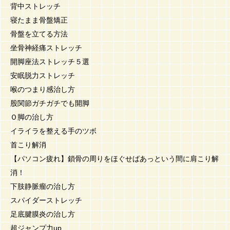
背中ストレッチ
寝たまま骨盤矯正
骨盤を立てる方法
坐骨神経痛ストレッチ
開脚座法ストレッチ５選
安眠脱力ストレッチ
喉のつまり感治し方
股関節ガチガチでも開脚
Ｏ脚の治し方
イライラを整える手のツボ
首こり解消
【パソコン疲れ】鎖骨の周りをほぐせばあっという間に肩こり解
消！
下肢静脈瘤の治し方
スパイダーストレッチ
足底腱膜炎の治し方
超ジャンプ力up