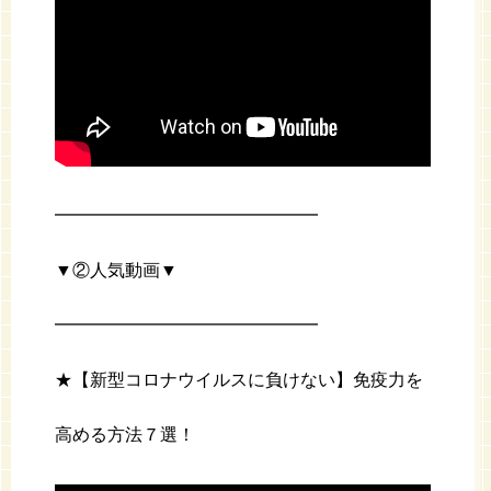
━━━━━━━━━━━━━━━
▼②人気動画▼
━━━━━━━━━━━━━━━
★【新型コロナウイルスに負けない】免疫力を
高める方法７選！