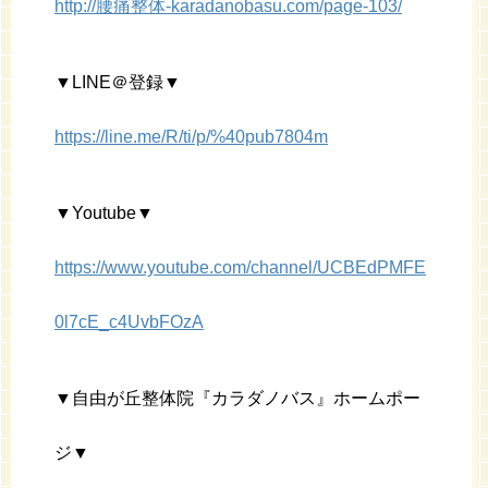
http://腰痛整体-karadanobasu.com/page-103/
▼LINE＠登録▼
https://line.me/R/ti/p/%40pub7804m
▼Youtube▼
https://www.youtube.com/channel/UCBEdPMFE
0l7cE_c4UvbFOzA
▼自由が丘整体院『カラダノバス』ホームポー
ジ▼