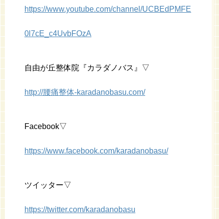
https://www.youtube.com/channel/UCBEdPMFE
0l7cE_c4UvbFOzA
自由が丘整体院『カラダノバス』▽
http://腰痛整体-karadanobasu.com/
Facebook▽
https://www.facebook.com/karadanobasu/
ツイッター▽
https://twitter.com/karadanobasu