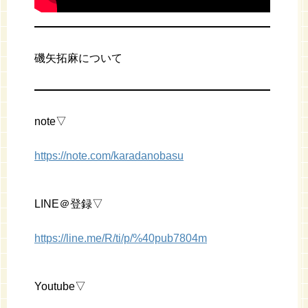
磯矢拓麻について
note▽
https://note.com/karadanobasu
LINE＠登録▽
https://line.me/R/ti/p/%40pub7804m
Youtube▽