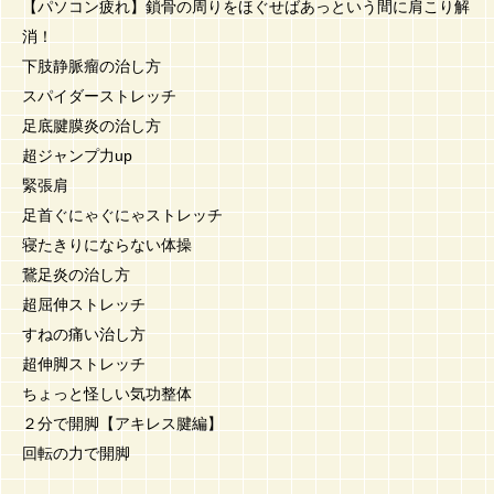
【パソコン疲れ】鎖骨の周りをほぐせばあっという間に肩こり解
消！
下肢静脈瘤の治し方
スパイダーストレッチ
足底腱膜炎の治し方
超ジャンプ力up
緊張肩
足首ぐにゃぐにゃストレッチ
寝たきりにならない体操
鵞足炎の治し方
超屈伸ストレッチ
すねの痛い治し方
超伸脚ストレッチ
ちょっと怪しい気功整体
２分で開脚【アキレス腱編】
回転の力で開脚