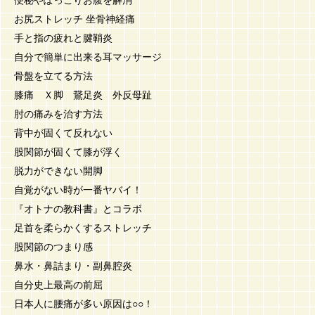
便秘やぽっこりお腹を解消
お尻ストレッチ 坐骨神経痛
手と指の疲れと腱鞘炎
自分で簡単に出来る耳マッサージ
骨盤を立てる方法
膝痛 Ｘ脚 鵞足炎 外反母趾
肘の痛みを治す方法
背中が固くて反れない
股関節が固くて膝が浮く
脱力ができない開脚
自覚がない時が一番ヤバイ！
『オトナの教科書』とコラボ
足首を柔らかくするストレッチ
股関節のつまり感
鼻水・鼻詰まり・副鼻腔炎
自分史上最高の前屈
日本人に腰痛が多い原因は○○！