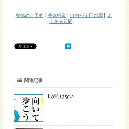
整体のご予約
│
整体料金
│
自由が丘店 地図
│
よ
くある質問
関連記事
上が向けない