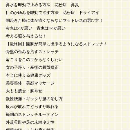
鼻水を即効で止める方法 花粉症 鼻炎
目のかゆみを即効で治す方法 花粉症 ドライアイ
朝起きた時に体が痛くならないマットレスの選び方！
赤鬼は○が悪い 青鬼は○○が悪い
考える暇を与えるな！
【最終回】開脚が簡単に出来るようになるストレッチ！
骨盤の歪みを治すストレッチ
肩こりをこの世からなくしたい
女の子座り・産後の骨盤矯正
本当に使える健康グッズ
美容整体・美顔マッサージ
太もも痩せ・脚やせ
慢性腰痛・ギックリ腰の治し方
疲れが取れてぐっすり眠れる
毎朝のストレッチルーティン
外反母趾や足の末端冷え性