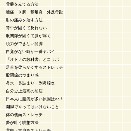
骨盤を立てる方法
膝痛 Ｘ脚 鵞足炎 外反母趾
肘の痛みを治す方法
背中が固くて反れない
股関節が固くて膝が浮く
脱力ができない開脚
自覚がない時が一番ヤバイ！
『オトナの教科書』とコラボ
足首を柔らかくするストレッチ
股関節のつまり感
鼻水・鼻詰まり・副鼻腔炎
自分史上最高の前屈
日本人に腰痛が多い原因は○○！
開脚でやってはいけないこと
体の側面ストレッチ
夢が叶う瞑想方法
背中・首肩腕ストレッチ