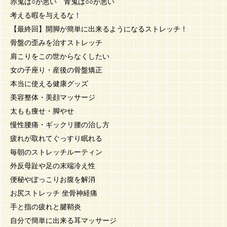
赤鬼は○が悪い 青鬼は○○が悪い
考える暇を与えるな！
【最終回】開脚が簡単に出来るようになるストレッチ！
骨盤の歪みを治すストレッチ
肩こりをこの世からなくしたい
女の子座り・産後の骨盤矯正
本当に使える健康グッズ
美容整体・美顔マッサージ
太もも痩せ・脚やせ
慢性腰痛・ギックリ腰の治し方
疲れが取れてぐっすり眠れる
毎朝のストレッチルーティン
外反母趾や足の末端冷え性
便秘やぽっこりお腹を解消
お尻ストレッチ 坐骨神経痛
手と指の疲れと腱鞘炎
自分で簡単に出来る耳マッサージ