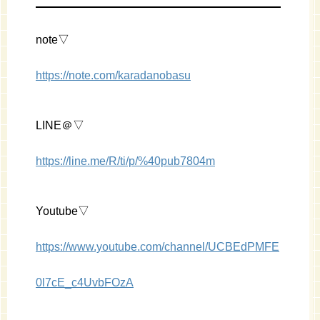
note▽
https://note.com/karadanobasu
LINE＠▽
https://line.me/R/ti/p/%40pub7804m
Youtube▽
https://www.youtube.com/channel/UCBEdPMFE
0l7cE_c4UvbFOzA