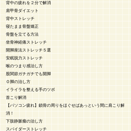
背中の疲れを２分で解消
肩甲骨ダイエット
背中ストレッチ
寝たまま骨盤矯正
骨盤を立てる方法
坐骨神経痛ストレッチ
開脚座法ストレッチ５選
安眠脱力ストレッチ
喉のつまり感治し方
股関節ガチガチでも開脚
Ｏ脚の治し方
イライラを整える手のツボ
首こり解消
【パソコン疲れ】鎖骨の周りをほぐせばあっという間に肩こり解
消！
下肢静脈瘤の治し方
スパイダーストレッチ