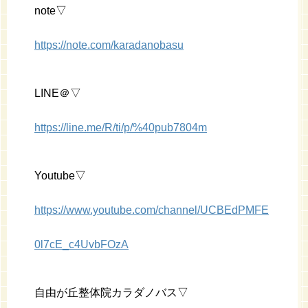
note▽
https://note.com/karadanobasu
LINE＠▽
https://line.me/R/ti/p/%40pub7804m
Youtube▽
https://www.youtube.com/channel/UCBEdPMFE
0l7cE_c4UvbFOzA
自由が丘整体院カラダノバス▽