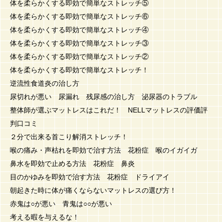
体を柔らかくする即効で簡単なストレッチ⑤
体を柔らかくする即効で簡単なストレッチ⑥
体を柔らかくする即効で簡単なストレッチ④
体を柔らかくする即効で簡単なストレッチ③
体を柔らかくする即効で簡単なストレッチ②
体を柔らかくする即効で簡単なストレッチ！
逆流性食道炎の治し方
尿切れが悪い 尿漏れ 残尿感の治し方 泌尿器のトラブル
整体師が選ぶマットレスはこれだ！ NELLマットレスの評価評
判口コミ
２分で出来る首こり解消ストレッチ！
喉の痛み・声枯れを即効で治す方法 花粉症 喉のイガイガ
鼻水を即効で止める方法 花粉症 鼻炎
目のかゆみを即効で治す方法 花粉症 ドライアイ
朝起きた時に体が痛くならないマットレスの選び方！
赤鬼は○が悪い 青鬼は○○が悪い
考える暇を与えるな！