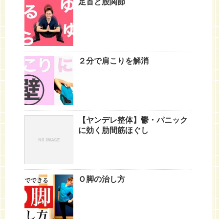
足首と股関節
２分で肩こりを解消
【ヤンデレ整体】鬱・パニック
に効く肋間筋ほぐし
Ｏ脚の治し方