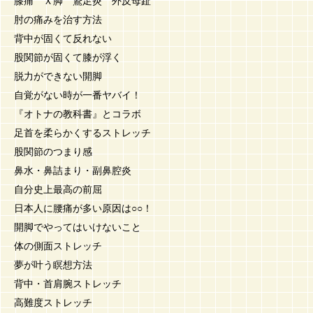
膝痛 Ｘ脚 鵞足炎 外反母趾
肘の痛みを治す方法
背中が固くて反れない
股関節が固くて膝が浮く
脱力ができない開脚
自覚がない時が一番ヤバイ！
『オトナの教科書』とコラボ
足首を柔らかくするストレッチ
股関節のつまり感
鼻水・鼻詰まり・副鼻腔炎
自分史上最高の前屈
日本人に腰痛が多い原因は○○！
開脚でやってはいけないこと
体の側面ストレッチ
夢が叶う瞑想方法
背中・首肩腕ストレッチ
高難度ストレッチ