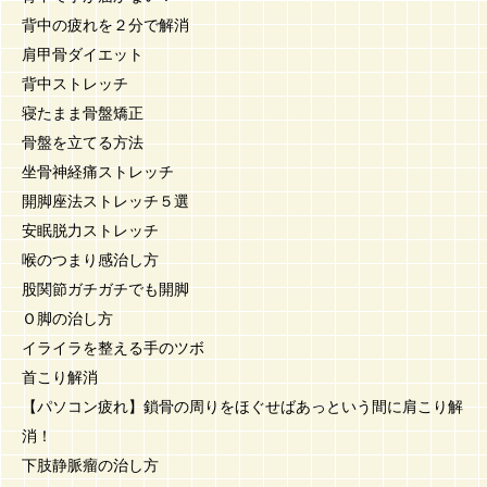
背中の疲れを２分で解消
肩甲骨ダイエット
背中ストレッチ
寝たまま骨盤矯正
骨盤を立てる方法
坐骨神経痛ストレッチ
開脚座法ストレッチ５選
安眠脱力ストレッチ
喉のつまり感治し方
股関節ガチガチでも開脚
Ｏ脚の治し方
イライラを整える手のツボ
首こり解消
【パソコン疲れ】鎖骨の周りをほぐせばあっという間に肩こり解
消！
下肢静脈瘤の治し方