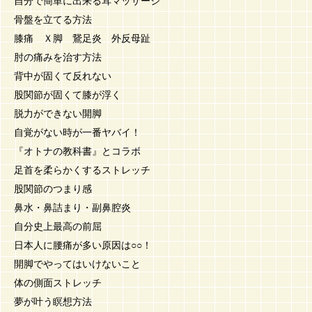
自分で簡単に出来る耳マッサージ
骨盤を立てる方法
膝痛 Ｘ脚 鵞足炎 外反母趾
肘の痛みを治す方法
背中が固くて反れない
股関節が固くて膝が浮く
脱力ができない開脚
自覚がない時が一番ヤバイ！
『オトナの教科書』とコラボ
足首を柔らかくするストレッチ
股関節のつまり感
鼻水・鼻詰まり・副鼻腔炎
自分史上最高の前屈
日本人に腰痛が多い原因は○○！
開脚でやってはいけないこと
体の側面ストレッチ
夢が叶う瞑想方法