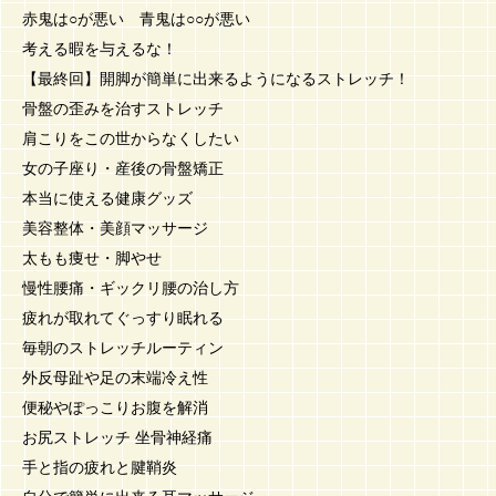
赤鬼は○が悪い 青鬼は○○が悪い
考える暇を与えるな！
【最終回】開脚が簡単に出来るようになるストレッチ！
骨盤の歪みを治すストレッチ
肩こりをこの世からなくしたい
女の子座り・産後の骨盤矯正
本当に使える健康グッズ
美容整体・美顔マッサージ
太もも痩せ・脚やせ
慢性腰痛・ギックリ腰の治し方
疲れが取れてぐっすり眠れる
毎朝のストレッチルーティン
外反母趾や足の末端冷え性
便秘やぽっこりお腹を解消
お尻ストレッチ 坐骨神経痛
手と指の疲れと腱鞘炎