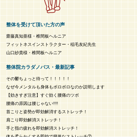
整体を受けて頂いた方の声
齋藤真知亜様・椎間板ヘルニア
フィットネスインストラクター・稲毛友紀先生
山口紗貴様・椎間板ヘルニア
整体院カラダノバス・最新記事
その鬱ちょっと待って！！！！！
なぜ今メンタルも身体もボロボロなのか説明します
【効きすぎ注意】すぐ効く腰痛のツボ
腰痛の原因は腰じゃない!!!!
首こりと姿勢が即効解消するストレッチ！
肩こり即効解消ストレッチ！
手と指の疲れを即効解消ストレッチ！
体を柔らかくする即効で簡単なストレッチ⑦