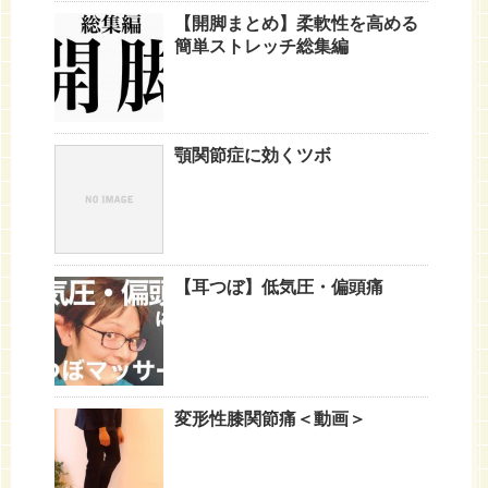
【開脚まとめ】柔軟性を高める
簡単ストレッチ総集編
顎関節症に効くツボ
【耳つぼ】低気圧・偏頭痛
変形性膝関節痛＜動画＞