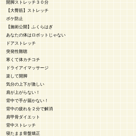
開脚ストレッチ３０分
【大臀筋】ストレッチ
ボケ防止
【施術公開】ふくらはぎ
あなたの体はロボットじゃない
ドアストレッチ
突発性難聴
寒くて体カチコチ
ドライアイマッサージ
楽して開脚
気分の上下が激しい
肩が上がらない！
背中で手が届かない！
背中の疲れを２分で解消
肩甲骨ダイエット
背中ストレッチ
寝たまま骨盤矯正