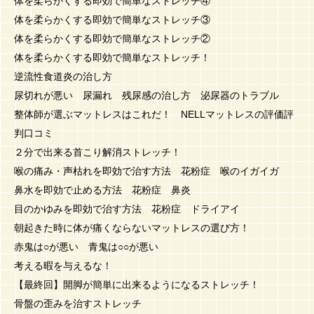
体を柔らかくする即効で簡単なストレッチ④
体を柔らかくする即効で簡単なストレッチ③
体を柔らかくする即効で簡単なストレッチ②
体を柔らかくする即効で簡単なストレッチ！
逆流性食道炎の治し方
尿切れが悪い 尿漏れ 残尿感の治し方 泌尿器のトラブル
整体師が選ぶマットレスはこれだ！ NELLマットレスの評価評
判口コミ
２分で出来る首こり解消ストレッチ！
喉の痛み・声枯れを即効で治す方法 花粉症 喉のイガイガ
鼻水を即効で止める方法 花粉症 鼻炎
目のかゆみを即効で治す方法 花粉症 ドライアイ
朝起きた時に体が痛くならないマットレスの選び方！
赤鬼は○が悪い 青鬼は○○が悪い
考える暇を与えるな！
【最終回】開脚が簡単に出来るようになるストレッチ！
骨盤の歪みを治すストレッチ