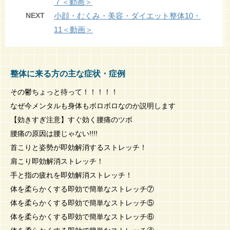
７＜動画＞
NEXT
小顔・むくみ・美容・ダイエット整体10・
11＜動画＞
整体に来る方の主な症状・症例
その鬱ちょっと待って！！！！！
なぜ今メンタルも身体もボロボロなのか説明します
【効きすぎ注意】すぐ効く腰痛のツボ
腰痛の原因は腰じゃない!!!!
首こりと姿勢が即効解消するストレッチ！
肩こり即効解消ストレッチ！
手と指の疲れを即効解消ストレッチ！
体を柔らかくする即効で簡単なストレッチ⑦
体を柔らかくする即効で簡単なストレッチ⑤
体を柔らかくする即効で簡単なストレッチ⑥