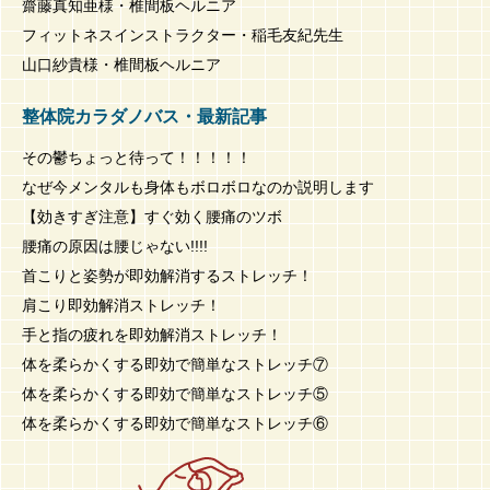
齋藤真知亜様・椎間板ヘルニア
フィットネスインストラクター・稲毛友紀先生
山口紗貴様・椎間板ヘルニア
整体院カラダノバス・最新記事
その鬱ちょっと待って！！！！！
なぜ今メンタルも身体もボロボロなのか説明します
【効きすぎ注意】すぐ効く腰痛のツボ
腰痛の原因は腰じゃない!!!!
首こりと姿勢が即効解消するストレッチ！
肩こり即効解消ストレッチ！
手と指の疲れを即効解消ストレッチ！
体を柔らかくする即効で簡単なストレッチ⑦
体を柔らかくする即効で簡単なストレッチ⑤
体を柔らかくする即効で簡単なストレッチ⑥