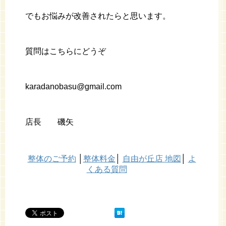
でもお悩みが改善されたらと思います。
質問はこちらにどうぞ
karadanobasu@gmail.com
店長 磯矢
整体のご予約
│
整体料金
│
自由が丘店 地図
│
よ
くある質問