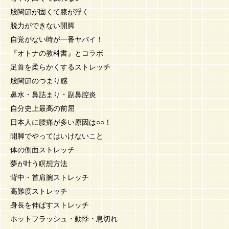
股関節が固くて膝が浮く
脱力ができない開脚
自覚がない時が一番ヤバイ！
『オトナの教科書』とコラボ
足首を柔らかくするストレッチ
股関節のつまり感
鼻水・鼻詰まり・副鼻腔炎
自分史上最高の前屈
日本人に腰痛が多い原因は○○！
開脚でやってはいけないこと
体の側面ストレッチ
夢が叶う瞑想方法
背中・首肩腕ストレッチ
高難度ストレッチ
身長を伸ばすストレッチ
ホットフラッシュ・動悸・息切れ