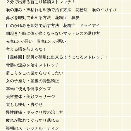
２分で出来る首こり解消ストレッチ！
喉の痛み・声枯れを即効で治す方法 花粉症 喉のイガイガ
鼻水を即効で止める方法 花粉症 鼻炎
目のかゆみを即効で治す方法 花粉症 ドライアイ
朝起きた時に体が痛くならないマットレスの選び方！
赤鬼は○が悪い 青鬼は○○が悪い
考える暇を与えるな！
【最終回】開脚が簡単に出来るようになるストレッチ！
骨盤の歪みを治すストレッチ
肩こりをこの世からなくしたい
女の子座り・産後の骨盤矯正
本当に使える健康グッズ
美容整体・美顔マッサージ
太もも痩せ・脚やせ
慢性腰痛・ギックリ腰の治し方
疲れが取れてぐっすり眠れる
毎朝のストレッチルーティン