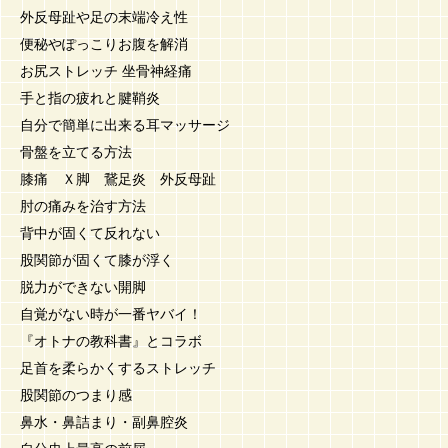
外反母趾や足の末端冷え性
便秘やぽっこりお腹を解消
お尻ストレッチ 坐骨神経痛
手と指の疲れと腱鞘炎
自分で簡単に出来る耳マッサージ
骨盤を立てる方法
膝痛 Ｘ脚 鵞足炎 外反母趾
肘の痛みを治す方法
背中が固くて反れない
股関節が固くて膝が浮く
脱力ができない開脚
自覚がない時が一番ヤバイ！
『オトナの教科書』とコラボ
足首を柔らかくするストレッチ
股関節のつまり感
鼻水・鼻詰まり・副鼻腔炎