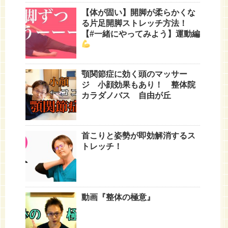
【体が固い】開脚が柔らかくな
る片足開脚ストレッチ方法！
【#一緒にやってみよう】運動編
顎関節症に効く頭のマッサー
ジ 小顔効果もあり！ 整体院
カラダノバス 自由が丘
首こりと姿勢が即効解消するス
トレッチ！
動画『整体の極意』