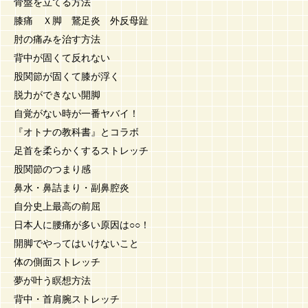
骨盤を立てる方法
膝痛 Ｘ脚 鵞足炎 外反母趾
肘の痛みを治す方法
背中が固くて反れない
股関節が固くて膝が浮く
脱力ができない開脚
自覚がない時が一番ヤバイ！
『オトナの教科書』とコラボ
足首を柔らかくするストレッチ
股関節のつまり感
鼻水・鼻詰まり・副鼻腔炎
自分史上最高の前屈
日本人に腰痛が多い原因は○○！
開脚でやってはいけないこと
体の側面ストレッチ
夢が叶う瞑想方法
背中・首肩腕ストレッチ