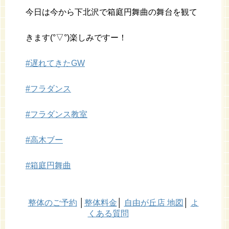
今日は今から下北沢で箱庭円舞曲の舞台を観て
きます(°▽°)楽しみですー！
#
遅れてきたGW
#
フラダンス
#
フラダンス教室
#
高木ブー
#
箱庭円舞曲
整体のご予約
│
整体料金
│
自由が丘店 地図
│
よ
くある質問