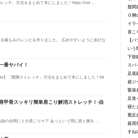
レッチ」方法をまとめて本にしました！https://not …
股関
Ｏ脚
イラ
首こ
る腸もみのレシピを作りました。 広めやすいように余計な
【パ
いう
下肢
一番ヤバイ！
スパ
足底
ote】「開脚ストレッチ」方法をまとめて本にしました！htt
超ジ
緊張
足首
肩甲骨スッキリ簡単肩こり解消ストレッチ！-自
寝た
鵞足
強の合間に１分肩こりケア あっという間に肩と腕を …
超屈
すね