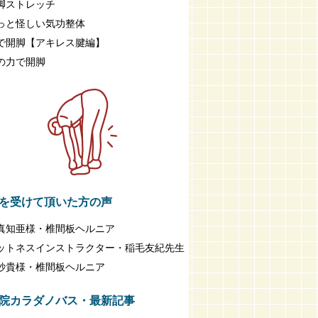
脚ストレッチ
っと怪しい気功整体
で開脚【アキレス腱編】
の力で開脚
を受けて頂いた方の声
真知亜様・椎間板ヘルニア
ットネスインストラクター・稲毛友紀先生
紗貴様・椎間板ヘルニア
院カラダノバス・最新記事