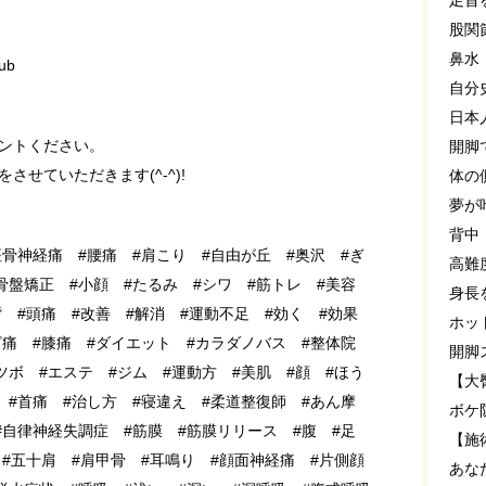
足首
股関
鼻水
ub
自分
日本
ントください。
開脚
せていただきます(^-^)!
体の
夢が
背中
座骨神経痛 #腰痛 #肩こり #自由が丘 #奥沢 #ぎ
高難
骨盤矯正 #小顔 #たるみ #シワ #筋トレ #美容
身長
背 #頭痛 #改善 #解消 #運動不足 #効く #効果
ホッ
ざ痛 #膝痛 #ダイエット #カラダノバス #整体院
開脚
ツボ #エステ #ジム #運動方 #美肌 #顔 #ほう
【大
 #首痛 #治し方 #寝違え #柔道整復師 #あん摩
ボケ
#自律神経失調症 #筋膜 #筋膜リリース #腹 #足
【施
 #五十肩 #肩甲骨 #耳鳴り #顔面神経痛 #片側顔
あな