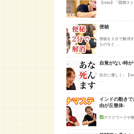
【note】「開脚スト
便秘
便秘を２分で解消す
ものをと …
自覚がない時が
自分に優しく↓ 【n
…
インドの動きで
由が丘整体-
デスクワークや勉