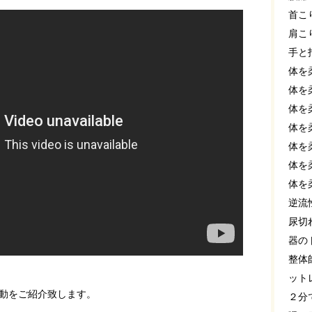
首こ
肩こ
手と
体を
体を
体を
体を
体を
体を
体を
逆流
尿切
器の
整体
ット
動をご紹介致します。
２分