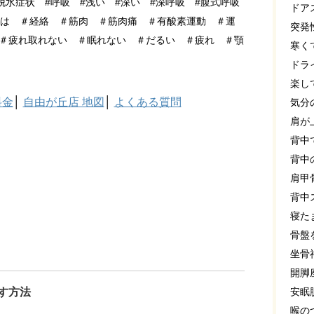
脱水症状 #呼吸 #浅い #深い #深呼吸 #腹式呼吸
ドア
とは ＃経絡 ＃筋肉 ＃筋肉痛 ＃有酸素運動 ＃運
突発
＃疲れ取れない ＃眠れない ＃だるい ＃疲れ ＃顎
寒く
ドラ
楽し
料金
│
自由が丘店 地図
│
よくある質問
気分
肩が
背中
背中
肩甲
背中
寝た
骨盤
坐骨
開脚
す方法
安眠
喉の