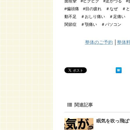
面痙攣 #ピクピク #足がつる #
#偏頭痛 #目の疲れ ＃なぜ ＃
動不足 ＃おしり痛い ＃足痛い 
関節症 ＃顎痛い ＃パソコン
整体のご予約
│
整体
関連記事
眠気を吹っ飛ば