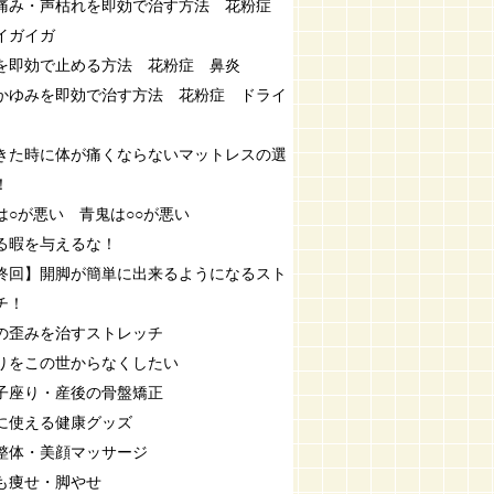
痛み・声枯れを即効で治す方法 花粉症
イガイガ
を即効で止める方法 花粉症 鼻炎
かゆみを即効で治す方法 花粉症 ドライ
きた時に体が痛くならないマットレスの選
！
は○が悪い 青鬼は○○が悪い
る暇を与えるな！
終回】開脚が簡単に出来るようになるスト
チ！
の歪みを治すストレッチ
りをこの世からなくしたい
子座り・産後の骨盤矯正
に使える健康グッズ
整体・美顔マッサージ
も痩せ・脚やせ