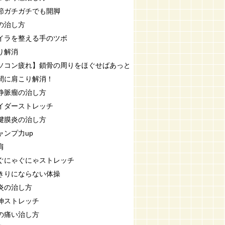
節ガチガチでも開脚
の治し方
イラを整える手のツボ
り解消
ソコン疲れ】鎖骨の周りをほぐせばあっと
間に肩こり解消！
静脈瘤の治し方
イダーストレッチ
腱膜炎の治し方
ャンプ力up
肩
ぐにゃぐにゃストレッチ
きりにならない体操
炎の治し方
伸ストレッチ
の痛い治し方