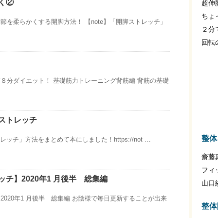
く②
超伸
ちょ
節を柔らかくする開脚方法！ 【note】「開脚ストレッチ」
２分
回転
８分ダイエット！ 基礎筋力トレーニング背筋編 背筋の基礎
ストレッチ
整体
レッチ」方法をまとめて本にしました！https://not …
齋藤
フィ
チ】2020年1 月後半 総集編
山口
2020年1 月後半 総集編 お陰様で毎日更新することが出来
整体