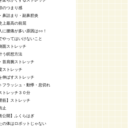
を柔らかくするストレッチ
節のつまり感
・鼻詰まり・副鼻腔炎
史上最高の前屈
人に腰痛が多い原因は○○！
でやってはいけないこと
側面ストレッチ
叶う瞑想方法
・首肩腕ストレッチ
度ストレッチ
を伸ばすストレッチ
トフラッシュ・動悸・息切れ
ストレッチ３０分
臀筋】ストレッチ
防止
術公開】ふくらはぎ
たの体はロボットじゃない