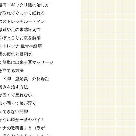
腰痛・ギックリ腰の治し方
が取れてぐっすり眠れる
のストレッチルーティン
母趾や足の末端冷え性
やぽっこりお腹を解消
ストレッチ 坐骨神経痛
指の疲れと腱鞘炎
で簡単に出来る耳マッサージ
を立てる方法
 Ｘ脚 鵞足炎 外反母趾
痛みを治す方法
が固くて反れない
節が固くて膝が浮く
ができない開脚
がない時が一番ヤバイ！
トナの教科書』とコラボ