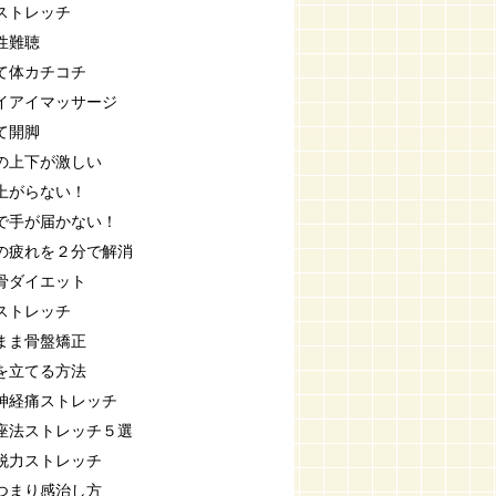
ストレッチ
性難聴
て体カチコチ
イアイマッサージ
て開脚
の上下が激しい
上がらない！
で手が届かない！
の疲れを２分で解消
骨ダイエット
ストレッチ
まま骨盤矯正
を立てる方法
神経痛ストレッチ
座法ストレッチ５選
脱力ストレッチ
つまり感治し方