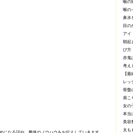
喉の
喉の
鼻水
目の
アイ
朝起
び方
赤鬼
考え
【最
レッ
骨盤
肩こ
女の
本当
美容
太も
めになる話や、整体のノウハウをお伝えしていきます。