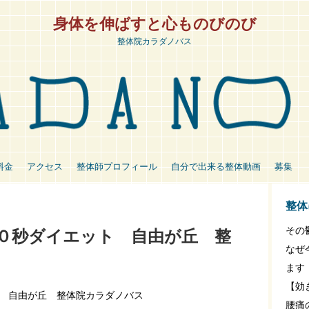
身体を伸ばすと心ものびのび
整体院カラダノバス
料金
アクセス
整体師プロフィール
自分で出来る整体動画
募集
整体
その
０秒ダイエット 自由が丘 整
なぜ
ます
【効
 自由が丘 整体院カラダノバス
腰痛の