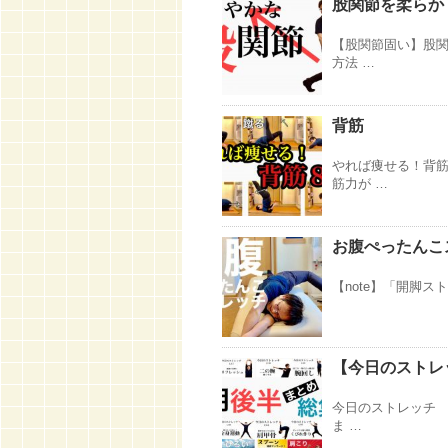
股関節を柔らか
【股関節固い】股関
方法 …
背筋
やれば痩せる！背筋
筋力が …
お腹ぺったんこ
【note】「開脚スト
【今日のストレッ
今日のストレッチ 
ま …