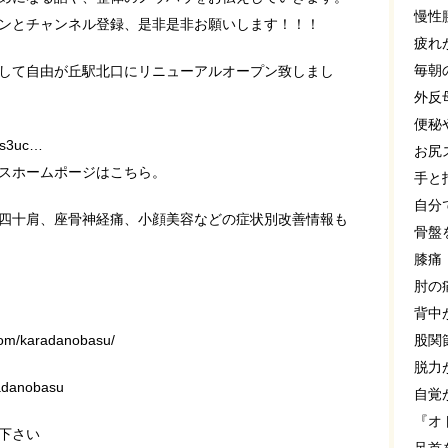
慢性
ンとチャンネル登録、是非是非お願いします！！！
疲れ
毎朝
して自由が丘駅北口にリニューアルオープン致しまし
外反
便秘
ws3uc…
お尻
スホームポージはこちら。
手と
自分
四十肩、座骨神経痛、小顔美容などの症状別改善情報も
骨盤
膝痛
肘の
背中
om/karadanobasu/
股関
脱力
adanobasu
自覚
『オ
下さい