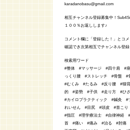
karadanobasu@gmail.com
相互チャンネル登録募集中！Sub4S
１００％お返しします♪
コメント欄に「登録した！」とコメ
確認でき次第相互でチャンネル登録をさ
検索用ワード
#整体 #マッサージ #四十肩 #
っくり腰 #ストレッチ #骨盤 #
#むくみ #たるみ #反り腰 #猫
的 #姿勢 #子供 #走り方 #ひ
#カイロプラクティック #鍼灸 #
れいせん #目尻 #頭皮 #首こり
#指圧 #理学療法士 #自律神経 
首 #痛い #痛み #治る #肘痛