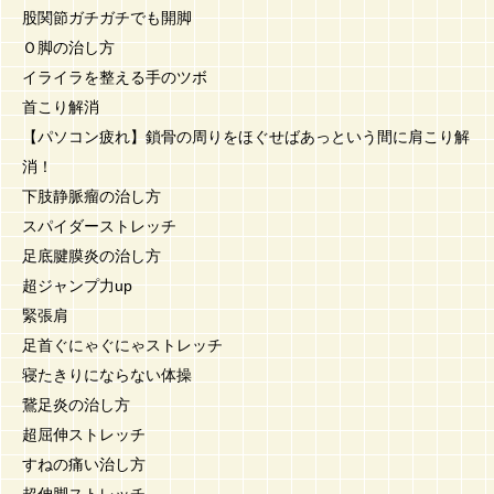
股関節ガチガチでも開脚
Ｏ脚の治し方
イライラを整える手のツボ
首こり解消
【パソコン疲れ】鎖骨の周りをほぐせばあっという間に肩こり解
消！
下肢静脈瘤の治し方
スパイダーストレッチ
足底腱膜炎の治し方
超ジャンプ力up
緊張肩
足首ぐにゃぐにゃストレッチ
寝たきりにならない体操
鵞足炎の治し方
超屈伸ストレッチ
すねの痛い治し方
超伸脚ストレッチ