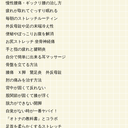
慢性腰痛・ギックリ腰の治し方
疲れが取れてぐっすり眠れる
毎朝のストレッチルーティン
外反母趾や足の末端冷え性
便秘やぽっこりお腹を解消
お尻ストレッチ 坐骨神経痛
手と指の疲れと腱鞘炎
自分で簡単に出来る耳マッサージ
骨盤を立てる方法
膝痛 Ｘ脚 鵞足炎 外反母趾
肘の痛みを治す方法
背中が固くて反れない
股関節が固くて膝が浮く
脱力ができない開脚
自覚がない時が一番ヤバイ！
『オトナの教科書』とコラボ
足首を柔らかくするストレッチ