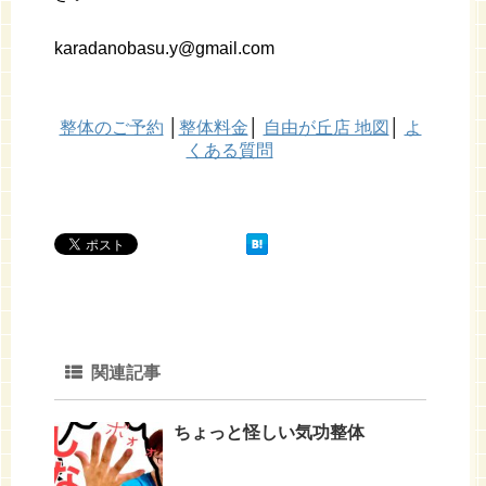
karadanobasu.y@gmail.com
整体のご予約
│
整体料金
│
自由が丘店 地図
│
よ
くある質問
関連記事
ちょっと怪しい気功整体