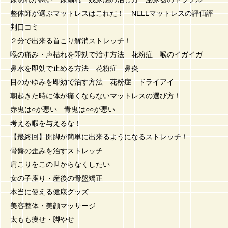
整体師が選ぶマットレスはこれだ！ NELLマットレスの評価評
判口コミ
２分で出来る首こり解消ストレッチ！
喉の痛み・声枯れを即効で治す方法 花粉症 喉のイガイガ
鼻水を即効で止める方法 花粉症 鼻炎
目のかゆみを即効で治す方法 花粉症 ドライアイ
朝起きた時に体が痛くならないマットレスの選び方！
赤鬼は○が悪い 青鬼は○○が悪い
考える暇を与えるな！
【最終回】開脚が簡単に出来るようになるストレッチ！
骨盤の歪みを治すストレッチ
肩こりをこの世からなくしたい
女の子座り・産後の骨盤矯正
本当に使える健康グッズ
美容整体・美顔マッサージ
太もも痩せ・脚やせ