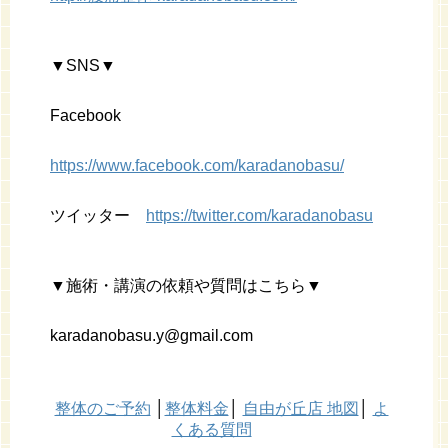
▼SNS▼
Facebook
https://www.facebook.com/karadanobasu/
ツイッター
https://twitter.com/karadanobasu
▼施術・講演の依頼や質問はこちら▼
karadanobasu.y@gmail.com
整体のご予約
│
整体料金
│
自由が丘店 地図
│
よ
くある質問