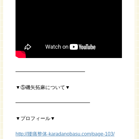
━━━━━━━━━━━━━━
▼⑤磯矢拓麻について▼
━━━━━━━━━━━━━━━
▼プロフィール▼
http://腰痛整体-karadanobasu.com/page-103/