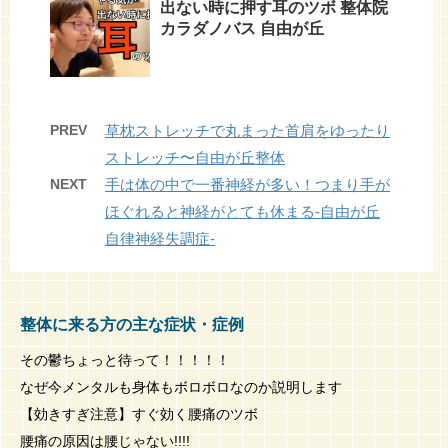
出ない時に押す耳のツボ 整体院
カラダノバス 自由が丘
PREV
草枕ストレッチで丸まった首肩をゆったり
ストレッチ〜自由が丘整体
NEXT
手は体の中で一番神経が多い！つまり手が
ほぐれると神経がとても休まる-自由が丘
自律神経失調症-
整体に来る方の主な症状・症例
その鬱ちょっと待って！！！！！
なぜ今メンタルも身体もボロボロなのか説明します
【効きすぎ注意】すぐ効く腰痛のツボ
腰痛の原因は腰じゃない!!!!