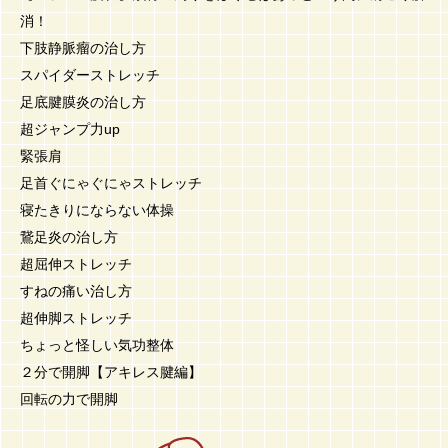
消！
下肢静脈瘤の治し方
スパイダーストレッチ
足底腱膜炎の治し方
超ジャンプ力up
緊張肩
足首ぐにゃぐにゃストレッチ
寝たきりにならない体操
鵞足炎の治し方
超屈伸ストレッチ
すねの痛い治し方
超伸脚ストレッチ
ちょっと怪しい気功整体
２分で開脚【アキレス腱編】
回転の力で開脚