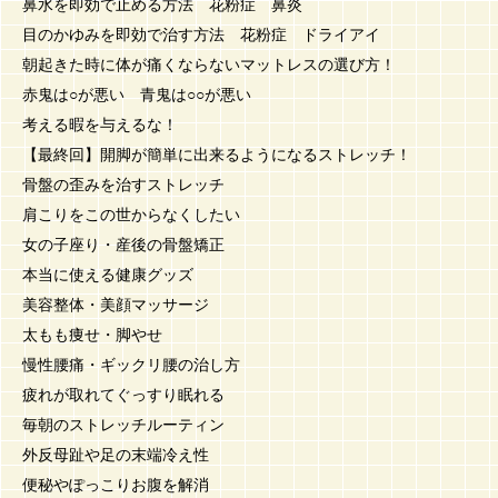
鼻水を即効で止める方法 花粉症 鼻炎
目のかゆみを即効で治す方法 花粉症 ドライアイ
朝起きた時に体が痛くならないマットレスの選び方！
赤鬼は○が悪い 青鬼は○○が悪い
考える暇を与えるな！
【最終回】開脚が簡単に出来るようになるストレッチ！
骨盤の歪みを治すストレッチ
肩こりをこの世からなくしたい
女の子座り・産後の骨盤矯正
本当に使える健康グッズ
美容整体・美顔マッサージ
太もも痩せ・脚やせ
慢性腰痛・ギックリ腰の治し方
疲れが取れてぐっすり眠れる
毎朝のストレッチルーティン
外反母趾や足の末端冷え性
便秘やぽっこりお腹を解消