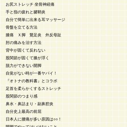
お尻ストレッチ 坐骨神経痛
手と指の疲れと腱鞘炎
自分で簡単に出来る耳マッサージ
骨盤を立てる方法
膝痛 Ｘ脚 鵞足炎 外反母趾
肘の痛みを治す方法
背中が固くて反れない
股関節が固くて膝が浮く
脱力ができない開脚
自覚がない時が一番ヤバイ！
『オトナの教科書』とコラボ
足首を柔らかくするストレッチ
股関節のつまり感
鼻水・鼻詰まり・副鼻腔炎
自分史上最高の前屈
日本人に腰痛が多い原因は○○！
開脚でやってはいけないこと