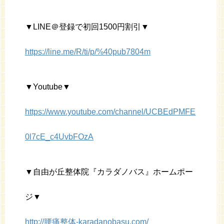
▼LINE＠登録で初回1500円割引▼
https://line.me/R/ti/p/%40pub7804m
▼Youtube▼
https://www.youtube.com/channel/UCBEdPMFE
0l7cE_c4UvbFOzA
▼自由が丘整体院『カラダノバス』ホームポー
ジ▼
http://腰痛整体-karadanobasu.com/