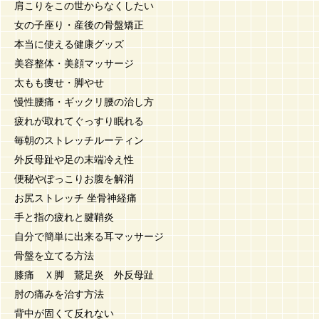
肩こりをこの世からなくしたい
女の子座り・産後の骨盤矯正
本当に使える健康グッズ
美容整体・美顔マッサージ
太もも痩せ・脚やせ
慢性腰痛・ギックリ腰の治し方
疲れが取れてぐっすり眠れる
毎朝のストレッチルーティン
外反母趾や足の末端冷え性
便秘やぽっこりお腹を解消
お尻ストレッチ 坐骨神経痛
手と指の疲れと腱鞘炎
自分で簡単に出来る耳マッサージ
骨盤を立てる方法
膝痛 Ｘ脚 鵞足炎 外反母趾
肘の痛みを治す方法
背中が固くて反れない