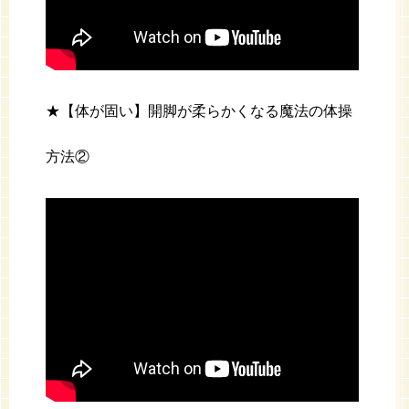
★【体が固い】開脚が柔らかくなる魔法の体操
方法②