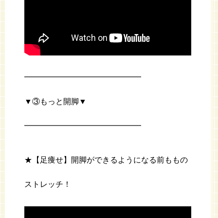
━━━━━━━━━━━━━━━
▼③もっと開脚▼
━━━━━━━━━━━━━━━
★【足痩せ】開脚ができるようになる前ももの
ストレッチ！