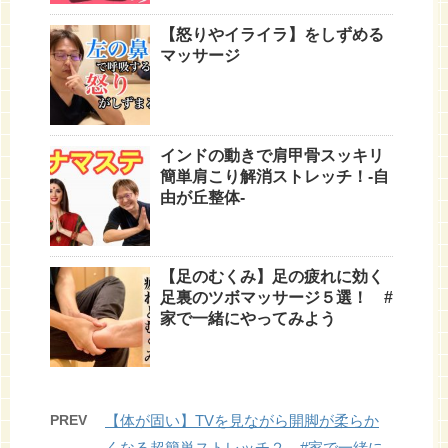
【怒りやイライラ】をしずめる
マッサージ
インドの動きで肩甲骨スッキリ
簡単肩こり解消ストレッチ！-自
由が丘整体-
【足のむくみ】足の疲れに効く
足裏のツボマッサージ５選！ #
家で一緒にやってみよう
PREV
【体が固い】TVを見ながら開脚が柔らか
くなる超簡単ストレッチ２ #家で一緒に