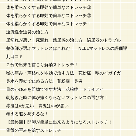
体を柔らかくする即効で簡単なストレッチ③
体を柔らかくする即効で簡単なストレッチ②
体を柔らかくする即効で簡単なストレッチ！
逆流性食道炎の治し方
尿切れが悪い 尿漏れ 残尿感の治し方 泌尿器のトラブル
整体師が選ぶマットレスはこれだ！ NELLマットレスの評価評
判口コミ
２分で出来る首こり解消ストレッチ！
喉の痛み・声枯れを即効で治す方法 花粉症 喉のイガイガ
鼻水を即効で止める方法 花粉症 鼻炎
目のかゆみを即効で治す方法 花粉症 ドライアイ
朝起きた時に体が痛くならないマットレスの選び方！
赤鬼は○が悪い 青鬼は○○が悪い
考える暇を与えるな！
【最終回】開脚が簡単に出来るようになるストレッチ！
骨盤の歪みを治すストレッチ