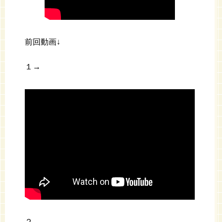
前回動画↓
１→
２→