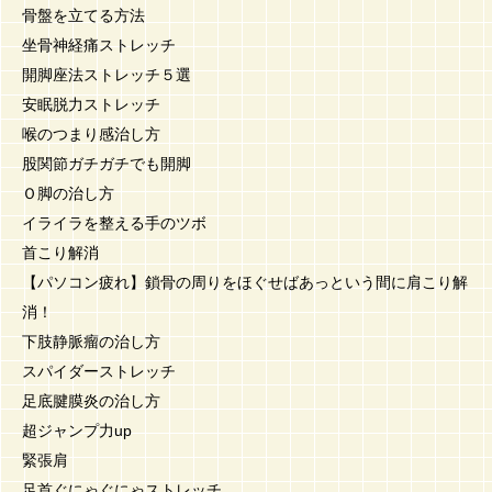
骨盤を立てる方法
坐骨神経痛ストレッチ
開脚座法ストレッチ５選
安眠脱力ストレッチ
喉のつまり感治し方
股関節ガチガチでも開脚
Ｏ脚の治し方
イライラを整える手のツボ
首こり解消
【パソコン疲れ】鎖骨の周りをほぐせばあっという間に肩こり解
消！
下肢静脈瘤の治し方
スパイダーストレッチ
足底腱膜炎の治し方
超ジャンプ力up
緊張肩
足首ぐにゃぐにゃストレッチ