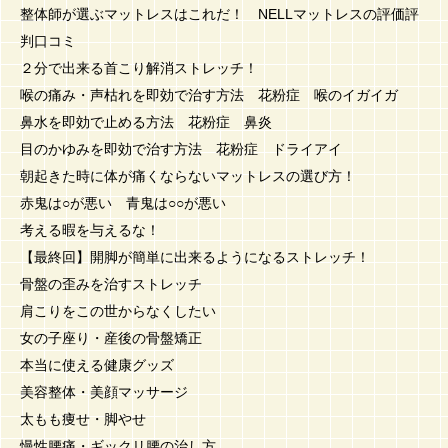
整体師が選ぶマットレスはこれだ！ NELLマットレスの評価評
判口コミ
２分で出来る首こり解消ストレッチ！
喉の痛み・声枯れを即効で治す方法 花粉症 喉のイガイガ
鼻水を即効で止める方法 花粉症 鼻炎
目のかゆみを即効で治す方法 花粉症 ドライアイ
朝起きた時に体が痛くならないマットレスの選び方！
赤鬼は○が悪い 青鬼は○○が悪い
考える暇を与えるな！
【最終回】開脚が簡単に出来るようになるストレッチ！
骨盤の歪みを治すストレッチ
肩こりをこの世からなくしたい
女の子座り・産後の骨盤矯正
本当に使える健康グッズ
美容整体・美顔マッサージ
太もも痩せ・脚やせ
慢性腰痛・ギックリ腰の治し方