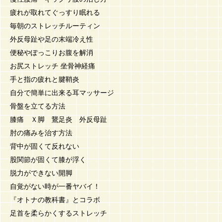
疲れが取れてぐっすり眠れる
毎朝のストレッチルーティン
外反母趾や足の末端冷え性
便秘やぽっこりお腹を解消
お尻ストレッチ 坐骨神経痛
手と指の疲れと腱鞘炎
自分で簡単に出来る耳マッサージ
骨盤を立てる方法
膝痛 Ｘ脚 鵞足炎 外反母趾
肘の痛みを治す方法
背中が固くて反れない
股関節が固くて膝が浮く
脱力ができない開脚
自覚がない時が一番ヤバイ！
『オトナの教科書』とコラボ
足首を柔らかくするストレッチ