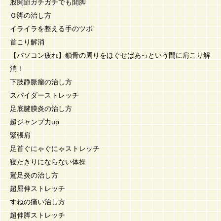
股関節ガチガチでも開脚
Ｏ脚の治し方
イライラを整える手のツボ
首こり解消
【パソコン疲れ】鎖骨の周りをほぐせばあっという間に肩こり解
消！
下肢静脈瘤の治し方
スパイダーストレッチ
足底腱膜炎の治し方
超ジャンプ力up
緊張肩
足首ぐにゃぐにゃストレッチ
寝たきりにならない体操
鵞足炎の治し方
超屈伸ストレッチ
すねの痛い治し方
超伸脚ストレッチ