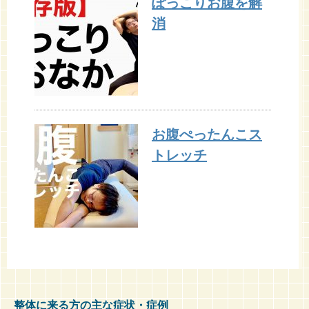
ぽっこりお腹を解
消
お腹ぺったんこス
トレッチ
整体に来る方の主な症状・症例