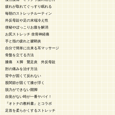
疲れが取れてぐっすり眠れる
毎朝のストレッチルーティン
外反母趾や足の末端冷え性
便秘やぽっこりお腹を解消
お尻ストレッチ 坐骨神経痛
手と指の疲れと腱鞘炎
自分で簡単に出来る耳マッサージ
骨盤を立てる方法
膝痛 Ｘ脚 鵞足炎 外反母趾
肘の痛みを治す方法
背中が固くて反れない
股関節が固くて膝が浮く
脱力ができない開脚
自覚がない時が一番ヤバイ！
『オトナの教科書』とコラボ
足首を柔らかくするストレッチ