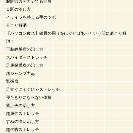
股関節ガチガチでも開脚
Ｏ脚の治し方
イライラを整える手のツボ
首こり解消
【パソコン疲れ】鎖骨の周りをほぐせばあっという間に肩こり解
消！
下肢静脈瘤の治し方
スパイダーストレッチ
足底腱膜炎の治し方
超ジャンプ力up
緊張肩
足首ぐにゃぐにゃストレッチ
寝たきりにならない体操
鵞足炎の治し方
超屈伸ストレッチ
すねの痛い治し方
超伸脚ストレッチ