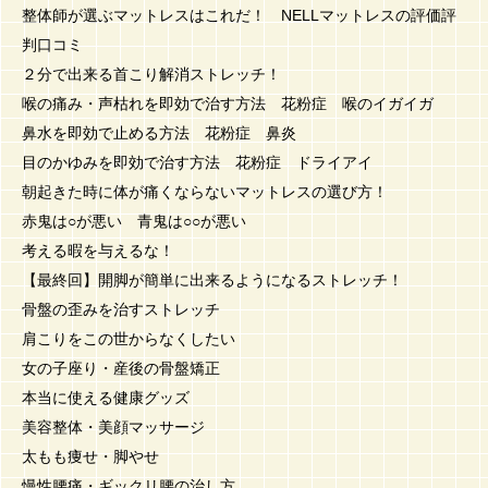
整体師が選ぶマットレスはこれだ！ NELLマットレスの評価評
判口コミ
２分で出来る首こり解消ストレッチ！
喉の痛み・声枯れを即効で治す方法 花粉症 喉のイガイガ
鼻水を即効で止める方法 花粉症 鼻炎
目のかゆみを即効で治す方法 花粉症 ドライアイ
朝起きた時に体が痛くならないマットレスの選び方！
赤鬼は○が悪い 青鬼は○○が悪い
考える暇を与えるな！
【最終回】開脚が簡単に出来るようになるストレッチ！
骨盤の歪みを治すストレッチ
肩こりをこの世からなくしたい
女の子座り・産後の骨盤矯正
本当に使える健康グッズ
美容整体・美顔マッサージ
太もも痩せ・脚やせ
慢性腰痛・ギックリ腰の治し方