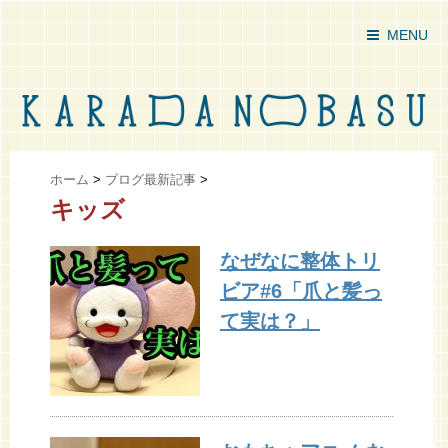
MENU
ホーム
>
ブログ最新記事
>
キッズ
なぜなに整体トリ
ビア#6「爪と髪っ
て実は？」