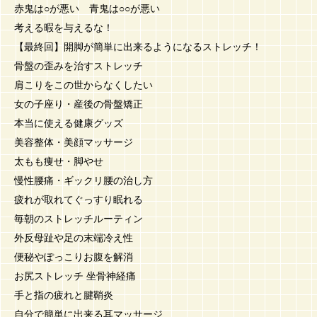
赤鬼は○が悪い 青鬼は○○が悪い
考える暇を与えるな！
【最終回】開脚が簡単に出来るようになるストレッチ！
骨盤の歪みを治すストレッチ
肩こりをこの世からなくしたい
女の子座り・産後の骨盤矯正
本当に使える健康グッズ
美容整体・美顔マッサージ
太もも痩せ・脚やせ
慢性腰痛・ギックリ腰の治し方
疲れが取れてぐっすり眠れる
毎朝のストレッチルーティン
外反母趾や足の末端冷え性
便秘やぽっこりお腹を解消
お尻ストレッチ 坐骨神経痛
手と指の疲れと腱鞘炎
自分で簡単に出来る耳マッサージ