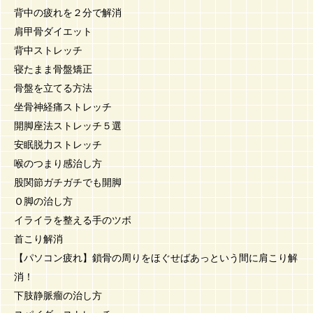
背中の疲れを２分で解消
肩甲骨ダイエット
背中ストレッチ
寝たまま骨盤矯正
骨盤を立てる方法
坐骨神経痛ストレッチ
開脚座法ストレッチ５選
安眠脱力ストレッチ
喉のつまり感治し方
股関節ガチガチでも開脚
Ｏ脚の治し方
イライラを整える手のツボ
首こり解消
【パソコン疲れ】鎖骨の周りをほぐせばあっという間に肩こり解
消！
下肢静脈瘤の治し方