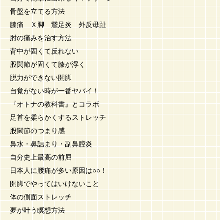
骨盤を立てる方法
膝痛 Ｘ脚 鵞足炎 外反母趾
肘の痛みを治す方法
背中が固くて反れない
股関節が固くて膝が浮く
脱力ができない開脚
自覚がない時が一番ヤバイ！
『オトナの教科書』とコラボ
足首を柔らかくするストレッチ
股関節のつまり感
鼻水・鼻詰まり・副鼻腔炎
自分史上最高の前屈
日本人に腰痛が多い原因は○○！
開脚でやってはいけないこと
体の側面ストレッチ
夢が叶う瞑想方法