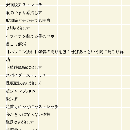
安眠脱力ストレッチ
喉のつまり感治し方
股関節ガチガチでも開脚
Ｏ脚の治し方
イライラを整える手のツボ
首こり解消
【パソコン疲れ】鎖骨の周りをほぐせばあっという間に肩こり解
消！
下肢静脈瘤の治し方
スパイダーストレッチ
足底腱膜炎の治し方
超ジャンプ力up
緊張肩
足首ぐにゃぐにゃストレッチ
寝たきりにならない体操
鵞足炎の治し方
超屈伸ストレッチ