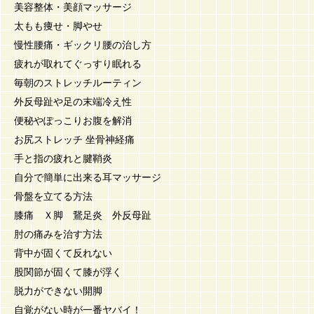
美容整体・美顔マッサージ
太もも痩せ・脚やせ
慢性腰痛・ギックリ腰の治し方
疲れが取れてぐっすり眠れる
毎朝のストレッチルーティン
外反母趾や足の末端冷え性
便秘やぽっこりお腹を解消
お尻ストレッチ 坐骨神経痛
手と指の疲れと腱鞘炎
自分で簡単に出来る耳マッサージ
骨盤を立てる方法
膝痛 Ｘ脚 鵞足炎 外反母趾
肘の痛みを治す方法
背中が固くて反れない
股関節が固くて膝が浮く
脱力ができない開脚
自覚がない時が一番ヤバイ！