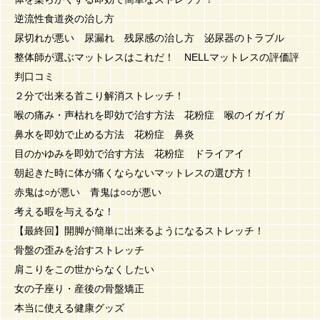
逆流性食道炎の治し方
尿切れが悪い 尿漏れ 残尿感の治し方 泌尿器のトラブル
整体師が選ぶマットレスはこれだ！ NELLマットレスの評価評
判口コミ
２分で出来る首こり解消ストレッチ！
喉の痛み・声枯れを即効で治す方法 花粉症 喉のイガイガ
鼻水を即効で止める方法 花粉症 鼻炎
目のかゆみを即効で治す方法 花粉症 ドライアイ
朝起きた時に体が痛くならないマットレスの選び方！
赤鬼は○が悪い 青鬼は○○が悪い
考える暇を与えるな！
【最終回】開脚が簡単に出来るようになるストレッチ！
骨盤の歪みを治すストレッチ
肩こりをこの世からなくしたい
女の子座り・産後の骨盤矯正
本当に使える健康グッズ