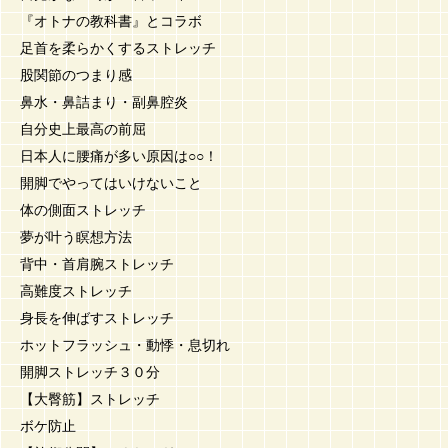
『オトナの教科書』とコラボ
足首を柔らかくするストレッチ
股関節のつまり感
鼻水・鼻詰まり・副鼻腔炎
自分史上最高の前屈
日本人に腰痛が多い原因は○○！
開脚でやってはいけないこと
体の側面ストレッチ
夢が叶う瞑想方法
背中・首肩腕ストレッチ
高難度ストレッチ
身長を伸ばすストレッチ
ホットフラッシュ・動悸・息切れ
開脚ストレッチ３０分
【大臀筋】ストレッチ
ボケ防止