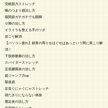
安眠脱力ストレッチ
喉のつまり感治し方
股関節ガチガチでも開脚
Ｏ脚の治し方
イライラを整える手のツボ
首こり解消
【パソコン疲れ】鎖骨の周りをほぐせばあっという間に肩こり解
消！
下肢静脈瘤の治し方
スパイダーストレッチ
足底腱膜炎の治し方
超ジャンプ力up
緊張肩
足首ぐにゃぐにゃストレッチ
寝たきりにならない体操
鵞足炎の治し方
超屈伸ストレッチ