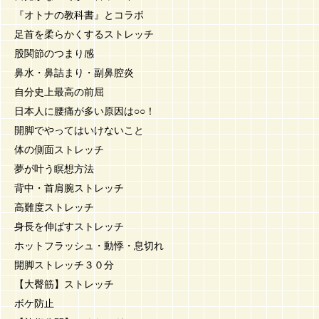
『オトナの教科書』とコラボ
足首を柔らかくするストレッチ
股関節のつまり感
鼻水・鼻詰まり・副鼻腔炎
自分史上最高の前屈
日本人に腰痛が多い原因は○○！
開脚でやってはいけないこと
体の側面ストレッチ
夢が叶う瞑想方法
背中・首肩腕ストレッチ
高難度ストレッチ
身長を伸ばすストレッチ
ホットフラッシュ・動悸・息切れ
開脚ストレッチ３０分
【大臀筋】ストレッチ
ボケ防止