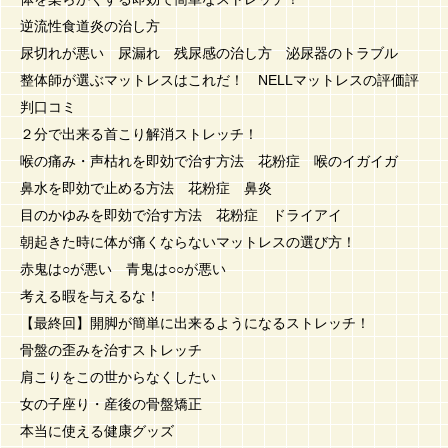
逆流性食道炎の治し方
尿切れが悪い 尿漏れ 残尿感の治し方 泌尿器のトラブル
整体師が選ぶマットレスはこれだ！ NELLマットレスの評価評
判口コミ
２分で出来る首こり解消ストレッチ！
喉の痛み・声枯れを即効で治す方法 花粉症 喉のイガイガ
鼻水を即効で止める方法 花粉症 鼻炎
目のかゆみを即効で治す方法 花粉症 ドライアイ
朝起きた時に体が痛くならないマットレスの選び方！
赤鬼は○が悪い 青鬼は○○が悪い
考える暇を与えるな！
【最終回】開脚が簡単に出来るようになるストレッチ！
骨盤の歪みを治すストレッチ
肩こりをこの世からなくしたい
女の子座り・産後の骨盤矯正
本当に使える健康グッズ