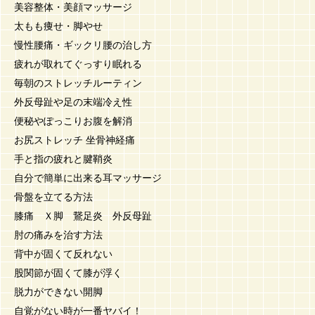
美容整体・美顔マッサージ
太もも痩せ・脚やせ
慢性腰痛・ギックリ腰の治し方
疲れが取れてぐっすり眠れる
毎朝のストレッチルーティン
外反母趾や足の末端冷え性
便秘やぽっこりお腹を解消
お尻ストレッチ 坐骨神経痛
手と指の疲れと腱鞘炎
自分で簡単に出来る耳マッサージ
骨盤を立てる方法
膝痛 Ｘ脚 鵞足炎 外反母趾
肘の痛みを治す方法
背中が固くて反れない
股関節が固くて膝が浮く
脱力ができない開脚
自覚がない時が一番ヤバイ！