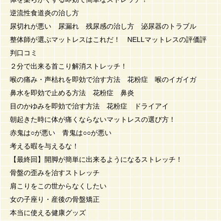
逆流性食道炎の治し方
尿切れが悪い 尿漏れ 残尿感の治し方 泌尿器のトラブル
整体師が選ぶマットレスはこれだ！ NELLマットレスの評価評
判口コミ
２分で出来る首こり解消ストレッチ！
喉の痛み・声枯れを即効で治す方法 花粉症 喉のイガイガ
鼻水を即効で止める方法 花粉症 鼻炎
目のかゆみを即効で治す方法 花粉症 ドライアイ
朝起きた時に体が痛くならないマットレスの選び方！
赤鬼は○が悪い 青鬼は○○が悪い
考える暇を与えるな！
【最終回】開脚が簡単に出来るようになるストレッチ！
骨盤の歪みを治すストレッチ
肩こりをこの世からなくしたい
女の子座り・産後の骨盤矯正
本当に使える健康グッズ