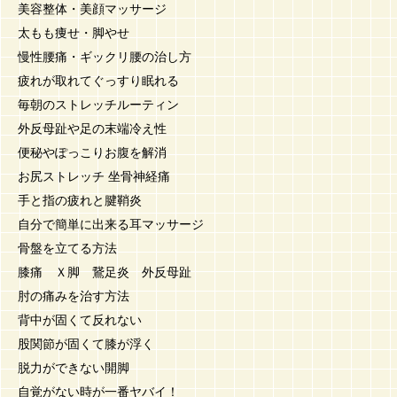
美容整体・美顔マッサージ
太もも痩せ・脚やせ
慢性腰痛・ギックリ腰の治し方
疲れが取れてぐっすり眠れる
毎朝のストレッチルーティン
外反母趾や足の末端冷え性
便秘やぽっこりお腹を解消
お尻ストレッチ 坐骨神経痛
手と指の疲れと腱鞘炎
自分で簡単に出来る耳マッサージ
骨盤を立てる方法
膝痛 Ｘ脚 鵞足炎 外反母趾
肘の痛みを治す方法
背中が固くて反れない
股関節が固くて膝が浮く
脱力ができない開脚
自覚がない時が一番ヤバイ！