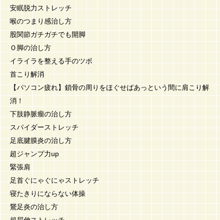
安眠脱力ストレッチ
喉のつまり感治し方
股関節ガチガチでも開脚
Ｏ脚の治し方
イライラを整える手のツボ
首こり解消
【パソコン疲れ】鎖骨の周りをほぐせばあっという間に肩こり解
消！
下肢静脈瘤の治し方
スパイダーストレッチ
足底腱膜炎の治し方
超ジャンプ力up
緊張肩
足首ぐにゃぐにゃストレッチ
寝たきりにならない体操
鵞足炎の治し方
超屈伸ストレッチ