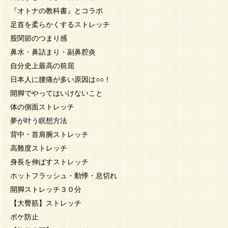
『オトナの教科書』とコラボ
足首を柔らかくするストレッチ
股関節のつまり感
鼻水・鼻詰まり・副鼻腔炎
自分史上最高の前屈
日本人に腰痛が多い原因は○○！
開脚でやってはいけないこと
体の側面ストレッチ
夢が叶う瞑想方法
背中・首肩腕ストレッチ
高難度ストレッチ
身長を伸ばすストレッチ
ホットフラッシュ・動悸・息切れ
開脚ストレッチ３０分
【大臀筋】ストレッチ
ボケ防止