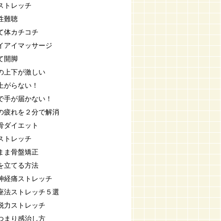
ストレッチ
性難聴
て体カチコチ
イアイマッサージ
て開脚
の上下が激しい
上がらない！
で手が届かない！
の疲れを２分で解消
骨ダイエット
ストレッチ
まま骨盤矯正
を立てる方法
神経痛ストレッチ
座法ストレッチ５選
脱力ストレッチ
つまり感治し方