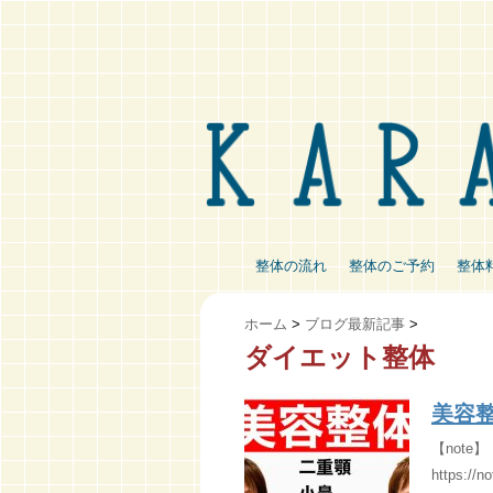
整体の流れ
整体のご予約
整体
ホーム
>
ブログ最新記事
>
ダイエット整体
美容
【not
https://n