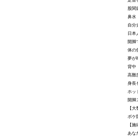
足首
股関
鼻水
自分
日本
開脚
体の
夢が
背中
高難
身長
ホッ
開脚
【大
ボケ
【施
あな