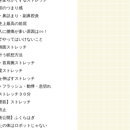
を柔らかくするストレッチ
節のつまり感
・鼻詰まり・副鼻腔炎
史上最高の前屈
人に腰痛が多い原因は○○！
でやってはいけないこと
側面ストレッチ
叶う瞑想方法
・首肩腕ストレッチ
度ストレッチ
を伸ばすストレッチ
トフラッシュ・動悸・息切れ
ストレッチ３０分
臀筋】ストレッチ
防止
術公開】ふくらはぎ
たの体はロボットじゃない