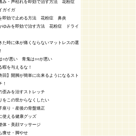
痛み・声枯れを即効で治す方法 花粉症
イガイガ
を即効で止める方法 花粉症 鼻炎
かゆみを即効で治す方法 花粉症 ドライ
きた時に体が痛くならないマットレスの選
！
は○が悪い 青鬼は○○が悪い
る暇を与えるな！
終回】開脚が簡単に出来るようになるスト
チ！
の歪みを治すストレッチ
りをこの世からなくしたい
子座り・産後の骨盤矯正
に使える健康グッズ
整体・美顔マッサージ
も痩せ・脚やせ