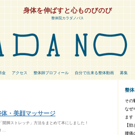
身体を伸ばすと心ものびのび
整体院カラダノバス
料金
アクセス
整体師プロフィール
自分で出来る整体動画
募集
整体
その
なぜ
整体・美顔マッサージ
ます
e】「開脚ストレッチ」方法をまとめて本にしました！
【効
ot …
腰痛の