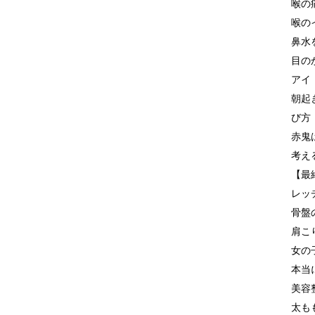
喉の
喉の
鼻水
目の
アイ
朝起
び方
赤鬼
考え
【最
レッ
骨盤
肩こ
女の
本当
美容
太も