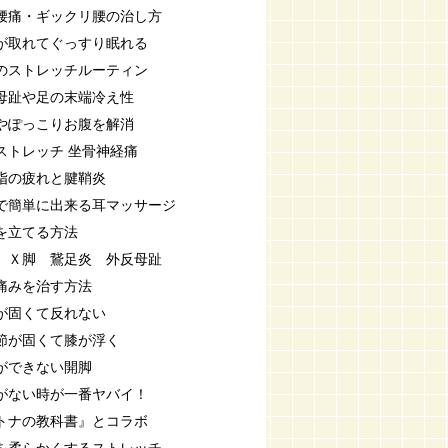
腰痛・ギックリ腰の治し方
が取れてぐっすり眠れる
のストレッチルーティン
母趾や足の末端冷え性
やぽっこりお腹を解消
ストレッチ 坐骨神経痛
指の疲れと腱鞘炎
で簡単に出来る耳マッサージ
を立てる方法
 Ｘ脚 鵞足炎 外反母趾
痛みを治す方法
が固くて反れない
節が固くて膝が浮く
ができない開脚
がない時が一番ヤバイ！
トナの教科書』とコラボ