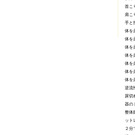
首こ
肩こ
手と
体を
体を
体を
体を
体を
体を
体を
逆流
尿切
器の
整体
ット
２分