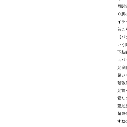
股関
Ｏ脚
イラ
首こ
【パ
いう
下肢
スパ
足底
超ジ
緊張
足首
寝た
鵞足
超屈
すね