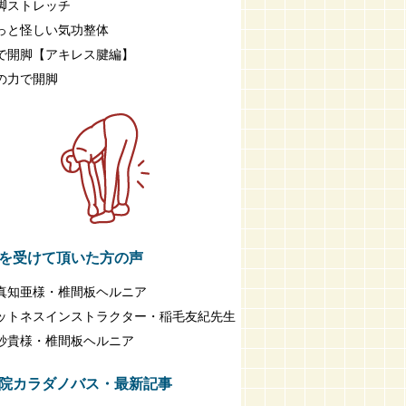
脚ストレッチ
っと怪しい気功整体
で開脚【アキレス腱編】
の力で開脚
を受けて頂いた方の声
真知亜様・椎間板ヘルニア
ットネスインストラクター・稲毛友紀先生
紗貴様・椎間板ヘルニア
院カラダノバス・最新記事