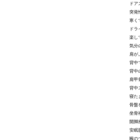
ドア
突発
寒く
ドラ
楽し
気分
肩が
背中
背中
肩甲
背中
寝た
骨盤
坐骨
開脚
安眠
喉の