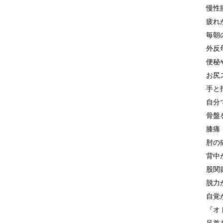
慢性
疲れ
毎朝
外反
便秘
お尻
手と
自分
骨盤
膝痛
肘の
背中
股関
脱力
自覚
『オ