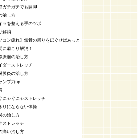
節ガチガチでも開脚
の治し方
イラを整える手のツボ
り解消
ソコン疲れ】鎖骨の周りをほぐせばあっと
間に肩こり解消！
静脈瘤の治し方
イダーストレッチ
腱膜炎の治し方
ャンプ力up
肩
ぐにゃぐにゃストレッチ
きりにならない体操
炎の治し方
伸ストレッチ
の痛い治し方