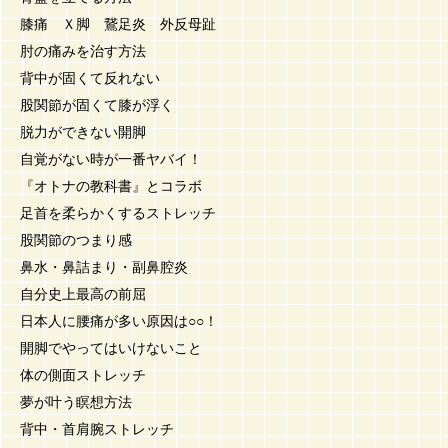
膝痛 Ｘ脚 鵞足炎 外反母趾
肘の痛みを治す方法
背中が固くて反れない
股関節が固くて膝が浮く
脱力ができない開脚
自覚がない時が一番ヤバイ！
『オトナの教科書』とコラボ
足首を柔らかくするストレッチ
股関節のつまり感
鼻水・鼻詰まり・副鼻腔炎
自分史上最高の前屈
日本人に腰痛が多い原因は○○！
開脚でやってはいけないこと
体の側面ストレッチ
夢が叶う瞑想方法
背中・首肩腕ストレッチ