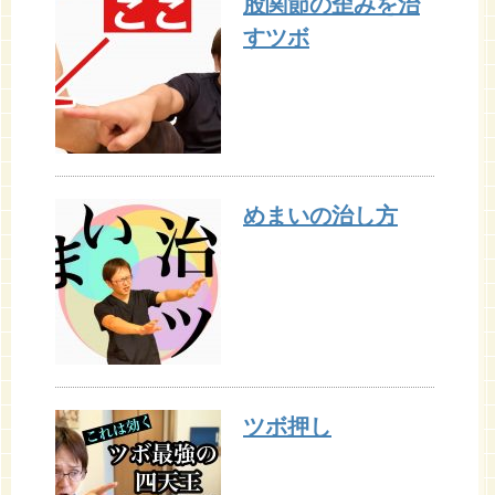
股関節の歪みを治
すツボ
めまいの治し方
ツボ押し