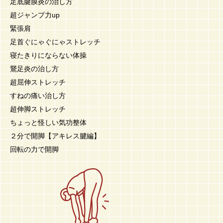
足底腱膜炎の治し方
超ジャンプ力up
緊張肩
足首ぐにゃぐにゃストレッチ
寝たきりにならない体操
鵞足炎の治し方
超屈伸ストレッチ
すねの痛い治し方
超伸脚ストレッチ
ちょっと怪しい気功整体
２分で開脚【アキレス腱編】
回転の力で開脚