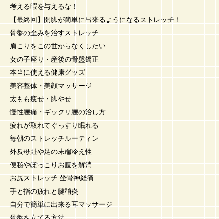
考える暇を与えるな！
【最終回】開脚が簡単に出来るようになるストレッチ！
骨盤の歪みを治すストレッチ
肩こりをこの世からなくしたい
女の子座り・産後の骨盤矯正
本当に使える健康グッズ
美容整体・美顔マッサージ
太もも痩せ・脚やせ
慢性腰痛・ギックリ腰の治し方
疲れが取れてぐっすり眠れる
毎朝のストレッチルーティン
外反母趾や足の末端冷え性
便秘やぽっこりお腹を解消
お尻ストレッチ 坐骨神経痛
手と指の疲れと腱鞘炎
自分で簡単に出来る耳マッサージ
骨盤を立てる方法